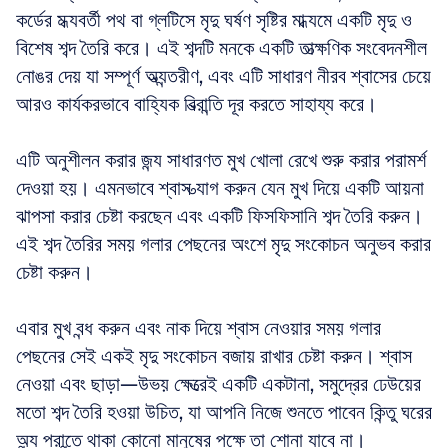
কর্ডের মধ্যবর্তী পথ বা গ্লটিসে মৃদু ঘর্ষণ সৃষ্টির মাধ্যমে একটি মৃদু ও 
বিশেষ শব্দ তৈরি করে। এই শব্দটি মনকে একটি তাত্ক্ষণিক সংবেদনশীল 
নোঙর দেয় যা সম্পূর্ণ অভ্যন্তরীণ, এবং এটি সাধারণ নীরব শ্বাসের চেয়ে 
আরও কার্যকরভাবে বাহ্যিক বিভ্রান্তি দূর করতে সাহায্য করে।
এটি অনুশীলন করার জন্য সাধারণত মুখ খোলা রেখে শুরু করার পরামর্শ 
দেওয়া হয়। এমনভাবে শ্বাস ত্যাগ করুন যেন মুখ দিয়ে একটি আয়না 
ঝাপসা করার চেষ্টা করছেন এবং একটি ফিসফিসানি শব্দ তৈরি করুন। 
এই শব্দ তৈরির সময় গলার পেছনের অংশে মৃদু সংকোচন অনুভব করার 
চেষ্টা করুন। 
এবার মুখ বন্ধ করুন এবং নাক দিয়ে শ্বাস নেওয়ার সময় গলার 
পেছনের সেই একই মৃদু সংকোচন বজায় রাখার চেষ্টা করুন। শ্বাস 
নেওয়া এবং ছাড়া—উভয় ক্ষেত্রেই একটি একটানা, সমুদ্রের ঢেউয়ের 
মতো শব্দ তৈরি হওয়া উচিত, যা আপনি নিজে শুনতে পাবেন কিন্তু ঘরের 
অন্য প্রান্তে থাকা কোনো মানুষের পক্ষে তা শোনা যাবে না।