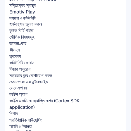
মস্তিষ্কের স্বাস্থ্য
Emotiv Play
সহায়তা ও কমিউনিটি
হার্ডওয়্যার তুলনা করুন
কুইক স্টার্ট গাইড
মৌলিক বিষয়সমূহ
জ্ঞানভাণ্ডার
কীভাবে
শব্দকোষ
কমিউনিটি ফোরাম
ফিচার অনুরোধ
সহায়তার জন্য যোগাযোগ করুন
ডেভেলপারস এবং এন্টারপ্রাইজ
ডেভেলপাররা
কর্টেক্স অ্যাপ
কর্টেক্স এসডিকে অ্যাপ্লিকেশন (Cortex SDK 
application)
গিথাব
প্রাতিষ্ঠানিক লাইসেন্সিং
আইনি ও নিরাপত্তা