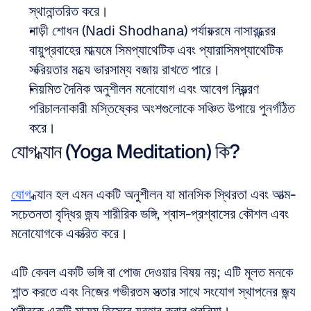
স্থানান্তরিত করে।
নাড়ী শোধন (Nadi Shodhana) পর্যায়ক্রমে নাসারন্ধ্রের 
বায়ুপ্রবাহের মাধ্যমে সিমপ্যাথেটিক এবং প্যারাসিমপ্যাথেটিক 
সক্রিয়তার মধ্যে ভারসাম্য বজায় রাখতে পারে।
নিয়মিত দৈনিক অনুশীলন মনোযোগ এবং আবেগ নিয়ন্ত্রণ 
পরিচালনাকারী মস্তিষ্কের অংশগুলোকে সঞ্চিত উপায়ে পুনর্গঠিত 
করে।
যোগ ধ্যান (Yoga Meditation) কি?
যোগ
 ধ্যান হল এমন একটি অনুশীলন যা মানসিক স্থিরতা এবং আত্ম-
সচেতনতা বৃদ্ধির জন্য শারীরিক ভঙ্গি, শ্বাস-প্রশ্বাসের কৌশল এবং 
মনোযোগকে একত্রিত করে। 
এটি কেবল একটি ভঙ্গি বা পোজ দেওয়ার বিষয় নয়; এটি মূলত মনকে 
শান্ত করতে এবং নিজের গভীরতম সত্তার সাথে সংযোগ স্থাপনের জন্য 