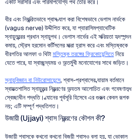
একটি সরাসরি এবং পরিমাপযোগ্য পথ তৈরি করে। 
ধীর এবং নিয়ন্ত্রিতভাবে শ্বাস ত্যাগ করা বিশেষভাবে ভেগাস নার্ভকে 
(vagus nerve) উদ্দীপিত করে, যা প্যারাসিমপ্যাথেটিক 
স্নায়ুতন্ত্রের প্রধান স্নায়ুপথ। ভেগাস নার্ভের এই সক্রিয়তা হৃদস্পন্দন 
কমায়, স্ট্রেস হরমোন কর্টিসলের মাত্রা হ্রাস করে এবং মস্তিষ্ককে 
ধীরগতির আলফা ও থিটা 
মস্তিষ্ক তরঙ্গের ফ্রিকোয়েন্সিতে
 নিয়ে 
যেতে পারে, যা স্বাচ্ছন্দ্যময় ও অন্তর্মুখী মনোযোগের সাথে জড়িত। 
স্নায়ুবিজ্ঞান বা নিউরোসায়েন্সে
, শ্বাস-প্রশ্বাসের ব্যায়াম বর্তমানে 
স্বায়ত্তশাসিত স্নায়ুতন্ত্র নিয়ন্ত্রণের অন্যতম আলোচিত এবং গবেষণালব্ধ 
স্বেচ্ছাধীন পদ্ধতি। ধ্যানের পূর্বসূরি হিসেবে এর গুরুত্ব কেবল রূপক 
নয়; এটি সম্পূর্ণ পদ্ধতিগত।
উজায়ী (Ujjayi) শ্বাস নিয়ন্ত্রণের কৌশল কী?
উজায়ী শ্বাসকে কখনো কখনো বিজয়ী শ্বাসও বলা হয়, যা ভোকাল 