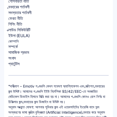
গোপনীয়তা নীতি
ব্যবহারের শর্তাবলী
সদস্যতার শর্তাবলী
ফেরত নীতি
শিপিং নীতি
ক্লাউড সিকিউরিটি
ইউলা (EULA)
কোম্পানি
সম্পর্কে
সামাজিক প্রভাব
সংবাদ
প্যাটেন্টস
*দাবীত্যাগ – Emotiv পণ্যগুলি কেবল গবেষণা অ্যাপ্লিকেশন এবং ব্যক্তিগত ব্যবহারের 
জন্য উদ্দিষ্ট। আমাদের পণ্যগুলি ইইউ নির্দেশিকা 93/42/EEC-তে সংজ্ঞায়িত 
মেডিকেল ডিভাইস হিসাবে বিক্রি করা হয় না। আমাদের পণ্যগুলি কোনও রোগ নির্ণয় বা 
চিকিত্সার জন্য ব্যবহারের জন্য ডিজাইন বা উদ্দিষ্ট নয়।
অনুবাদ সংক্রান্ত ঘোষণা: আপনার সুবিধার জন্য এই ওয়েবসাইটের ইংরেজি বাদে অন্য 
সংস্করণের ভাষা কৃত্রিম বুদ্ধিমত্তা (Artificial Intelligence) ব্যবহার করে অনুবাদ 