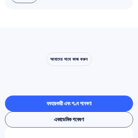
আরো পড়ুন
আমাদের সাথে কাজ করুন
ল্যাবরেটরির
বাইরে
এসে
নিউরোসায়েন্স
কী
করতে
সক্ষম,
তা
নিজে
দেখে
নিন
ব্যবহারকারী এবং পণ্য গবেষণা
ব্যবহারকারী এবং পণ্য গবেষণা
একাডেমিক গবেষণা
একাডেমিক গবেষণা