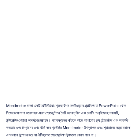
পারফরম্যান্স
মেট্রিক্স
মেনটিমিটারের
"অনুমান"-কে
নিশ্চিত
করেছে
Emotiv
সর্বশেষ
আপডেট
১৬
জুন,
২০২৪
Mentimeter হলো একটি মাল্টিমিডিয়া প্রেজেন্টেশন সফটওয়্যার প্ল্যাটফর্ম যা PowerPoint থেকে 
নিজেকে আলাদা করে সহজ-সরল প্রেজেন্টেশন তৈরি করার সুবিধা এবং ভোটিং ও কুইজসহ সরাসরি, 
ইন্টারেক্টিভ শ্রোতা আকর্ষণের মাধ্যমে। সহাবস্থানের শক্তিকে কাজে লাগানোর জন্য ইন্টারেক্টিভ এবং আকর্ষক 
ক্ষমতার ওপর বিশ্বাসের ওপর ভিত্তি করে প্রতিষ্ঠিত Mentimeter উপস্থাপক এবং শ্রোতাদের সম্ভাবনাকে 
এমনভাবে উন্মোচন করে যা ঐতিহ্যগত প্রেজেন্টেশন টুলগুলো কেবল পারে না।