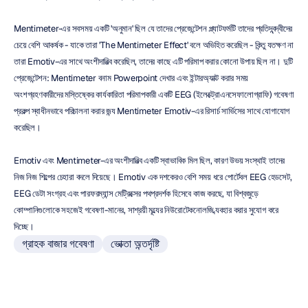
Mentimeter-এর সবসময় একটি 'অনুমান' ছিল যে তাদের প্রেজেন্টেশন প্ল্যাটফর্মটি তাদের প্রতিদ্বন্দ্বীদের 
চেয়ে বেশি আকর্ষক - যাকে তারা 'The Mentimeter Effect' বলে অভিহিত করেছিল - কিন্তু যতক্ষণ না 
তারা Emotiv-এর সাথে অংশীদারিত্ব করেছিল, তাদের কাছে এটি পরিমাপ করার কোনো উপায় ছিল না। দুটি 
প্রেজেন্টেশন: Mentimeter বনাম Powerpoint দেখার এবং ইন্টারঅ্যাক্ট করার সময় 
অংশগ্রহণকারীদের মস্তিষ্কের কার্যকারিতা পরিমাপকারী একটি EEG (ইলেক্ট্রোএনসেফালোগ্রাফি) গবেষণা 
প্রকল্প স্বাধীনভাবে পরিচালনা করার জন্য Mentimeter Emotiv-এর রিসার্চ সার্ভিসের সাথে যোগাযোগ 
করেছিল।
Emotiv এবং Mentimeter-এর অংশীদারিত্ব একটি স্বাভাবিক মিল ছিল, কারণ উভয় সংস্থাই তাদের 
নিজ নিজ শিল্পের চেহারা বদলে দিয়েছে। Emotiv এক দশকেরও বেশি সময় ধরে পোর্টেবল EEG হেডসেট, 
EEG ডেটা সংগ্রহ এবং পারফরম্যান্স মেট্রিক্সের পথপ্রদর্শক হিসেবে কাজ করছে, যা বিশ্বজুড়ে 
কোম্পানিগুলোকে সহজেই গবেষণা-মানের, সাশ্রয়ী মূল্যের নিউরোটেকনোলজি ব্যবহার করার সুযোগ করে 
দিচ্ছে।
গ্রাহক বাজার গবেষণা
ভোক্তা অন্তর্দৃষ্টি