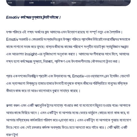
Emotiv কর্মক্ষেত্রে সুস্থতার উন্নতি ঘটাচ্ছে।
ব্যপক পরিসরে এই লক্ষ্য অর্জনের জন্য আমাদের এমন উদ্যোগ রয়েছে যা সম্পূর্ণ নতুন এবং বৈপ্লবিক। 
Emotiv সরকারি ও বেসরকারি সংস্থাগুলির জন্য উপযুক্ত পরিসরে প্রাসঙ্গিক নিউরোইনফরমেটিক্সের ক্ষমতাকে 
কাজে লাগানো সহজ করে তুলছে: বাস্তব জীবনের কাজের পরিবেশে সংগৃহীত যাচাইকৃত স্নায়ুবিজ্ঞান সংক্রান্ত 
এবং আচরণগত Insight-এর সুবিধাগুলো অনুধাবন করতে। আমাদের অংশীদারদের সাথে মিলে, আমাদের 
লক্ষ্য হলো কর্মক্ষেত্রের সুস্থতা, নিরাপত্তা, প্রশিক্ষণ এবং উৎপাদনশীলতার কৌশলগুলো উন্নত করা।
প্রায় এক দশকের নিরবচ্ছিন্ন প্রচেষ্টা এবং উদ্ভাবনের পর, Emotiv-এর ওয়্যারলেস ব্রেন ইমেজিং হেডসেট 
এবং অ্যাপগুলো বিশ্বজুড়ে হাজার হাজার উৎসাহী মানুষকে বাস্তব জীবনের পরিস্থিতিতে মানুষের মস্তিষ্ক 
কীভাবে কাজ করে তা আরও ভালোভাবে বুঝতে সাহায্য করেছে।
কল্পনা করুন এমন একটি অত্যাধুনিক টুলের সাহায্য পাওয়ার কথা যা মনোযোগ বিচ্যুত হওয়ার পরেও আপনাকে 
আবার কাজে ফিরিয়ে আনে। এমন একটি টুল যা আপনার মনের ভেতরে ভার্চুয়াল কোচের মতো কাজ করে, যা 
আপনার মস্তিষ্কের কার্যকারিতা পরিমাপ করে ও ব্যাখ্যা করে। এমন একটি টুল যা আপনাকে পুনরায় মনোযোগ 
ফিরে পেতে এবং সেই চমৎকার কর্মদক্ষ অবস্থায় ফিরে যেতে আলতো করে গাইড করে। সেটি সত্যিই একটি 
দারুণ টুল!