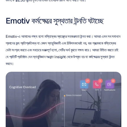
কমপক্ষে $2.30 মূল্যের সুফলের একটি ইতিবাচক রিটার্ন আশা করতে পারি।
Emotiv কর্মক্ষেত্রে সুস্থতার উন্নতি ঘটাচ্ছে
Emotiv-এ আমাদের লক্ষ্য হলো মস্তিষ্কের স্বাস্থ্যের সহজলভ্যতা উন্নত করা। আমরা এমন সব সমাধান 
প্রদানের জন্য প্রতিশ্রুতিবদ্ধ যা কেবল স্নায়ুবিজ্ঞানী এবং চিকিৎসকদেরই নয়, বরং প্রত্যেককে মস্তিষ্কের 
ডেটা সংগ্রহ করতে এবং সবচেয়ে গুরুত্বপূর্ণ হলো, সেটির অর্থ বুঝতে সক্ষম করে। আমরা নিশ্চিত করতে চাই 
যে প্রতিটি প্রতিষ্ঠান যেন স্নায়ুবিজ্ঞান সংক্রান্ত Insight থেকে উপকৃত হয় যা কর্মক্ষেত্রের সুস্থতা উন্নত 
করবে।