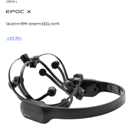
তোলেন।
14-চ্যানেল বিশিষ্ট ওয়্যারলেস EEG হেডসেট
 এখনই কিনুন 