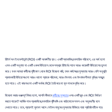
আরওয়াই
(ROI)
উন্নত
করতে
পারে?
মেহুল
নায়েক
সর্বশেষ
আপডেট
২৭
সেপ,
২০২২
রিটার্ন অন ইনভেস্টমেন্ট (ROI) একটি আকর্ষণীয় শব্দ। একটি স্বাভাবিক ব্যবসায়িক পরিবেশে, এর অর্থ হলো 
এমন একটি অনুপাত যা একটি একক বিনিয়োগ থেকে সম্ভাব্য রিটার্নের সাথে আরও কয়েকটি বিনিয়োগের তুলনা 
করে। যখন আমরা কর্মীদের দৃষ্টিকোণ থেকে ROI বিবেচনা করি, তখন কর্মক্ষেত্রে সুস্থতার আরও বেশি অনুভূতি 
প্রদানকারী বিনিয়োগগুলো আরও ভালো গ্রাহক পরিষেবা, আরও উৎসাহ এবং উৎপাদনশীলতা বৃদ্ধির সমতুল্য 
হতে পারে। এই কারণগুলো একটি অর্থবহ ROI তৈরি করে যা মূল লাভকে বৃদ্ধি করে।
বিবেচনা করার গুরুত্বপূর্ণ বিষয় হলো, আপনি কীভাবে 
কর্মীদের সুস্থতার
 ওপর একটি মূল্য এবং ROI নির্ধারণ 
করতে পারেন? আর্থিক লাভ প্রথমদিকে ব্যবসায়িক দৃষ্টিভঙ্গি এবং কাঠামোকে সফল এবং অনুকরণীয় বলে 
দেখাতে পারে। তবে, প্রায়শই মুনাফা আসে সেইসব মানুষের সুস্থতার বিনিময়ে যারা প্রতিষ্ঠানটিকে গড়ে 