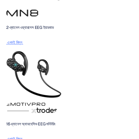
2-চ্যানেল ওয়্যারলেস EEG ইয়ারবাড
 এখনই কিনুন 
16-চ্যানেল অ্যাডহেসিভ EEG মনিটরিং
 এখনই কিনুন 