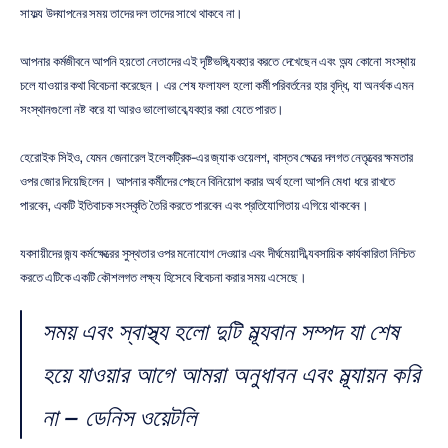
সাফল্য উদযাপনের সময় তাদের দল তাদের সাথে থাকবে না।
আপনার কর্মজীবনে আপনি হয়তো নেতাদের এই দৃষ্টিভঙ্গি ব্যবহার করতে দেখেছেন এবং অন্য কোনো সংস্থায় 
চলে যাওয়ার কথা বিবেচনা করেছেন। এর শেষ ফলাফল হলো কর্মী পরিবর্তনের হার বৃদ্ধি, যা অনর্থক এমন 
সংস্থানগুলো নষ্ট করে যা আরও ভালোভাবে ব্যবহার করা যেতে পারত।
হেরোইক সিইও, যেমন জেনারেল ইলেকট্রিক-এর জ্যাক ওয়েলশ, বাস্তব ক্ষেত্রে দলগত নেতৃত্বের ক্ষমতার 
ওপর জোর দিয়েছিলেন। আপনার কর্মীদের পেছনে বিনিয়োগ করার অর্থ হলো আপনি মেধা ধরে রাখতে 
পারবেন, একটি ইতিবাচক সংস্কৃতি তৈরি করতে পারবেন এবং প্রতিযোগিতায় এগিয়ে থাকবেন।
ব্যবসায়ীদের জন্য কর্মক্ষেত্রের সুস্থতার ওপর মনোযোগ দেওয়ার এবং দীর্ঘমেয়াদী ব্যবসায়িক কার্যকারিতা নিশ্চিত 
করতে এটিকে একটি কৌশলগত লক্ষ্য হিসেবে বিবেচনা করার সময় এসেছে।
সময় এবং স্বাস্থ্য হলো দুটি মূল্যবান সম্পদ যা শেষ 
হয়ে যাওয়ার আগে আমরা অনুধাবন এবং মূল্যায়ন করি 
না – ডেনিস ওয়েটলি