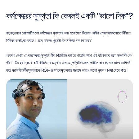
কর্মক্ষেত্রের সুস্থতা কি কেবলই একটি "ভালো দিক"?
বহু বছর ধরে কোম্পানিগুলো কর্মক্ষেত্রের সুস্থতার ওপর মনোযোগ দিয়েছে, বার্ষিক প্রোগ্রামগুলোতে বিলিয়ন 
বিলিয়ন ডলার ব্যয় করছে। তবে, তাদের প্রচেষ্টা কি কাঙ্ক্ষিত ফল দিয়েছে?
গবেষণা দেখায় যে কর্মক্ষেত্রের সুস্থতা বীমা প্রিমিয়াম কমাতে পারেনি কারণ এই দুটি দিকের মধ্যে সম্পর্কটি বেশ 
ক্ষীণ। উদাহরণস্বরূপ, কর্মী পরিবর্তনের অনুপাত এবং অনুপস্থিতির মতো পরিচিত কারণগুলোর সাথে সংশ্লিষ্ট 
করে সরাসরি কর্মীর সুস্থতাকে ROI-এর সাথে যুক্ত করার মাধ্যমে আরও ভালো সুফল পাওয়া যেতে পারে।