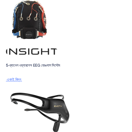
5-চ্যানেল ওয়্যারলেস EEG হেড ক্যাপ সিস্টেম
 এখনই কিনুন 