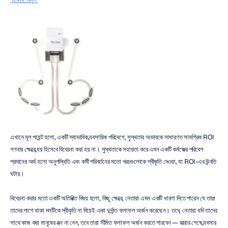
এখানে মূল পয়েন্ট হলো, একটি স্বাভাবিক ব্যবসায়িক পরিবেশে, সুস্থতার অভাবকে সাধারণত সামগ্রিক ROI 
গণনার ক্ষেত্রে ব্যয় হিসেবে বিবেচনা করা হয় না। সুস্থতাকে সহায়তা করে এমন একটি কর্মক্ষেত্র পরিবেশ 
প্রদানের অর্থ হলো অনুপস্থিতি এবং কর্মী পরিবর্তনের মতো খরচগুলোকে স্বীকৃতি দেওয়া, যা ROI-এর উন্নতি 
ঘটায়।
বিবেচনা করার মতো একটি অতিরিক্ত বিষয় হলো, কিছু ক্ষেত্রে, নেতারা এমন একটি ধারণা দিতে পারেন যে তারা 
তাদের পাশে থাকা দলটিকে স্বীকৃতি না দিয়েই একা দুর্দান্ত ফলাফল অর্জন করেছেন। তবে, নেতারা যদি তাদের 
সাথে কাজ করা মানুষের যত্ন না নেন, তবে তারা সীমিত ফলাফল অর্জন করতে পারবেন — যাত্রার শেষে ব্যবসার 