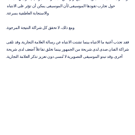
حول تجارب تقودها الموسيقى لأن الموسيقى يمكن أن تؤثر على الانتباه 
والاستجابة العاطفية بسرعة.
ومع ذلك، لا تحقق كل شراكة النتيجة المرجوة.
فقد تجذب أغنية ما الانتباه بينما تشتت الانتباه عن رسالة العلامة التجارية. وقد تلقى 
شراكة الفنان صدى لدى شريحة من الجمهور بينما تخلق تفاعلاً أضعف لدى شريحة 
أخرى. وقد تبدو الموسيقى التصويرية لا تُنسى دون تعزيز تذكر العلامة التجارية.
يساعد اختبار الجمهور القائم على الـ EEG المسوقين على تقييم التأثير المشترك 
للموسيقى، والمرئيات، والرسائل، والعلامة التجارية، والإيقاع بدلاً من التعامل مع 
كل عنصر بشكل مستقل.
استخدام الـ EEG لتكملة تحليلات 
الموسيقى