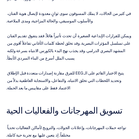
في كثير من الحالات، لا يملك المسوقون سوى ثوانٍ معدودة لإيصال هوية الفنان، 
والأسلوب الموسيقي، والحالة المزاجية، ومدى الملاءمة.
ويمكن للقرارات الإبداعية الصغيرة أن تحدث تأثيراً هائلاً. فقد يتفوق تقديم الفنان 
على تسلسل المؤثرات البصرية. وقد تخلق لحظة كلمات الأغاني تفاعلاً أقوى من 
المشهد البصري الدرامي. وقد يجذب نهج البدء بالكورس الانتباه بسرعة ولكنه 
يسبب الملل أسرع من البناء السردي الأبطأ.
يتيح الاختبار القائم على الـ EEG للفرق مقارنة إصدارات متعددة قبل الإطلاق 
وتحديد اللحظات التي تخلق الانتباه، والتفاعل، والاستجابة العاطفية بدلاً من 
الاعتماد فقط على مقاييس ما بعد الحملة.
تسويق المهرجانات والفعاليات الحية
تواجه حملات المهرجانات، وإعلانات الجولات، والترويج لأماكن الفعاليات تحدياً 
مختلفاً. إذ يتعين عليها بيع تجربة حية كاملة.