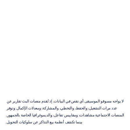
مسوقو
الموسيقى
مخطط
كهربائية
الدماغ
(EEG)
لقياس
التفاعل
إتش.
بي.
دوران
تم
التحديث
في
08‏/06‏/2026
لا يواجه مسوقو الموسيقى أي نقص في البيانات. إذ تُقدم منصات البث تقارير عن 
عدد مرات التشغيل، والحفظ، والتخطي، والمشاركة، ومعدلات الإكمال. وتوفر 
المنصات الاجتماعية مشاهدات، ومقاييس تفاعل، والديموغرافيا الخاصة بالجمهور. 
بينما تكشف أنظمة بيع التذاكر عن سلوكيات التحويل.