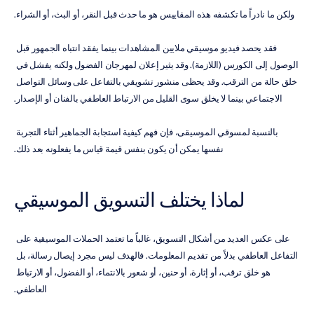
ولكن ما نادراً ما تكشفه هذه المقاييس هو ما حدث قبل النقر، أو البث، أو الشراء.
فقد يحصد فيديو موسيقي ملايين المشاهدات بينما يفقد انتباه الجمهور قبل 
الوصول إلى الكورس (اللازمة). وقد يثير إعلان لمهرجان الفضول ولكنه يفشل في 
خلق حالة من الترقب. وقد يحظى منشور تشويقي بالتفاعل على وسائل التواصل 
الاجتماعي بينما لا يخلق سوى القليل من الارتباط العاطفي بالفنان أو الإصدار.
بالنسبة لمسوقي الموسيقى، فإن فهم كيفية استجابة الجماهير أثناء التجربة 
نفسها يمكن أن يكون بنفس قيمة قياس ما يفعلونه بعد ذلك.
لماذا يختلف التسويق الموسيقي
على عكس العديد من أشكال التسويق، غالباً ما تعتمد الحملات الموسيقية على 
التفاعل العاطفي بدلاً من تقديم المعلومات. فالهدف ليس مجرد إيصال رسالة، بل 
هو خلق ترقب، أو إثارة، أو حنين، أو شعور بالانتماء، أو الفضول، أو الارتباط 
العاطفي.