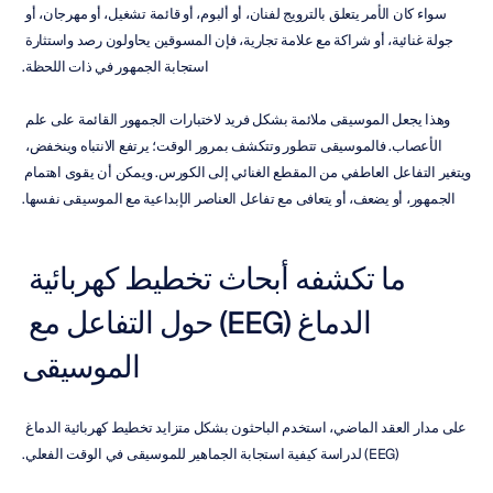
سواء كان الأمر يتعلق بالترويج لفنان، أو ألبوم، أو قائمة تشغيل، أو مهرجان، أو 
جولة غنائية، أو شراكة مع علامة تجارية، فإن المسوقين يحاولون رصد واستثارة 
استجابة الجمهور في ذات اللحظة.
وهذا يجعل الموسيقى ملائمة بشكل فريد لاختبارات الجمهور القائمة على علم 
الأعصاب. فالموسيقى تتطور وتتكشف بمرور الوقت؛ يرتفع الانتباه وينخفض، 
ويتغير التفاعل العاطفي من المقطع الغنائي إلى الكورس. ويمكن أن يقوى اهتمام 
الجمهور، أو يضعف، أو يتعافى مع تفاعل العناصر الإبداعية مع الموسيقى نفسها.
ما تكشفه أبحاث تخطيط كهربائية 
الدماغ (EEG) حول التفاعل مع 
الموسيقى
على مدار العقد الماضي، استخدم الباحثون بشكل متزايد تخطيط كهربائية الدماغ 
(EEG) لدراسة كيفية استجابة الجماهير للموسيقى في الوقت الفعلي.