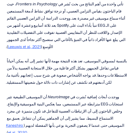
تأتي واحدة من أهم النتائج من بحث نُشر في 
Frontiers in Psychology
، حيث 
قام الباحثون بقياس التزامن العصبي، أو درجة توافق نشاط أدمغة المستمعين 
أثناء سماع موسيقى غير مصدرة بعد. ووجدت الدراسة أن التزامن العصبي القائم 
على الـ EEG تنبأ بأداء البث على Spotify بعد ثلاثة أسابيع وعشرة أشهر من 
الإصدار. واللافت للنظر أن المقاييس العصبية تفوقت على التفضيلات التقليدية 
التي يبلغ عنها الأفراد ذاتياً في التنبؤ بالأغاني التي ستصبح أكثر نجاحاً لدى الجمهور 
الأوسع (
Leeuwis et al., 2021
).
بالنسبة لمسوقي الموسيقى، تعد هذه النتيجة مهمة لأنها تشير إلى أنه يمكن أحياناً 
قياس تفاعل الجمهور بشكل أكثر فاعلية من خلال الاستجابة العصبية بدلاً من 
الاستطلاعات وحدها. قد يواجه الأشخاص صعوبة في شرح سبب إعجابهم بأغنية ما، 
لكن أدمغتهم قد تكشف عن إشارات ذات دلالة حول شعبيتها المستقبلية.
ووجدت أبحاث إضافية نُشرت في 
NeuroImage
 أن الموسيقى الطبيعية تثير 
استجابات EEG مترابطة عبر المستمعين، مما يعكس البنية الموسيقية والإيقاع. 
وخلص الباحثون إلى أن الارتباطات العصبية للتفاعل قد تكون متميزة عن مجرد 
الاستمتاع البسيط، مما يشير إلى أن الجماهير يمكن أن تتفاعل بعمق مع 
الموسيقى حتى عندما لا يصفون التجربة بوعي بأنها المفضلة لديهم (
Kaneshiro 
).
et al., 2020