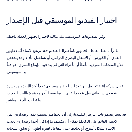
اختبار الفيديو الموسيقي قبل الإصدار
توفر الفيديوهات الموسيقية بيئة مثالية لاختبار الجمهور لحظة بلحظة.
نادراً ما يظل تفاعل الجمهور ثابتاً طوال الفيديو. فقد يرتفع الانتباه أثناء ظهور 
الفنان، أو الكورس، أو الانتقال البصري الدرامي، أو تسلسل الأداء. وقد ينخفض 
خلال اللحظات السردية الأبطأ أو الأجزاء التي لم يعد فيها الإيقاع البصري متوافقاً 
مع الموسيقى.
تخيل شركة إنتاج تفاضل بين تعديلين لفيديو موسيقي؛ يبدأ أحد الإصدارين بسرد 
قصصي سينمائي قبل تقديم الفنان، بينما يفتح الآخر مباشرة باللحن الجذاب 
ولقطات الأداء المباشر.
قد تشير مجموعات التركيز التقليدية إلى أن الجماهير تستمتع بكلا الإصدارين. لكن 
الاختبار القائم على الـ EEG يمكن أن يكشف ما إذا كان أحد الإصدارين يجذب 
الانتباه بشكل أسرع، أو يحافظ على التفاعل لفترة أطول، أو يخلق استجابة 