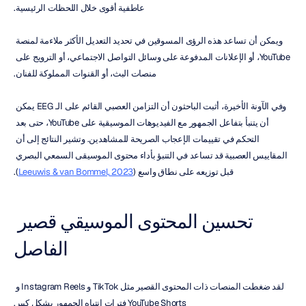
عاطفية أقوى خلال اللحظات الرئيسية.
ويمكن أن تساعد هذه الرؤى المسوقين في تحديد التعديل الأكثر ملاءمة لمنصة 
YouTube، أو الإعلانات المدفوعة على وسائل التواصل الاجتماعي، أو الترويج على 
منصات البث، أو القنوات المملوكة للفنان.
وفي الآونة الأخيرة، أثبت الباحثون أن التزامن العصبي القائم على الـ EEG يمكن 
أن يتنبأ بتفاعل الجمهور مع الفيديوهات الموسيقية على YouTube، حتى بعد 
التحكم في تقييمات الإعجاب الصريحة للمشاهدين. وتشير النتائج إلى أن 
المقاييس العصبية قد تساعد في التنبؤ بأداء محتوى الموسيقى السمعي البصري 
قبل توزيعه على نطاق واسع (
Leeuwis & van Bommel, 2023
).
تحسين المحتوى الموسيقي قصير 
الفاصل
لقد ضغطت المنصات ذات المحتوى القصير مثل TikTok و Instagram Reels و 
YouTube Shorts فترات انتباه الجمهور بشكل كبير.