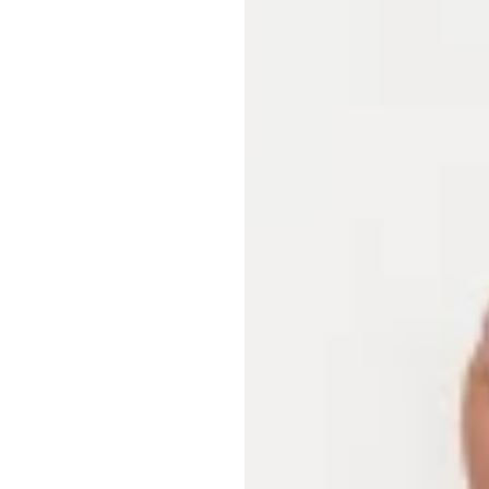
الحد
م
الق