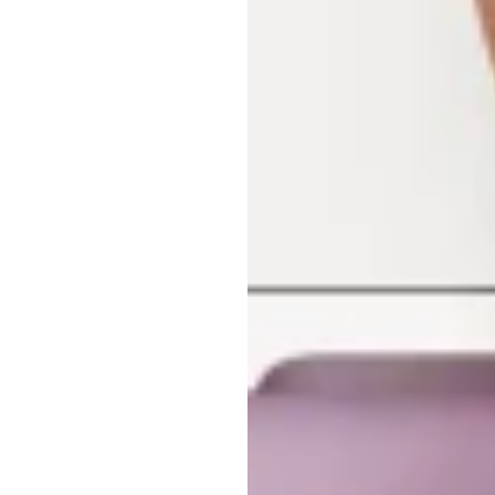
التج
لم
إتش
بي
دوران
تم
التحديث
في