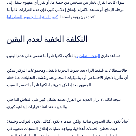
سواء كانت الفرق تختار بين نسختين من حملة ما، أو تقرر أي مفهوم ينتقل إلى 
مرحلة الإنتاج، أو تستعد للالتزام بإنفاق إعلامي كبير، فإن هذه القرارات غالباً ما 
تُتخذ دون رؤية واضحة لـ 
كيفية استجابة الجمهور الفعلي لها
.
التكلفة الخفية لعدم اليقين
تساعد طرق 
البحث التقليدية
 بالـتأكيد، لكنها نادراً ما تقضي على عدم اليقين.
فالاستطلاعات تلتقط الآراء بعد حدوث التجربة بالفعل. ومجموعات التركيز يمكن 
أن تتأثر بالانحياز الاجتماعي أو ديناميكيات المجموعة. وتكشف التحليلات عما فعله 
الجمهور بعد إطلاق شيء ما، لكنها نادراً ما تفسر السبب.
نتيجة لذلك، لا تزال العديد من الفرق تعتمد بشكل كبير على النقاش الداخلي 
والبديهة عند اتخاذ قرارات إبداعية كبرى.
أحياناً تكون تلك الحدوس صائبة. ولكن عندما لا تكون كذلك، تكون العواقب وخيمة؛ 
حيث تخطئ الحملات أهدافها، وتواجه عمليات إطلاق المنتجات صعوبة في 
التواصل، وتضطر الفرق إلى تغيير مسارها بعد أن تم بالفعل إنفاق الوقت 