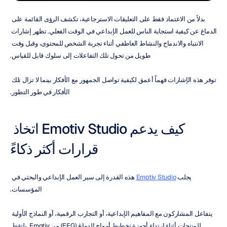
بدلاً من الاعتماد فقط على التعليقات الاسترجاعية، تكشف الرؤى القائمة على 
الدماغ عن كيفية استجابة الناس للعمل الإبداعي في الوقت الفعلي. تظهر إشارات 
الانتباه والاندماج والنشاط العاطفي أثناء تجربة الشخص للمحتوى، وقبل وقت 
طويل من تحول تلك التفاعلات إلى سلوك قابل للقياس.
توفر هذه الإشارات فهماً أعمق لكيفية تواصل الجمهور مع الأفكار بينما لا تزال تلك 
الأفكار في طور التطور.
كيف يدعم Emotiv Studio اتخاذ 
قرارات أكثر ذكاءً
يجلب 
Emotiv Studio
 هذه القدرة إلى سير العمل الإبداعي والبحثي في 
المؤسسات.
يتفاعل المشاركون مع المفاهيم الإبداعية، أو التجارب الرقمية، أو النماذج الأولية 
للمنتجات أثناء ارتداء أجهزة تخطيط أمواج الدماغ (EEG) من Emotiv. يلتقط 