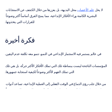
لا يحل 
علم الأعصاب
 محل البديهة، بل يعززها من خلال الكشف عن الاستجابات 
البشرية الكامنة وراء الأفكار الإبداعية، مما يمنح الفرق أساساً أكثر وضوحاً 
للقرارات التي يتخذونها.
فكرة أخيرة
في عالم يستمر فيه الاستثمار الإبداعي في النمو، تنمو معه تكلفة عدم اليقين.
المؤسسات الناجحة ليست ببساطة تلك التي تملك الأفكار الأكثر جرأة، بل هي تلك 
التي تملك الفهم الأكثر وضوحاً لكيفية استجابة جمهورها.
من خلال جلب رؤى الدماغ في الوقت الفعلي إلى العملية الإبداعية، تساعد أدوات 
مثل 
Emotiv Studio
 المؤسسات على استبدال التخمين بالوضوح والمضي قدماً 
بثقة أكبر.
عندما تفهم المؤسسات استجابة الجمهور في وقت مبكر، فإنها تقلل من عمليات 