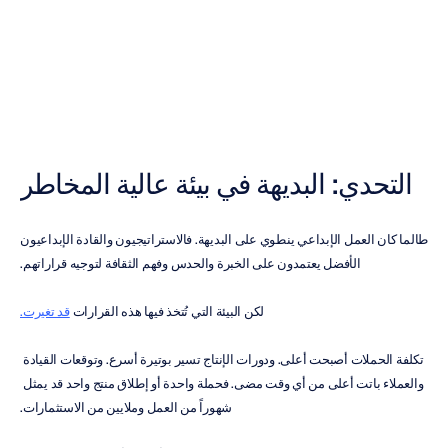
تكلفة
التخمين
نيك
فرانك
تم
التحديث
في
22‏/05‏/2026
التحدي: البديهة في بيئة عالية المخاطر
طالما كان العمل الإبداعي ينطوي على البديهة. فالاستراتيجيون والقادة الإبداعيون 
الأفضل يعتمدون على الخبرة والحدس وفهم الثقافة لتوجيه قراراتهم.
لكن البيئة التي تُتخذ فيها هذه القرارات 
قد تغيرت.
تكلفة الحملات أصبحت أعلى. ودورات الإنتاج تسير بوتيرة أسرع. وتوقعات القيادة 
والعملاء باتت أعلى من أي وقت مضى. فحملة واحدة أو إطلاق منتج واحد قد يمثل 
شهوراً من العمل وملايين من الاستثمارات.