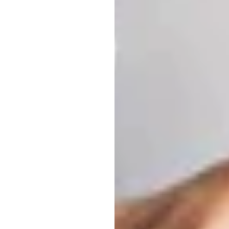
دليل
إ
ديونغ
تران
تم
التحديث
في
11‏/11‏/2025