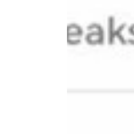
علاما
ج
Emotiv
تم
التحديث
في