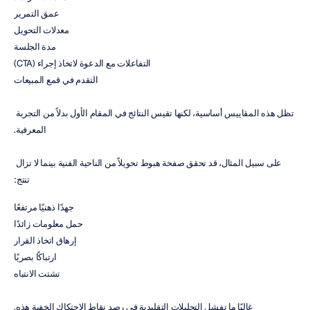
عمق التمرير
معدلات التحويل
مدة الجلسة
التفاعلات مع الدعوة لاتخاذ إجراء (CTA)
التقدم في قمع المبيعات
تظل هذه المقاييس أساسية، لكنها تقيس النتائج في المقام الأول بدلاً من التجربة 
المعرفية.
على سبيل المثال، قد تحقق صفحة هبوط تحويلاً من الناحية الفنية بينما لا تزال 
تنتج:
جهدًا ذهنيًا مرتفعًا
حمل معلومات زائدًا
إرهاق اتخاذ القرار
ارتباكًا بصريًا
تشتت الانتباه
غالبًا ما تفشل التحليلات التقليدية في رصد نقاط الاحتكاك الخفية هذه.