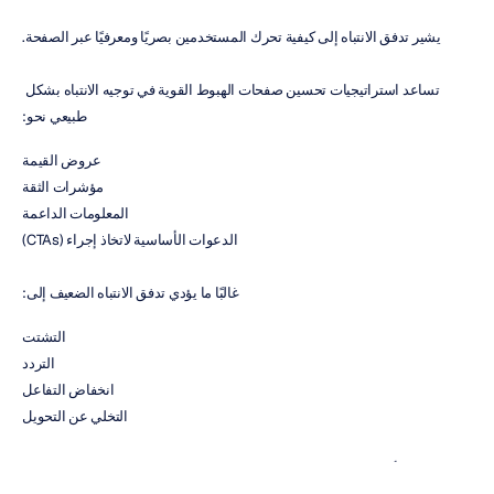
يشير تدفق الانتباه إلى كيفية تحرك المستخدمين بصريًا ومعرفيًا عبر الصفحة.
تساعد استراتيجيات تحسين صفحات الهبوط القوية في توجيه الانتباه بشكل 
طبيعي نحو:
عروض القيمة
مؤشرات الثقة
المعلومات الداعمة
الدعوات الأساسية لاتخاذ إجراء (CTAs)
غالبًا ما يؤدي تدفق الانتباه الضعيف إلى:
التشتت
التردد
انخفاض التفاعل
التخلي عن التحويل
تساعد أبحاث التسويق العصبي المؤسسات على تقييم ما إذا كانت صفحات 