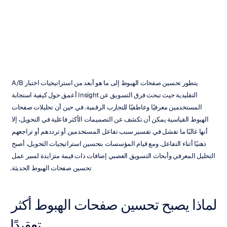
التقليدية
إتش
بي
دوران
تم
التحديث
في
13‏/05‏/2026
يتطور تحسين صفحات الهبوط إلى ما هو أبعد من استراتيجيات اختبار A/B 
التقليدية حيث تبحث فرق التسويق عن Insight أعمق حول كيفية استجابة 
المستخدمين معرفيًا وعاطفيًا للتجارب الرقمية. في حين أن تحليلات صفحات 
الهبوط القياسية يمكن أن تكشف عن التصميمات الأكثر فاعلية في التحويل، إلا 
أنها غالبًا ما تفشل في تفسير سبب تفاعل المستخدمين أو ترددهم أو تراجعهم 
ذهنيًا أثناء التفاعل. ومع قيام المؤسسات بتحسين استراتيجيات التحويل، أصبح 
التحليل المعرفي وأبحاث التسويق العصبي إضافات ذات قيمة متزايدة لسير عمل 
تحسين صفحات الهبوط الحديثة.
لماذا يصبح تحسين صفحات الهبوط أكثر 
تعقيدًا