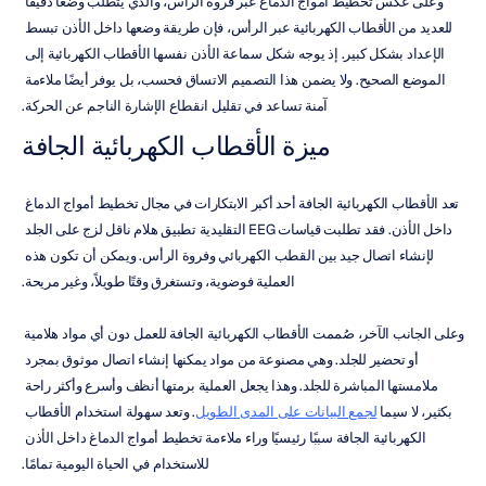
وعلى عكس تخطيط أمواج الدماغ عبر فروة الرأس، والذي يتطلب وضعًا دقيقًا 
للعديد من الأقطاب الكهربائية عبر الرأس، فإن طريقة وضعها داخل الأذن تبسط 
الإعداد بشكل كبير. إذ يوجه شكل سماعة الأذن نفسها الأقطاب الكهربائية إلى 
الموضع الصحيح. ولا يضمن هذا التصميم الاتساق فحسب، بل يوفر أيضًا ملاءمة 
آمنة تساعد في تقليل انقطاع الإشارة الناجم عن الحركة.
ميزة الأقطاب الكهربائية الجافة
تعد الأقطاب الكهربائية الجافة أحد أكبر الابتكارات في مجال تخطيط أمواج الدماغ 
داخل الأذن. فقد تطلبت قياسات EEG التقليدية تطبيق هلام ناقل لزج على الجلد 
لإنشاء اتصال جيد بين القطب الكهربائي وفروة الرأس. ويمكن أن تكون هذه 
العملية فوضوية، وتستغرق وقتًا طويلاً، وغير مريحة.
وعلى الجانب الآخر، صُممت الأقطاب الكهربائية الجافة للعمل دون أي مواد هلامية 
أو تحضير للجلد. وهي مصنوعة من مواد يمكنها إنشاء اتصال موثوق بمجرد 
ملامستها المباشرة للجلد. وهذا يجعل العملية برمتها أنظف وأسرع وأكثر راحة 
بكثير، لا سيما 
لجمع البيانات على المدى الطويل
. وتعد سهولة استخدام الأقطاب 
الكهربائية الجافة سببًا رئيسيًا وراء ملاءمة تخطيط أمواج الدماغ داخل الأذن 
للاستخدام في الحياة اليومية تمامًا.