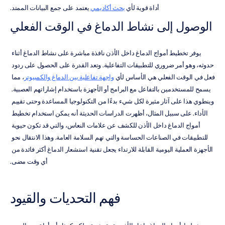
أداة قوية لأي 
بحث أكاديمي
 يعتمد على جمع البيانات الممتد.
الوصول إلى نشاط الدماغ في الوقت الفعلي
يوفر تخطيط أمواج الدماغ داخل الأذن نافذة مباشرة على نشاط الدماغ أثناء 
حدوثه، وهو أمر ضروري للتطبيقات التفاعلية. وتعد القدرة على الحصول على ردود 
فعل في الوقت الفعلي هي الأساس لأي 
واجهة تفاعلية بين الدماغ والكمبيوتر
، مما 
يسمح للمستخدمين بالتفاعل مع البرامج أو الأجهزة باستخدام إشاراتهم العصبية. 
وينطوي هذا على آثار مثيرة لكل شيء بدءًا من التكنولوجيا المساعدة وحتى تقييم 
الأداء. على سبيل المثال، أظهرت الدراسات الحديثة أنه يمكن استخدام تخطيط 
أمواج الدماغ داخل الأذن للكشف عن علامات النعاس، والتي قد تكون حيوية 
للتطبيقات في الصناعات الحساسة والتي تهم السلامة العامة. وهذا الانتقال نحو 
الأجهزة العملية اليومية القابلة للارتداء يجعل تقنية استشعار الدماغ أكثر فائدة من 
أي وقت مضى.
فهم التحديات والقيود