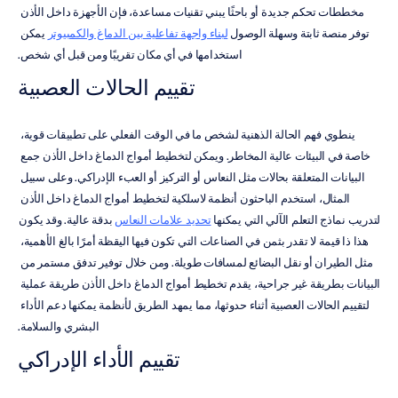
مخططات تحكم جديدة أو باحثًا يبني تقنيات مساعدة، فإن الأجهزة داخل الأذن 
توفر منصة ثابتة وسهلة الوصول 
لبناء واجهة تفاعلية بين الدماغ والكمبيوتر
 يمكن 
استخدامها في أي مكان تقريبًا ومن قبل أي شخص.
تقييم الحالات العصبية
ينطوي فهم الحالة الذهنية لشخص ما في الوقت الفعلي على تطبيقات قوية، 
خاصة في البيئات عالية المخاطر. ويمكن لتخطيط أمواج الدماغ داخل الأذن جمع 
البيانات المتعلقة بحالات مثل النعاس أو التركيز أو العبء الإدراكي. وعلى سبيل 
المثال، استخدم الباحثون أنظمة لاسلكية لتخطيط أمواج الدماغ داخل الأذن 
لتدريب نماذج التعلم الآلي التي يمكنها 
تحديد علامات النعاس
 بدقة عالية. وقد يكون 
هذا ذا قيمة لا تقدر بثمن في الصناعات التي تكون فيها اليقظة أمرًا بالغ الأهمية، 
مثل الطيران أو نقل البضائع لمسافات طويلة. ومن خلال توفير تدفق مستمر من 
البيانات بطريقة غير جراحية، يقدم تخطيط أمواج الدماغ داخل الأذن طريقة عملية 
لتقييم الحالات العصبية أثناء حدوثها، مما يمهد الطريق لأنظمة يمكنها دعم الأداء 
البشري والسلامة.
تقييم الأداء الإدراكي