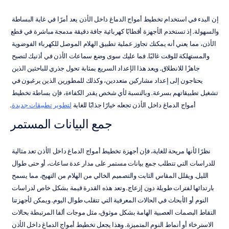
إن البدء في استخدام تخطيط أمواج الدماغ داخل الأذن يعد أمرًا في غاية البساطة 
والسهولة. إذ تستخدم الأجهزة أقطابًا كهربائية جافة دقيقة مدمجة مباشرة في قطع 
الأذن، مما يعني أنه يمكنك تجاوز عملية تطبيق الهلام الموصل للكهرباء الفوضوية 
والمستهلكة للوقت غالبًا. فما عليك سوى وضع سماعات الأذن في أذنيك لتصبح 
جاهزًا للانطلاق. ويعد هذا الإعداد السريع بمثابة تحول جذري للباحثين الذين 
يحتاجون إلى إعداد مشاركين متعددين، وكذلك للمطورين الذين يرغبون في 
تشغيل تطبيقاتهم بسرعة. وبالنسبة لأي شخص يقدر الكفاءة، فإن بساطة تخطيط 
أمواج الدماغ داخل الأذن تجعله خيارًا جذابًا للغاية 
لتطوير تطبيقات جديدة
.
جمع البيانات المستمر
نظرًا لأنها مريحة للغاية، فإن أجهزة تخطيط أمواج الدماغ داخل الأذن تعد مثالية 
للدراسات التي تتطلب جمع بيانات مستمر على مدار عدة ساعات، أو حتى طوال 
الليل. ويقلل المقاس الثابت والتصميم الخالي من الهلام من التهيج، مما يسمح 
بارتدائها لفترات طويلة دون إزعاج. وتعد هذه القدرة قيمة بشكل خاص لدراسات 
النوم أو الأبحاث في الحالات المعرفية التي تتقلب طوال اليوم. ويمكن لأجهزتنا 
التقاط البصمات العصبية الهامة بشكل موثوق، مثل موجات ألفا المرتبطة بحالات 
الاسترخاء أو أنماط النوم المتميزة. وهذا يجعل تخطيط أمواج الدماغ داخل الأذن 