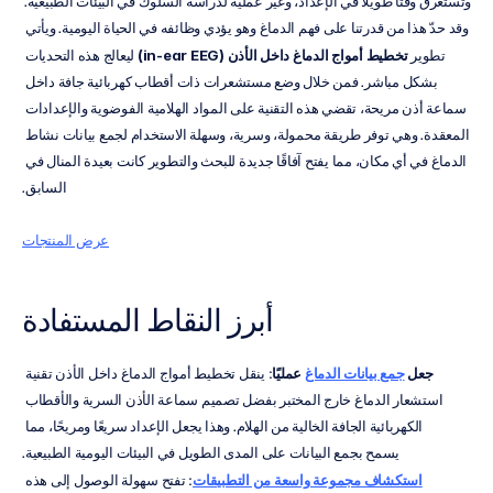
وتستغرق وقتًا طويلاً في الإعداد، وغير عملية لدراسة السلوك في البيئات الطبيعية. 
وقد حدّ هذا من قدرتنا على فهم الدماغ وهو يؤدي وظائفه في الحياة اليومية. ويأتي 
تطوير 
تخطيط أمواج الدماغ داخل الأذن (in-ear EEG)
 ليعالج هذه التحديات 
بشكل مباشر. فمن خلال وضع مستشعرات ذات أقطاب كهربائية جافة داخل 
سماعة أذن مريحة، تقضي هذه التقنية على المواد الهلامية الفوضوية والإعدادات 
المعقدة. وهي توفر طريقة محمولة، وسرية، وسهلة الاستخدام لجمع بيانات نشاط 
الدماغ في أي مكان، مما يفتح آفاقًا جديدة للبحث والتطوير كانت بعيدة المنال في 
السابق.
عرض المنتجات
أبرز النقاط المستفادة
جعل 
جمع بيانات الدماغ
 عمليًا
: ينقل تخطيط أمواج الدماغ داخل الأذن تقنية 
استشعار الدماغ خارج المختبر بفضل تصميم سماعة الأذن السرية والأقطاب 
الكهربائية الجافة الخالية من الهلام. وهذا يجعل الإعداد سريعًا ومريحًا، مما 
يسمح بجمع البيانات على المدى الطويل في البيئات اليومية الطبيعية.
استكشاف مجموعة واسعة من التطبيقات
: تفتح سهولة الوصول إلى هذه 