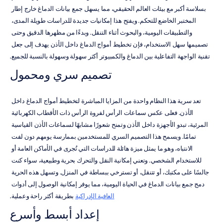
بسلاسة أكبر مع بيئات العالم الحقيقي، مما يسهل جمع بيانات الدماغ خارج إطار 
المختبر الخاضع للتحكم. ويفتح هذا إمكانيات جديدة للدراسات طويلة المدى، 
والتطبيقات اليومية، والبحوث أثناء التنقل. وبدءًا من مظهرها الدقيق وحتى 
تصميمها سهل الاستخدام، فإن تخطيط أمواج الدماغ داخل الأذن يهدف إلى جعل 
تقنية الواجهة التفاعلية بين الدماغ والكمبيوتر أكثر سهولة وسهولة بالنسبة للجميع.
تصميم سري ومحمول
تعد سرية هذا النظام واحدة من المزايا المباشرة لتخطيط أمواج الدماغ داخل 
الأذن. فعلى عكس سماعات الرأس لفروة الرأس ذات الأقطاب الكهربائية 
المرئية، تبدو الأجهزة داخل الأذن وتمنح شعورًا مشابهًا لسماعات الأذن القياسية 
تمامًا. ويسمح هذا التصميم السري للمستخدمين بممارسة يومهم دون لفت 
الانتباه، وهو ما يمثل ميزة هائلة للدراسات التي تُجرى في الأماكن العامة أو 
للاستخدام الشخصي. وتعني إمكانية النقل والتحرك بحرية وطبيعية، سواء كنت 
جالسًا على مكتبك، أو تتنقل، أو تسترخي ببساطة في المنزل. وتسهل هذه الحرية 
دمج جمع بيانات الدماغ في الحياة اليومية، مما يوفر إمكانية الوصول إلى أدوات 
العافية الإدراكية
 بطريقة أكثر راحة وعملية.
إعداد أبسط وأسرع