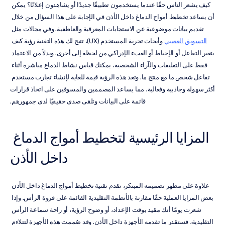
كيف يشعر الناس حقًا عندما يستخدمون تطبيقًا جديدًا أو يشاهدون إعلانًا؟ يمكن 
أن يساعد تخطيط أمواج الدماغ داخل الأذن في الإجابة على هذا السؤال من خلال 
تقديم بيانات موضوعية عن الاستجابات المعرفية والعاطفية. وفي مجالات مثل 
التسويق العصبي
 وأبحاث تجربة المستخدم (UX)، تتيح لك هذه التقنية رؤية كيف 
يتغير التفاعل أو الإحباط أو العبء الإدراكي من لحظة إلى أخرى. وبدلاً من الاعتماد 
فقط على التعليقات والآراء الشخصية، يمكنك قياس نشاط الدماغ مباشرة أثناء 
تفاعل شخص ما مع منتج ما. وتعد هذه الرؤية قيمة للغاية لإنشاء تجارب مستخدم 
أكثر سهولة وجاذبية وفعالية، مما يساعد المصممين والمسوقين على اتخاذ قرارات 
قائمة على البيانات وتلقى صدى حقيقيًا لدى جمهورهم.
المزايا الرئيسية لتخطيط أمواج الدماغ 
داخل الأذن
علاوة على مظهر تصميمه المبتكر، تقدم تقنية تخطيط أمواج الدماغ داخل الأذن 
بعض المزايا العملية حقًا مقارنة بالأنظمة التقليدية القائمة على فروة الرأس. وإذا 
شعرت يومًا أنك مقيد بوقت الإعداد، أو وضوح الرؤية، أو راحة سماعة الرأس 
التقليدية، فستقدر ما تقدمه الأجهزة داخل الأذن. وقد صُممت هذه الأجهزة لتتلاءم 