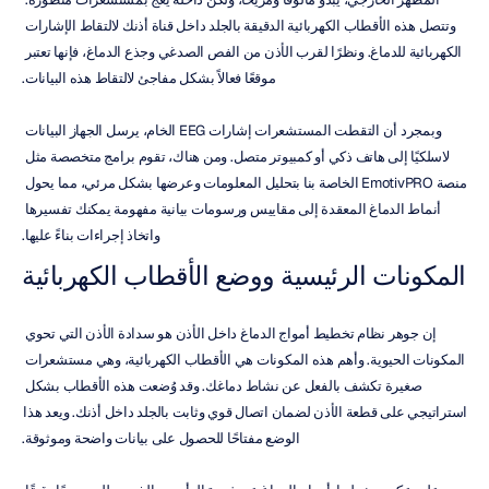
وتتصل هذه الأقطاب الكهربائية الدقيقة بالجلد داخل قناة أذنك لالتقاط الإشارات 
الكهربائية للدماغ. ونظرًا لقرب الأذن من الفص الصدغي وجذع الدماغ، فإنها تعتبر 
موقعًا فعالاً بشكل مفاجئ لالتقاط هذه البيانات.
وبمجرد أن التقطت المستشعرات إشارات EEG الخام، يرسل الجهاز البيانات 
لاسلكيًا إلى هاتف ذكي أو كمبيوتر متصل. ومن هناك، تقوم برامج متخصصة مثل 
منصة EmotivPRO الخاصة بنا بتحليل المعلومات وعرضها بشكل مرئي، مما يحول 
أنماط الدماغ المعقدة إلى مقاييس ورسومات بيانية مفهومة يمكنك تفسيرها 
واتخاذ إجراءات بناءً عليها.
المكونات الرئيسية ووضع الأقطاب الكهربائية
إن جوهر نظام تخطيط أمواج الدماغ داخل الأذن هو سدادة الأذن التي تحوي 
المكونات الحيوية. وأهم هذه المكونات هي الأقطاب الكهربائية، وهي مستشعرات 
صغيرة تكشف بالفعل عن نشاط دماغك. وقد وُضعت هذه الأقطاب بشكل 
استراتيجي على قطعة الأذن لضمان اتصال قوي وثابت بالجلد داخل أذنك. ويعد هذا 
الوضع مفتاحًا للحصول على بيانات واضحة وموثوقة.