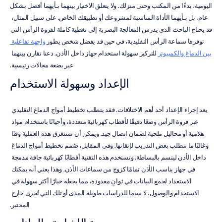
اليومية، بدءًا من المكتب وحتى منزلك. ولا يتعلق الاختيار بينهما بـأيهما أفضل بشكل 
عام، بل بـأيهما الأداة المناسبة لمشروعك أو تطبيقك الخاص. على سبيل المثال، 
قد يحتاج الباحث الذي يدرس المعالجة البصرية إلى تغطية كاملة لفروة الرأس التي 
توفرها سماعة الرأس التقليدية، في حين قد يفضل شخص يطور 
واجهة تفاعلية 
بين الدماغ والكمبيوتر
 للتركيز سهولة استخدام جهاز داخل الأذن. دعنا نقارن بينهما 
عبر بضعة مجالات رئيسية.
الإعداد وسهولة الاستخدام
يعد إجراء الإعداد أحد أهم الاختلافات. فقد يتطلب تخطيط أمواج الدماغ التقليدي 
عبر فروة الرأس وضعًا دقيقًا لأقطاب كهربائية متعددة، وأحيانًا باستخدام مواد 
هلامية أو محاليل ملحية لضمان اتصال جيد. ويمكن أن تستغرق هذه العملية وقتًا 
وغالبًا ما تتطلب بعض التدريب لإتقانها. وفى المقابل، صُمم تخطيط أمواج الدماغ 
داخل الأذن ليتسم بالبساطة. وتستخدم هذه التقنية أقطابًا كهربائية جافة مدمجة 
في جهاز يناسب الأذن تمامًا كزوج من سماعات الأذن. وهذا يعني أنه يمكنك 
الاستعداد لجمع البيانات في ثوانٍ معدودة، مما يجعله خيارًا أكثر سهولة في 
الاستخدام والوصول، لا سيما للدراسات طويلة المدى أو تلك التي تُجرى خارج 
المختبر.