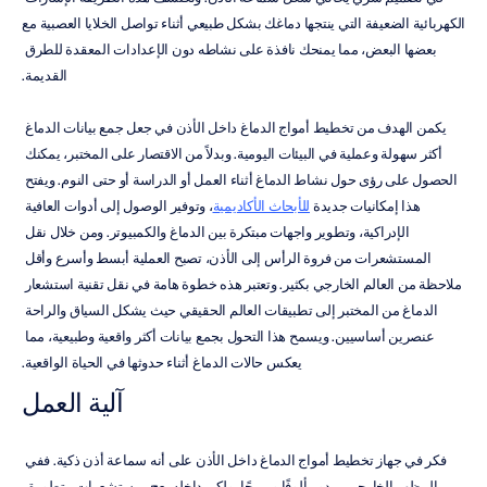
الكهربائية الضعيفة التي ينتجها دماغك بشكل طبيعي أثناء تواصل الخلايا العصبية مع 
بعضها البعض، مما يمنحك نافذة على نشاطه دون الإعدادات المعقدة للطرق 
القديمة.
يكمن الهدف من تخطيط أمواج الدماغ داخل الأذن في جعل جمع بيانات الدماغ 
أكثر سهولة وعملية في البيئات اليومية. وبدلاً من الاقتصار على المختبر، يمكنك 
الحصول على رؤى حول نشاط الدماغ أثناء العمل أو الدراسة أو حتى النوم. ويفتح 
هذا إمكانيات جديدة 
للأبحاث الأكاديمية
، وتوفير الوصول إلى أدوات العافية 
الإدراكية، وتطوير واجهات مبتكرة بين الدماغ والكمبيوتر. ومن خلال نقل 
المستشعرات من فروة الرأس إلى الأذن، تصبح العملية أبسط وأسرع وأقل 
ملاحظة من العالم الخارجي بكثير. وتعتبر هذه خطوة هامة في نقل تقنية استشعار 
الدماغ من المختبر إلى تطبيقات العالم الحقيقي حيث يشكل السياق والراحة 
عنصرين أساسيين. ويسمح هذا التحول بجمع بيانات أكثر واقعية وطبيعية، مما 
يعكس حالات الدماغ أثناء حدوثها في الحياة الواقعية.
آلية العمل
فكر في جهاز تخطيط أمواج الدماغ داخل الأذن على أنه سماعة أذن ذكية. ففي 
المظهر الخارجي، يبدو مألوفًا ومريحًا، ولكن داخله يعج بمستشعرات متطورة. 