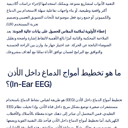
التقنية الأبواب لمشاريع متنوعة. ويمكنك استخدامها لإجراء دراسات أكاديمية 
أكثر واقعية وطبيعية، أو بناء واجهات تفاعلية سهلة الاستخدام بين الدماغ 
والكمبيوتر، أو جمع ردود فعل موضوعية لأبحاث التسويق العصبي وتصميم 
تجربة المستخدم (UX).
إعطاء الأولوية لملائمة المقاس للحصول على بيانات عالية الجودة
: يعد 
الملاءمة المحكمة والثابتة أمرًا بالغ الأهمية لالتقاط إشارة واضحة وتقليل 
الضوضاء الناتجة عن الحركة. عند اختيار جهاز ما، وازن بين الراحة الجسدية 
والتوافق مع البرامج لضمان توافق الأداة تمامًا مع أهداف مشروعك.
ما هو تخطيط أمواج الدماغ داخل الأذن 
(In-Ear EEG)؟
تخطيط أمواج الدماغ داخل الأذن (EEG) هو طريقة لقياس نشاط الدماغ باستخدام 
مستشعرات صغيرة توضع بشكل مريح داخل قناة الأذن. وإذا تخيلت نظام EEG 
التقليدي، فمن المحتمل أن تتبادر إلى ذهنك خوذة مغطاة بالأسلاك والأقطاب 
الكهربائية. أما تخطيط أمواج الدماغ داخل الأذن فيأخذ تلك التقنية القوية ويضعها 
في تصميم سري يحاكي شكل سماعة الأذن. وتكتشف هذه الطريقة الإشارات 