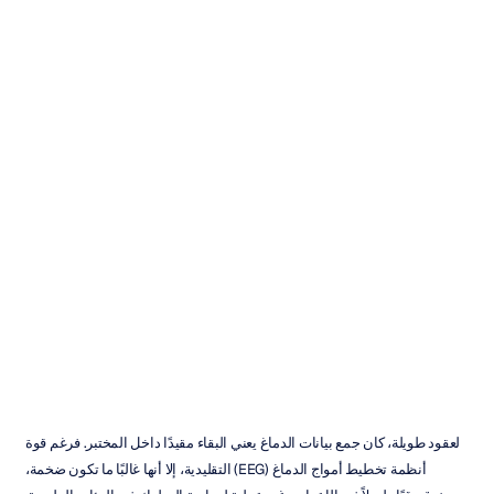
الدليل
الشامل
لتقنية
تخطيط
كهربائية
الدماغ
عبر
الأذن
EEG)
(In-Ear
Emotiv
تم
التحديث
في
06‏/03‏/2026
لعقود طويلة، كان جمع بيانات الدماغ يعني البقاء مقيدًا داخل المختبر. فرغم قوة 
أنظمة تخطيط أمواج الدماغ (EEG) التقليدية، إلا أنها غالبًا ما تكون ضخمة، 