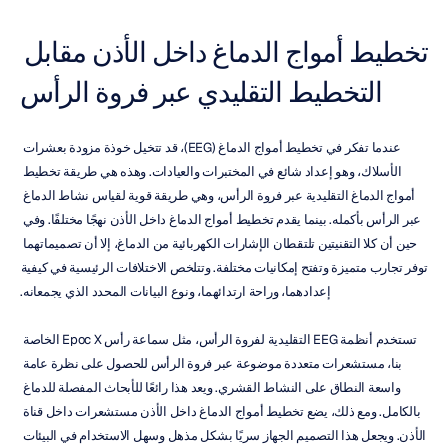
تخطيط أمواج الدماغ داخل الأذن مقابل 
التخطيط التقليدي عبر فروة الرأس
عندما تفكر في تخطيط أمواج الدماغ (EEG)، قد تتخيل خوذة مزودة بعشرات 
الأسلاك، وهو إعداد شائع في المختبرات والعيادات. وهذه هي طريقة تخطيط 
أمواج الدماغ التقليدية عبر فروة الرأس، وهي طريقة قوية لقياس نشاط الدماغ 
عبر الرأس بأكمله. بينما يقدم تخطيط أمواج الدماغ داخل الأذن نهجًا مختلفًا. وفي 
حين أن كلا التقنيتين تلتقطان الإشارات الكهربائية من الدماغ، إلا أن تصميماتهما 
توفر تجارب متميزة وتفتح إمكانيات مختلفة. وتتلخص الاختلافات الرئيسية في كيفية 
إعدادهما، وراحة ارتدائهما، ونوع البيانات المحدد الذي يجمعانه.
تستخدم أنظمة EEG التقليدية لفروة الرأس، مثل سماعة رأس Epoc X الخاصة 
بنا، مستشعرات متعددة موضوعة عبر فروة الرأس للحصول على نظرة عامة 
واسعة النطاق على النشاط القشري. ويعد هذا رائعًا للأبحاث المفصلة للدماغ 
بالكامل. ومع ذلك، يضع تخطيط أمواج الدماغ داخل الأذن مستشعرات داخل قناة 
الأذن. ويجعل هذا التصميم الجهاز سريًا بشكل مذهل وسهل الاستخدام في البيئات 