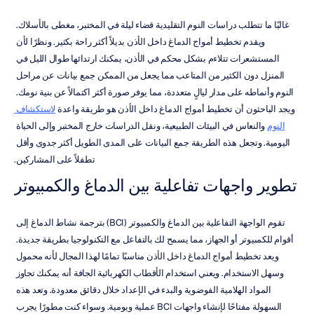
غالبًا ما تتطلب دراسات النوم التقليدية قضاء ليلة في المختبر، مغطى بالأسلاك. 
ويقدم تخطيط أمواج الدماغ داخل الأذن بديلاً أكثر راحة بكثير. ونظرًا لأن 
المستشعرات تتلاءم بشكل محكم في الأذن، يمكنك ارتدائها طوال الليل في 
المنزل دون الكثير من المتاعب مما يجعل من الممكن جمع بيانات عن مراحل 
النوم وأنماطه على مدار ليالٍ متعددة، مما يوفر صورة أكثر اكتمالاً عن بنية نومك. 
ويجد الباحثون أن تخطيط أمواج الدماغ داخل الأذن هو طريقة واعدة 
لاستكشاف 
النوم
 والنعاس في البيئات الطبيعية، ونقل الدراسات خارج المختبر وإلى الحياة 
اليومية. وتجعل هذه الطريقة جمع البيانات على المدى الطويل أكثر جدوى وأقل 
تطفلاً على المشاركين.
تطوير واجهات تفاعلية بين الدماغ والكمبيوتر
تقوم الواجهة التفاعلية بين الدماغ والكمبيوتر (BCI) بترجمة نشاط الدماغ إلى 
أقوام للكمبيوتر أو الجهاز، مما يسمح لك بالتفاعل مع التكنولوجيا بطريقة جديدة. 
ويعد تخطيط أمواج الدماغ داخل الأذن مناسبًا تمامًا لهذا المجال لأنه محمول 
وسهل الاستخدام. ويعني استخدام الأقطاب الكهربائية الجافة أنه يمكنك تجاوز 
المواد الهلامية الفوضوية والبدء في الإعداد خلال دقائق معدودة. وتعد هذه 
السهولة مفتاحًا لإنشاء واجهات BCI عملية ويومية. وسواء كنت مطورًا يجرب 