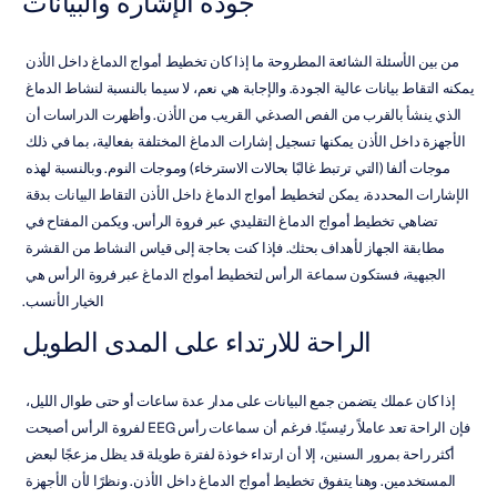
جودة الإشارة والبيانات
من بين الأسئلة الشائعة المطروحة ما إذا كان تخطيط أمواج الدماغ داخل الأذن 
يمكنه التقاط بيانات عالية الجودة. والإجابة هي نعم، لا سيما بالنسبة لنشاط الدماغ 
الذي ينشأ بالقرب من الفص الصدغي القريب من الأذن. وأظهرت الدراسات أن 
الأجهزة داخل الأذن يمكنها تسجيل إشارات الدماغ المختلفة بفعالية، بما في ذلك 
موجات ألفا (التي ترتبط غالبًا بحالات الاسترخاء) وموجات النوم. وبالنسبة لهذه 
الإشارات المحددة، يمكن لتخطيط أمواج الدماغ داخل الأذن التقاط البيانات بدقة 
تضاهي تخطيط أمواج الدماغ التقليدي عبر فروة الرأس. ويكمن المفتاح في 
مطابقة الجهاز لأهداف بحثك. فإذا كنت بحاجة إلى قياس النشاط من القشرة 
الجبهية، فستكون سماعة الرأس لتخطيط أمواج الدماغ عبر فروة الرأس هي 
الخيار الأنسب.
الراحة للارتداء على المدى الطويل
إذا كان عملك يتضمن جمع البيانات على مدار عدة ساعات أو حتى طوال الليل، 
فإن الراحة تعد عاملاً رئيسيًا. فرغم أن سماعات رأس EEG لفروة الرأس أصبحت 
أكثر راحة بمرور السنين، إلا أن ارتداء خوذة لفترة طويلة قد يظل مزعجًا لبعض 
المستخدمين. وهنا يتفوق تخطيط أمواج الدماغ داخل الأذن. ونظرًا لأن الأجهزة 