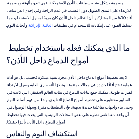
مصممة بشكل يشبه سماعات الأذن الاستهلاكية، فهي تبدو مألوفة ومصممة 
للارتداء على المدى الطويل دون التسبب في عدم الراحة. وفي إحدى الدراسات، 
أفاد 90% من المشاركين أن النظام داخل الأذن كان مريحًا وسهل الاستخدام، مما 
يسلط الضوء على إمكاناته للاستخدام في تطبيقات 
العافية الإدراكية
 وأبحاث النوم.
ما الذي يمكنك فعله باستخدام تخطيط 
أمواج الدماغ داخل الأذن؟
لا يعد تخطيط أمواج الدماغ داخل الأذن مجرد تقنية مبتكرة فحسب؛ بل هو أداة 
عملية تفتح آفاقًا جديدة في مجالات متنوعة. ونظرًا لأنه سري للغاية وسهل الارتداء 
لفترات طويلة، يمكنك جمع بيانات الدماغ في بيئات العالم الحقيقي التي كانت في 
السابق محظورة على تخطيط أمواج الدماغ التقليدي. وبدءًا من فهم أنماط النوم 
وحتى بناء واجهات تفاعلية جديدة بديهية، فإن التطبيقات مثيرة وسهلة الوصول في 
آن واحد. دعنا نلقي نظرة على بعض المجالات الرئيسية التي يحدث فيها تخطيط 
أمواج الدماغ داخل الأذن تأثيرًا حقيقيًا.
استكشاف النوم والنعاس