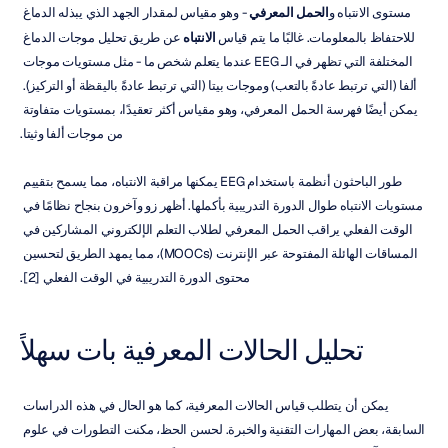
مستوى الانتباه و
الحمل المعرفي
 - وهو مقياس لمقدار الجهد الذي يبذله الدماغ 
للاحتفاظ بالمعلومات. غالبًا ما يتم قياس 
الانتباه
 عن طريق تحليل موجات الدماغ 
المختلفة التي تظهر في الـ EEG عندما يتعلم شخص ما - مثل مستويات موجات 
ألفا (التي ترتبط عادةً بالتعب) وموجات بيتا (التي ترتبط عادةً باليقظة أو التركيز). 
يمكن أيضًا فهرسة الحمل المعرفي، وهو مقياس أكثر تعقيدًا، بمستويات متفاوتة 
من موجات ألفا وثيتا.
طور الباحثون أنظمة باستخدام EEG يمكنها مراقبة الانتباه، مما يسمح بتقييم 
مستويات الانتباه طوال الدورة التدريبية بأكملها. أظهر زو وآخرون بنجاح نظامًا في 
الوقت الفعلي يراقب الحمل المعرفي لطلاب التعلم الإلكتروني المشاركين في 
المساقات الهائلة المفتوحة عبر الإنترنت (MOOCs)، مما يمهد الطريق لتحسين 
محتوى الدورة التدريبية في الوقت الفعلي [2].
تحليل الحالات المعرفية بات سهلاً
يمكن أن يتطلب قياس الحالات المعرفية، كما هو الحال في هذه الدراسات 
السابقة، بعض المهارات التقنية والخبرة. لحسن الحظ، مكنت التطورات في علوم 