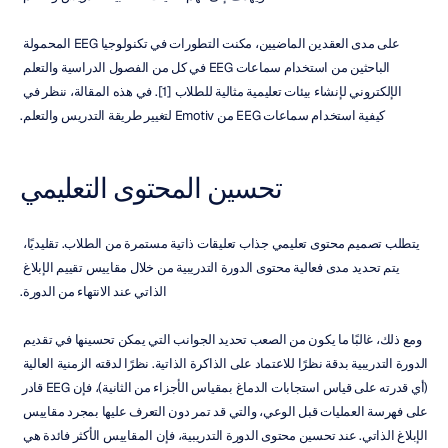
على مدى العقدين الماضيين، مكنت التطورات في تكنولوجيا EEG المحمولة 
الباحثين من استخدام سماعات EEG في كل من الفصول الدراسية والتعلم 
الإلكتروني لإنشاء بيئات تعليمية مثالية للطلاب [1]. في هذه المقالة، ننظر في 
كيفية استخدام سماعات EEG من Emotiv لتغيير طريقة التدريس والتعلم.
تحسين المحتوى التعليمي
يتطلب تصميم محتوى تعليمي جذاب تعليقات ذاتية مستمرة من الطلاب. تقليديًا، 
يتم تحديد مدى فعالية محتوى الدورة التدريبية من خلال مقاييس تقييم الإبلاغ 
الذاتي عند الانتهاء من الدورة.
ومع ذلك، غالبًا ما يكون من الصعب تحديد الجوانب التي يمكن تحسينها في تقديم 
الدورة التدريبية بدقة نظرًا للاعتماد على الذاكرة الذاتية. نظرًا لدقته الزمنية العالية 
(أي قدرته على قياس استجابات الدماغ بمقياس الأجزاء من الثانية)، فإن EEG قادر 
على فهرسة العمليات قبل الوعي، والتي قد تمر دون التعرف عليها بمجرد مقاييس 
الإبلاغ الذاتي. عند تحسين محتوى الدورة التدريبية، فإن المقاييس الأكثر فائدة هي 