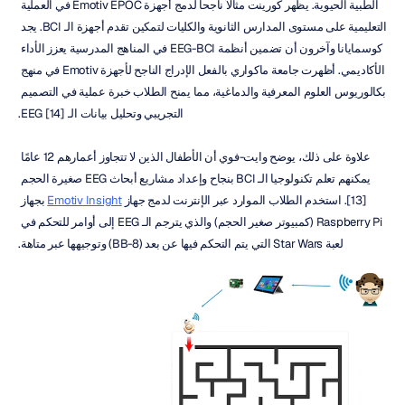
الطبية الحيوية. يظهر كورينت مثالاً ناجحاً لدمج أجهزة Emotiv EPOC في العملية 
التعليمية على مستوى المدارس الثانوية والكليات لتمكين تقدم أجهزة الـ BCI. يجد 
كوسمايانا وآخرون أن تضمين أنظمة EEG-BCI في المناهج المدرسية يعزز الأداء 
الأكاديمي. أظهرت جامعة ماكواري بالفعل الإدراج الناجح لأجهزة Emotiv في منهج 
بكالوريوس العلوم المعرفية والدماغية، مما يمنح الطلاب خبرة عملية في التصميم 
التجريبي وتحليل بيانات الـ EEG [14].
علاوة على ذلك، يوضح وايت-فوي أن الأطفال الذين لا تتجاوز أعمارهم 12 عامًا 
يمكنهم تعلم تكنولوجيا الـ BCI بنجاح وإعداد مشاريع أبحاث EEG صغيرة الحجم 
[13]. استخدم الطلاب الموارد عبر الإنترنت لدمج جهاز 
Emotiv Insight
 بجهاز 
Raspberry Pi (كمبيوتر صغير الحجم) والذي يترجم الـ EEG إلى أوامر للتحكم في 
لعبة Star Wars التي يتم التحكم فيها عن بعد (BB-8) وتوجيهها عبر متاهة.