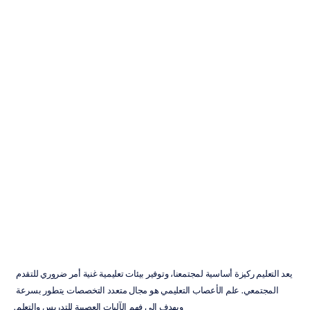
كيف
يمكن
استخدام
تخطيط
كهربية
الدماغ
(EEG)
لإنشاء
بيئات
تعليمية
مثالية
د.
روشيني
راندينيا
تم
التحديث
في
12‏/09‏/2024
يعد التعليم ركيزة أساسية لمجتمعنا، وتوفير بيئات تعليمية غنية أمر ضروري للتقدم 
المجتمعي. علم الأعصاب التعليمي هو مجال متعدد التخصصات يتطور بسرعة 
ويهدف إلى فهم الآليات العصبية للتدريس والتعلم.