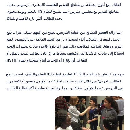
الطلاب مع أنواع مختلفة من مقاطع الفيديو التعليمية (المحتوى الرسومي مقابل 
مقاطع الفيديو مع معلمين بشريين) مما يسمح لنظام ITS بالتعلم وتوليد محتوى 
يجده الطالب أكثر إثارة للاهتمام تلقائيًا.
عند إزالة العنصر البشري من عملية التدريس، يصبح من المهم بشكل متزايد تتبع 
الحمل المعرفي للطلاب أثناء استخدام برامج التعلم القائمة على الكمبيوتر لمنع 
التوتر وإرهاق الشاشة. لمكافحة ذلك، طور الباحثون قاعدة بيانات لتعبيرات الوجه 
استنادًا إلى بيانات الـ EEG التي تكتشف بنشاط ما إذا كان الطالب يشعر بالملل أو 
التفاعل أو الإثارة أو الإحباط أثناء استخدام نظام ITS [11].
يمهد هذا التطور باستخدام الـ EEG الطريق لنظام ITS للتعلم والتكيف باستمرار مع 
الطالب الفردي؛ من خلال اقتراح فترات راحة عندما يكونون متعبين أو الاستمرار 
في التدريس عندما يكونون متفاعلين، مما يوفر تجربة تعليمية أكثر فعالية للطالب.