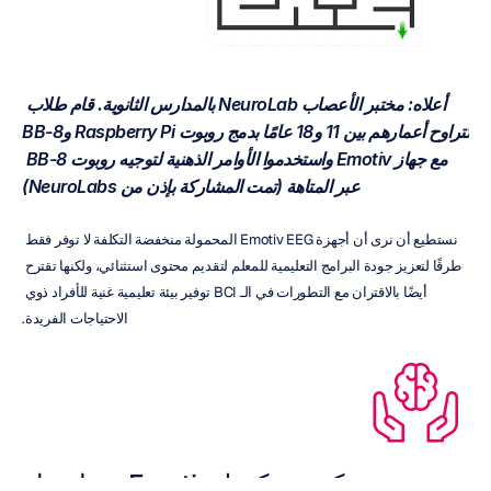
أعلاه: مختبر الأعصاب NeuroLab بالمدارس الثانوية. قام طلاب 
تتراوح أعمارهم بين 11 و18 عامًا بدمج روبوت Raspberry Pi وBB-8 
مع جهاز Emotiv واستخدموا الأوامر الذهنية لتوجيه روبوت BB-8 
عبر المتاهة (تمت المشاركة بإذن من NeuroLabs)
نستطيع أن نرى أن أجهزة Emotiv EEG المحمولة منخفضة التكلفة لا توفر فقط 
طرقًا لتعزيز جودة البرامج التعليمية للمعلم لتقديم محتوى استثنائي، ولكنها تقترح 
أيضًا بالاقتران مع التطورات في الـ BCI توفير بيئة تعليمية غنية للأفراد ذوي 
الاحتياجات الفريدة.
كيف يمكن لـ Emotiv مساعدتك