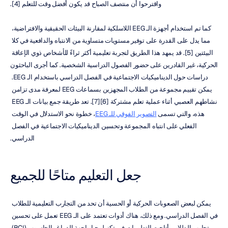
واقترحوا أن منتصف الصباح قد يكون أفضل وقت للتعلم [4].
كما تم استخدام أجهزة الـ EEG اللاسلكية لمقارنة البيئات الحقيقية والافتراضية، 
مما يدل على القدرة على توفير مستويات متساوية من الانتباه والدافعية في كلا 
البيئتين [5]. قد يمهد هذا الطريق لتجربة تعليمية أكثر ثراءً للأشخاص ذوي الإعاقة 
الحركية، غير القادرين على حضور الفصول الدراسية الشخصية. كما أجرى الباحثون 
دراسات حول الديناميكيات الاجتماعية في الفصل الدراسي باستخدام الـ EEG. 
يمكن تقييم مجموعة من الطلاب المجهزين بسماعات EEG لمعرفة مدى تزامن 
نشاطهم العصبي أثناء عملية تعلم مشتركة [6][7]. تعد طريقة جمع بيانات الـ EEG 
هذه، والتي تسمى 
التصوير الفوقي للـ EEG
، خطوة نحو الاستدلال في الوقت 
الفعلي على انتباه المجموعة وتحسين الديناميكيات الاجتماعية في الفصل 
الدراسي.
جعل التعليم متاحًا للجميع
يمكن لبعض الصعوبات الحركية أو الحسية أن تحد من التجارب التعليمية للطلاب 
في الفصل الدراسي. ومع ذلك، هناك أدوات تعتمد على الـ EEG تعمل على تحسين 
تجارب الطلاب. أتاحت التطورات في تكنولوجيا واجهة الدماغ والحاسوب (BCI) 