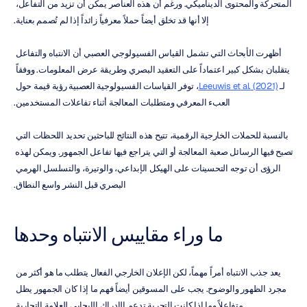
المتحركة والمحتوى الديناميكي. ورغم أن هذه العناصر يمكن أن تزيد من التفاعل، 
إلا أنها قد تخلق أيضاً حملاً معرفياً زائداً إذا لم تُصمم بعناية.
أظهرت الأبحاث التي تشمل القياس الفسيولوجي العصبي أن الانتباه والتفاعل 
يتقلبان بشكل كبير اعتماداً على التعقيد البصري وطريقة عرض المعلومات. ووفقاً 
لـ 
Leeuwis et al. (2021)
، توفر القياسات الفسيولوجية العصبية رؤية قيمة حول 
العبء المعرفي ومتطلبات المعالجة أثناء تفاعلات المستخدمين.
بالنسبة للحملات الخارجية الرقمية، تتيح هذه النتائج للباحثين تحديد اللحظات التي 
تصبح فيها الرسائل صعبة المعالجة أو التي يتراجع فيها تفاعل الجمهور. ويمكن لهذه 
الرؤى أن توجه التحسينات على الهيكل الإبداعي، والوتيرة، والتسلسل الهرمي 
البصري قبل النشر واسع النطاق.
ما وراء مقاييس الانتباه وحدها
يعد جذب الانتباه أمراً مهماً، لكن الإعلان الخارجي الفعال يتطلب ما هو أكثر من 
مجرد الظهور والوضوح. يجب على المسوقين أيضاً فهم ما إذا كان الجمهور يظل 
متفاعلاً وما إذا كانت التجربة تدعم الإدراك الإيجابي للعلامة التجارية.