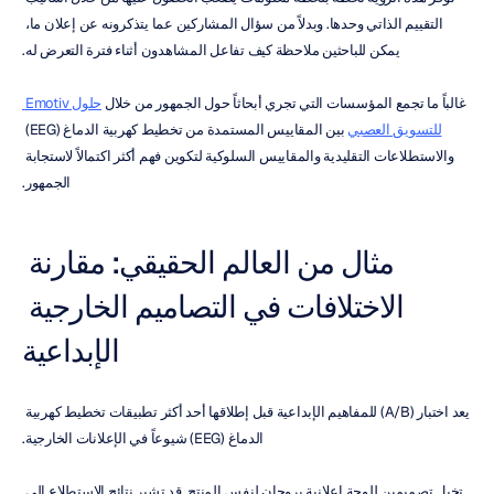
التقييم الذاتي وحدها. وبدلاً من سؤال المشاركين عما يتذكرونه عن إعلان ما، 
يمكن للباحثين ملاحظة كيف تفاعل المشاهدون أثناء فترة التعرض له.
غالباً ما تجمع المؤسسات التي تجري أبحاثاً حول الجمهور من خلال 
حلول Emotiv 
للتسويق العصبي
 بين المقاييس المستمدة من تخطيط كهربية الدماغ (EEG) 
والاستطلاعات التقليدية والمقاييس السلوكية لتكوين فهم أكثر اكتمالاً لاستجابة 
الجمهور.
مثال من العالم الحقيقي: مقارنة 
الاختلافات في التصاميم الخارجية 
الإبداعية
يعد اختبار (A/B) للمفاهيم الإبداعية قبل إطلاقها أحد أكثر تطبيقات تخطيط كهربية 
الدماغ (EEG) شيوعاً في الإعلانات الخارجية.
تخيل تصميمين للوحة إعلانية يروجان لنفس المنتج. قد تشير نتائج الاستطلاع إلى 