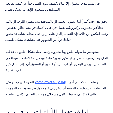
في تقييم مدى الوصول، إلا أنها لا تكشف سوى القليل جداً عن كيفية معالجة 
المشاهدين للمحتوى الإبداعي بشكل فعلي.
يخلق هذا تحدياً كبيراً أثناء تطوير الحملة الإعلانية. فقد يبدو مفهوم اللوحة الإعلانية 
فعالاً في مجموعة تركيز ولكنه يفشل في جذب الانتباه في بيئة العالم الحقيقي. 
وعلى العكس من ذلك، فإن التصميم الذي يتلقى ردود فعل لفظية متباينة قد يحقق 
تفاعلاً قوياً من الجمهور عند مشاهدته بشكل طبيعي.
الفجوة بين ما يقوله الناس وما يختبرونه وثيقة الصلة بشكل خاص بالإعلانات 
الخارجية لأن فترات التعرض لها تكون وجيزة عادةً. ويمكن للاختلافات البسيطة في 
التسلسل الهرمي البصري، أو الرسائل، أو الصور، أو التنسيق أن تؤثر بشكل كبير 
على الفعالية.
يسلط البحث الذي أجراه 
Vecchiato et al. (2014)
 الضوء على كيف يمكن 
للقياسات الفسيولوجية العصبية أن توفر رؤى قيمة حول طريقة معالجة الجمهور، 
والتي قد لا يتم رصدها بالكامل من خلال منهجيات التقييم الذاتي التقليدية.
لماذا قد تغفل الآراء التقليدية ردود 