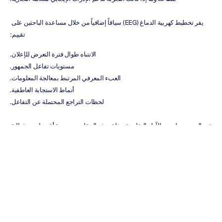
يفر تخطيط كهربية الدماغ (EEG) سياقاً إضافياً من خلال مساعدة الباحثين على 
تقييم:
الانتباه طوال فترة التعرض للإعلان.
مستويات تفاعل الجمهور.
العبء المعرفي المرتبط بمعالجة المعلومات.
أنماط الاستجابة العاطفية.
لحظات التراجع المحتملة عن التفاعل.
عند الجمع بينها وبين الآراء التقليدية، تخلق هذه المقاييس صورة أغنى لمدى فعالية 
الحملة وتساعد في تقليل الاعتماد على الافتراضات أو التفسيرات الشخصية.
تطبيق رؤى تخطيط كهربية الدماغ 
(EEG) لتحسين الحملات الإعلانية
تواجه وكالات التسويق وفرق التسويق الداخلية ضغوطاً متزايدة لتبرير القرارات 