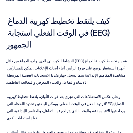
كيف يلتقط تخطيط كهربية الدماغ 
(EEG) في الوقت الفعلي استجابة 
الجمهور
يقيس تخطيط كهربية الدماغ (EEG) النشاط الكهربائي الذي يولده الدماغ من خلال 
أجهزة استشعار توضع على فروة الرأس. أثناء أبحاث الإعلانات، يمكن للمشاركين 
مشاهدة المفاهيم الإبداعية بينما يسجل جهاز EEG الاستجابات العصبية المرتبطة 
بالانتباه والتفاعل والعبء المعرفي والمعالجة العاطفية.
وعلى عكس الاستطلاعات التي تجرى بعد فوات الأوان، يلتقط تخطيط كهربية 
الدماغ (EEG) ردود الفعل في الوقت الفعلي. ويمكن للباحثين تحديد اللحظة التي 
يزداد فيها الانتباه بدقة، والوقت الذي يتراجع فيه التفاعل، والعناصر الإبداعية التي 
تولد استجابات أقوى.
توفر هذه الرؤية لحظة بلحظة معلومات يصعب الحصول عليها من خلال أساليب 