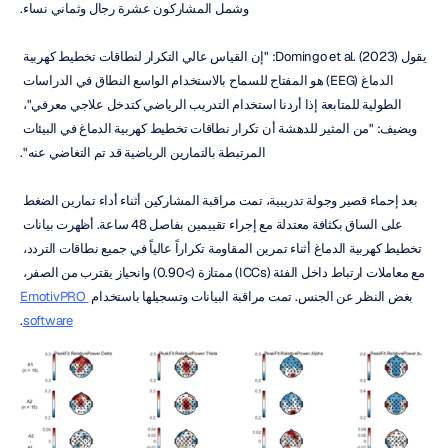
وشمل المشاركون عشرة رجال وثماني نساء.
يقول Domingo et al. (2023): "إن القياس عالي التكرار لنطاقات تخطيط كهربية 
الدماغ (EEG) هو المفتاح للسماح بالاستخدام الواسع النطاق في الدراسات 
الطولية للمتابعة إذا أردنا استخدام التدريب الرياضي كتدخل علاجي معرفي"، 
ويضيف: "من المثير للدهشة أن تكرار نطاقات تخطيط كهربية الدماغ في البيئات 
المرتبطة بالتمارين الرياضية قد تم التغاضي عنه".
بعد إحماء قصير وجولة تدريبية، تمت مراقبة المشاركين أثناء أداء تمارين الضغط 
على الساق بكثافة معتدلة مع إجراء تقييمين بفاصل 48 ساعة. أظهرت بيانات 
تخطيط كهربية الدماغ أثناء تمرين المقاومة تكراراً عالياً في جميع نطاقات التردد، 
مع معاملات ارتباط داخل الفئة (ICCs) ممتازة (>0.90) وانحياز يقترب من الصفر، 
بغض النظر عن الجنس. تمت مراقبة البيانات وتسجيلها باستخدام 
EmotivPRO 
.
software