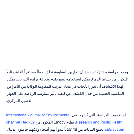
نشاط
الدماغ
أثناء
تمارين
المقاومة
إتش
بي
دوران
تم
التحديث
في
01‏/02‏/2024
وجدت دراسة مشتركة جديدة أن تمارين المقاومة تخلق نمطاً مستقراً للغاية وقابلاً 
للتكرار من نشاط الدماغ يمكن استخدامه لتتبع تقدم وفعالية برامج التدريب. يمكن 
لهذا الاكتشاف أن يعزز الأبحاث في مجال تدريب المقاومة للوقاية من الأمراض 
التنكسية العصبية من خلال الكشف عن كيفية تأثير ممارسة الرياضة على الجهاز 
العصبي المركزي.
استخدمت الدراسة، التي نُشرت في 
International Journal of Environmental 
Research and Public Health
، نظام Emotiv المكون من 
32-channel Flex 
EEG system
 لجمع البيانات من 18 "شاباً يبدو أنهم أصحاء ولكنهم خاملون بدنياً". 