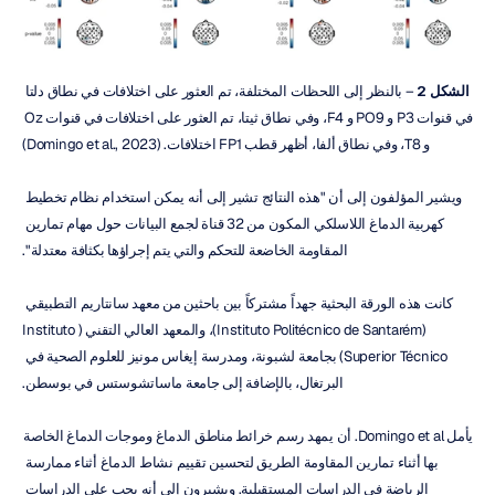
الشكل 2
 – بالنظر إلى اللحظات المختلفة، تم العثور على اختلافات في نطاق دلتا 
في قنوات P3 و PO9 و F4، وفي نطاق ثيتا، تم العثور على اختلافات في قنوات Oz 
و T8، وفي نطاق ألفا، أظهر قطب FP1 اختلافات. (Domingo et al., 2023)
ويشير المؤلفون إلى أن "هذه النتائج تشير إلى أنه يمكن استخدام نظام تخطيط 
كهربية الدماغ اللاسلكي المكون من 32 قناة لجمع البيانات حول مهام تمارين 
المقاومة الخاضعة للتحكم والتي يتم إجراؤها بكثافة معتدلة".
كانت هذه الورقة البحثية جهداً مشتركاً بين باحثين من معهد سانتاريم التطبيقي 
(Instituto Politécnico de Santarém)، والمعهد العالي التقني (Instituto 
Superior Técnico) بجامعة لشبونة، ومدرسة إيغاس مونيز للعلوم الصحية في 
البرتغال، بالإضافة إلى جامعة ماساتشوستس في بوسطن.
يأمل Domingo et al. أن يمهد رسم خرائط مناطق الدماغ وموجات الدماغ الخاصة 
بها أثناء تمارين المقاومة الطريق لتحسين تقييم نشاط الدماغ أثناء ممارسة 
الرياضة في الدراسات المستقبلية. ويشيرون إلى أنه يجب على الدراسات 