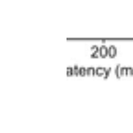
ت
Emotiv
لأ