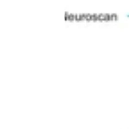
الم
دوك
نغو
تم
التحديث
في
12‏/12‏/2019