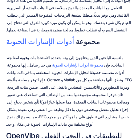
جمع البيانات إلى التحليل بسلاسة قدر الإمكان. تم تصميم العديد من هذه الأدوات 
للتعامل مع البيانات المعقدة والدمج بسلاسة في البيئات البحثية أو السريرية 
القائمة. وهي توفر بديلًا منظمًا لطبيعة البرمجيات المفتوحة المصدر التي تتطلب 
القيام بكل شيء بنفسك، وهو ما يمكن أن يكون ميزة كبيرة للفرق التي تحتاج إلى 
التشغيل السريع أو تتطلب خطوط معالجة معتمدة ومعيارية في الصناعة لعملها.
مجموعة 
أدوات الإشارات الحيوية
بالنسبة للباحثين الذين يحتاجون إلى بيئة متعددة الاستخدامات وقوية لمعالجة 
البيانات، فإن 
مجموعة أدوات الإشارات الحيوية
 هي خيار شامل. إنها مجموعة 
أدوات مصممة خصيصًا لتحليل الإشارات الحيوية المختلفة، بما في ذلك بيانات 
EEG. ونظرًا لأنها متوافقة مع كل من Matlab و Octave، فإنها توفر مساحة مألوفة 
ومرنة للمطورين والأكاديميين المعتادين بالفعل على العمل ضمن بيئات البرمجة 
تلك. توفر المجموعة مجموعة واسعة من الوظائف التي تساعدك على تصور 
ومعالجة مجموعات البيانات المعقدة، مما يجعلها خيارًا قويًا لأي شخص يحتاج إلى 
إجراء تحليل مفصل ومخصص دون بناء كل وظيفة من الصفر. وهي مفيدة بشكل 
خاص للمشاريع التي تنطوي على ما هو أكثر من مجرد EEG، مما يسمح لك بدمج 
أنواع مختلفة من بيانات الإشارات الحيوية في مكان واحد.
OpenVibe للتطبيقات في الوقت الفعلي