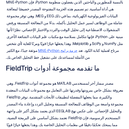
بالنسبة للمطورين والباحثين الذين يفضلون منظومة Python، فإن MNE-Python 
هي أداة أساسية. تم تصميم هذه الحزمة المفتوحة المصدر خصيصًا لمعالجة 
البيانات الفيزيولوجية الكهربائية، بما في ذلك EEG و MEG. وهي توفر مجموعة 
شاملة من الوظائف لسير عمل التحليل بأكمله، بدءًا من المعالجة المسبقة ورفض 
المشغولات الاصطناعية إلى تحليل الوقت والتردد والاختبار الإحصائي. نظرًا لأنها 
مبنية على Python، فإنها تتكامل بسلاسة مع مكتبات علم البيانات الشائعة الأخرى 
مثل NumPy و SciPy و Matplotlib. وهذا يجعلها خيارًا قويًا ومرنًا للغاية لأي شخص 
مرتاح لعملية كتابة الكود. تعد 
حزمة برامج MNE-Python
 موثقة جيدًا، مع الكثير 
من الأمثلة لمساعدتك على تشغيل خط التحليل الخاص بك.
ما تقدمه مجموعة أدوات FieldTrip
مصدر ممتاز آخر لمستخدمي MATLAB هو مجموعة أدوات FieldTrip. وهي 
معروفة بشكل خاص بمرونتها وقدرتها على التعامل مع مجموعات البيانات المعقدة 
والكبيرة، مما يجعلها المفضلة لتطبيقات الأبحاث المتقدمة. توفر FieldTrip 
مجموعة واسعة من الوظائف للمعالجة المسبقة وتحليل التردد وإعادة بناء المصدر 
والتحليل الإحصائي. على عكس نهج EEGLAB الذي يعتمد بشكل أكبر على واجهة 
المستخدم الرسومية، فإن FieldTrip تعتمد بشكل أساسي على البرمجة النصية، 
مما يمنحك تحكمًا دقيقًا في معلمات التحليل الخاصة بك. وهذا يجعلها خيارًا قويًا 