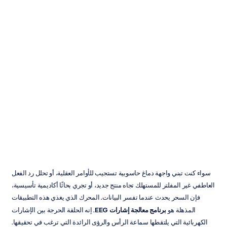
برنامج
معالجة
إشارات
الدماغ
بالكهرباء:
دليل
كامل
Emotiv
تم
التحديث
في
04‏/03‏/2026
سواء كنت تبني واجهة دماغ حاسوبية تستجيب للأوامر العقلية، أو تحلل رد الفعل 
العاطفي غير المفلتر للمستهلك تجاه منتج جديد، أو تجري بحاثًا أكاديمية تأسيسية، 
فإن السحر يحدث عندما تفسر البيانات. المحرك الذي يغذي هذه التطبيقات 
المذهلة هو 
برنامج معالجة إشارات EEG
. إنه الحلقة الحرجة بين الإشارات 
الكهربائية التي يلتقطها سماعة الرأس والرؤى الرائدة التي ترغب في تحقيقها. 