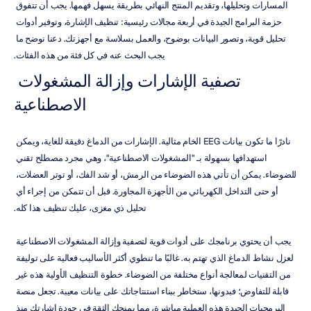
المسارات وتحليلها، وتقديم المنتج النهائي بطريقة يسهل فهمها. يجب أن تتفوق 
حزمة البرامج الجيدة في أربعة مجالات رئيسية: تنظيف الإشارة، وتوفير أدوات 
تحليل قوية، وتصور البيانات بوضوح، والعمل بسلاسة مع أجهزتك. دعنا نوضح ما 
يجب البحث عنه في كل فئة من هذه الفئات.
تصفية الإشارات وإزالة المشغولات 
الاصطناعية
نادرًا ما تكون بيانات EEG الخام مثالية. الإشارات من الدماغ دقيقة للغاية، ويمكن 
استهدافها بسهولة بـ "المشغولات الاصطناعية"، وهي مجرد مصطلح تقني 
للضوضاء. يمكن أن تأتي هذه الضوضاء من الرمش، أو شد الفك، أو توتر العضلات، 
أو حتى التداخل الكهربائي من الأجهزة المجاورة. قبل أن تتمكن من إجراء أي 
تحليل ذي مغزى، عليك تنظيف هذا كله.
يجب أن يحتوي برنامجك على أدوات قوية لتصفية وإزالة المشغولات الاصطناعية 
لعزل نشاط الدماغ الذي تهتم به. غالبًا ما تنطوي أكثر الأساليب فعالية على توليفة 
من التقنيات لمعالجة أنواع مختلفة من الضوضاء. خطوة التنظيف الأولية هذه غير 
قابلة للتفاوض؛ فبدونها، ستخاطر ببناء استنتاجاتك على بيانات معيبة. تجعل منصة 
البرمجيات الجيدة هذه العملية مباشرة، مما يمنحك الثقة في جودة إشارتك منذ 