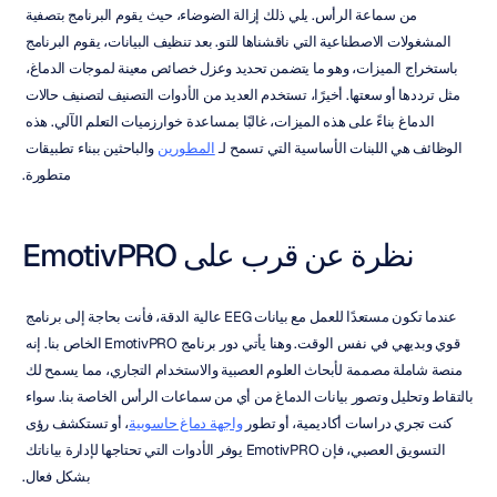
من سماعة الرأس. يلي ذلك إزالة الضوضاء، حيث يقوم البرنامج بتصفية 
المشغولات الاصطناعية التي ناقشناها للتو. بعد تنظيف البيانات، يقوم البرنامج 
باستخراج الميزات، وهو ما يتضمن تحديد وعزل خصائص معينة لموجات الدماغ، 
مثل ترددها أو سعتها. أخيرًا، تستخدم العديد من الأدوات التصنيف لتصنيف حالات 
الدماغ بناءً على هذه الميزات، غالبًا بمساعدة خوارزميات التعلم الآلي. هذه 
الوظائف هي اللبنات الأساسية التي تسمح لـ 
المطورين
 والباحثين ببناء تطبيقات 
متطورة.
نظرة عن قرب على EmotivPRO
عندما تكون مستعدًا للعمل مع بيانات EEG عالية الدقة، فأنت بحاجة إلى برنامج 
قوي وبديهي في نفس الوقت. وهنا يأتي دور برنامج EmotivPRO الخاص بنا. إنه 
منصة شاملة مصممة لأبحاث العلوم العصبية والاستخدام التجاري، مما يسمح لك 
بالتقاط وتحليل وتصور بيانات الدماغ من أي من سماعات الرأس الخاصة بنا. سواء 
كنت تجري دراسات أكاديمية، أو تطور 
واجهة دماغ حاسوبية
، أو تستكشف رؤى 
التسويق العصبي، فإن EmotivPRO يوفر الأدوات التي تحتاجها لإدارة بياناتك 
بشكل فعال.