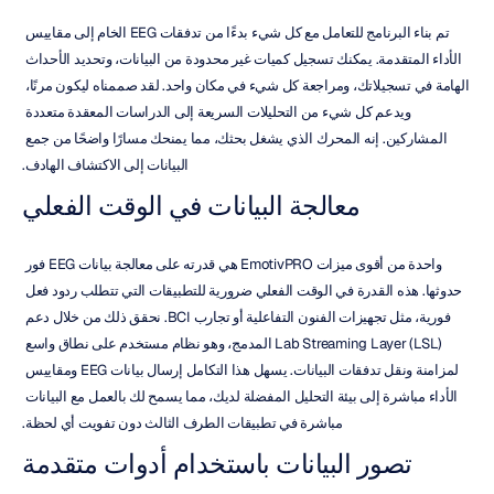
تم بناء البرنامج للتعامل مع كل شيء بدءًا من تدفقات EEG الخام إلى مقاييس 
الأداء المتقدمة. يمكنك تسجيل كميات غير محدودة من البيانات، وتحديد الأحداث 
الهامة في تسجيلاتك، ومراجعة كل شيء في مكان واحد. لقد صممناه ليكون مرنًا، 
ويدعم كل شيء من التحليلات السريعة إلى الدراسات المعقدة متعددة 
المشاركين. إنه المحرك الذي يشغل بحثك، مما يمنحك مسارًا واضحًا من جمع 
البيانات إلى الاكتشاف الهادف.
معالجة البيانات في الوقت الفعلي
واحدة من أقوى ميزات EmotivPRO هي قدرته على معالجة بيانات EEG فور 
حدوثها. هذه القدرة في الوقت الفعلي ضرورية للتطبيقات التي تتطلب ردود فعل 
فورية، مثل تجهيزات الفنون التفاعلية أو تجارب BCI. نحقق ذلك من خلال دعم 
Lab Streaming Layer (LSL) المدمج، وهو نظام مستخدم على نطاق واسع 
لمزامنة ونقل تدفقات البيانات. يسهل هذا التكامل إرسال بيانات EEG ومقاييس 
الأداء مباشرة إلى بيئة التحليل المفضلة لديك، مما يسمح لك بالعمل مع البيانات 
مباشرة في تطبيقات الطرف الثالث دون تفويت أي لحظة.
تصور البيانات باستخدام أدوات متقدمة