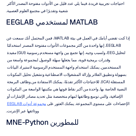
احتياجات تجريبية فريدة. فيما يلي عدد قليل من الأدوات مفتوحة المصدر الأكثر 
شعبية وتقديرًا في مجتمع العلوم العصبية.
EEGLAB لمستخدمي MATLAB
إذا كنت تقضي أيامك في العمل في بيئة MATLAB، فمن المحتمل أنك سمعت عن 
EEGLAB. إنها واحدة من أكثر مجموعات الأدوات مفتوحة المصدر استخدامًا 
لتحليل EEG، ولسبب وجيه. إنها تجمع بين واجهة مستخدم رسومية (GUI) مفيدة 
وقدرات برمجية قوية، مما يجعلها سهلة الوصول لمجموعة واسعة من 
المستخدمين. يمكنك استخدام واجهة المستخدم الرسومية لاستيراد البيانات 
بسهولة وتطبيق الفلاتر وإزالة المشغولات الاصطناعية وتشغيل تحليل المكونات 
المستقلة (ICA). للاحتياجات الأكثر تقدمًا، يمكنك الاستفادة من وظائف البرمجة 
النصية الخاصة بها. واحدة من أكبر نقاط قوتها هي مكتبتها الواسعة من المكونات 
الإضافية، والتي توسع وظائفها لمهام متخصصة مثل تحديد مصادر الإشارات أو 
الإحصاءات على مستوى المجموعة. يمكنك العثور على 
مجموعة أدوات EEGLAB
ووثائقها عبر الإنترنت.
MNE-Python للمطورين