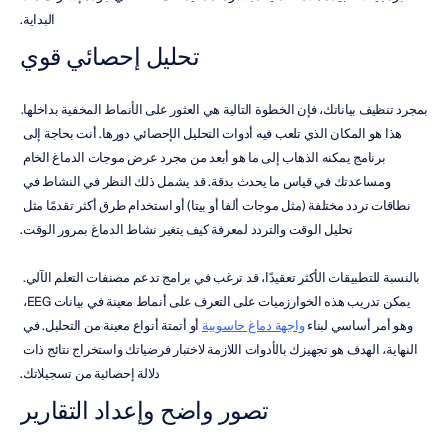
البداية.
تحليل إحصائي قوي
بمجرد تنظيف بياناتك، فإن الخطوة التالية هي العثور على الأنماط المخفية بداخلها. 
هذا هو المكان الذي تلعب فيه أدوات التحليل الإحصائي دورها. أنت بحاجة إلى 
برنامج يمكنه الذهاب إلى ما هو أبعد من مجرد عرض موجات الدماغ الخام 
ومساعدتك في قياس ما يحدث بدقة. قد يشمل ذلك النظر في النشاط في 
نطاقات تردد مختلفة (مثل موجات ألفا أو بيتا) أو استخدام طرق أكثر تقدمًا مثل 
تحليل الوقت والتردد لمعرفة كيف يتغير نشاط الدماغ بمرور الوقت.
بالنسبة للتطبيقات الأكثر تعقيدًا، قد ترغب في برامج تدعم مصنفات التعلم الآلي. 
يمكن تدريب هذه الخوارزميات على التعرف على أنماط معينة في بيانات EEG، 
وهو أمر أساسي لبناء 
واجهة دماغ حاسوبية
 أو أتمتة أنواع معينة من التحليل. في 
النهاية، الهدف هو تجهيزك بالأدوات اللازمة لاختبار فرضياتك واستخراج نتائج ذات 
دلالة إحصائية من تسجيلاتك.
تصور واضح وإعداد التقارير