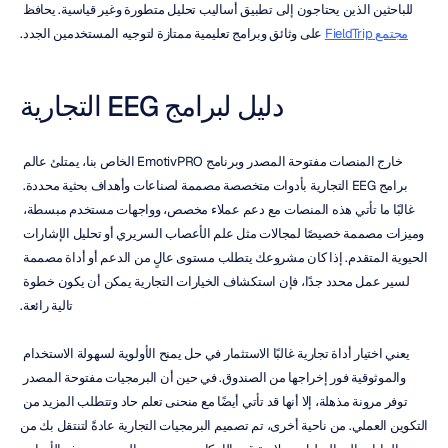
للباحثين الذين يحتاجون إلى تطبيق أساليب تحليل متطورة وغير قياسية. يحافظ 
مجتمع FieldTrip
 على وثائق وبرامج تعليمية ممتازة لتوجيه المستخدمين الجدد.
دليل لبرامج EEG التجارية
خارج المنصات مفتوحة المصدر وبرنامج EmotivPRO الخاص بنا، يمتلئ عالم 
برامج EEG التجارية بأدوات متخصصة مصممة لصناعات وأهداف بحثية محددة. 
غالبًا ما تأتي هذه المنصات مع دعم عملاء مخصص، وواجهات مستخدم مبسطة، 
وميزات مصممة خصيصًا لمجالات مثل علم الأعصاب السريري أو تحليل الإشارات 
الحيوية المتقدم. إذا كان مشروعك يتطلب مستوى عالٍ من الدعم أو أداة مصممة 
لسير عمل محدد جدًا، فإن استكشاف الخيارات التجارية يمكن أن يكون خطوة 
تالية رائعة.
يعني اختيار أداة تجارية غالبًا الاستثمار في حل يمنح الأولوية لسهولة الاستخدام 
والموثوقية فور إخراجها من الصندوق. في حين أن البرمجيات مفتوحة المصدر 
توفر مرونة مذهلة، إلا أنها قد تأتي أيضًا مع منحنى تعلم حاد وتتطلب المزيد من 
التكوين العملي. من ناحية أخرى، تم تصميم البرمجيات التجارية عادةً لتنتقل بك من 