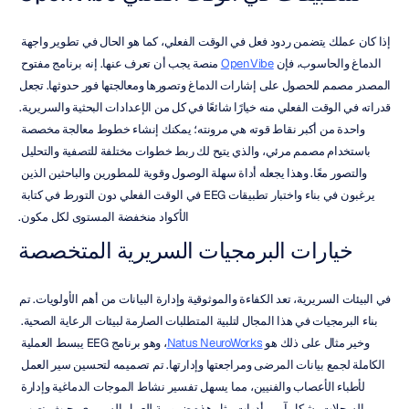
إذا كان عملك يتضمن ردود فعل في الوقت الفعلي، كما هو الحال في تطوير واجهة 
الدماغ والحاسوب، فإن 
OpenVibe
 منصة يجب أن تعرف عنها. إنه برنامج مفتوح 
المصدر مصمم للحصول على إشارات الدماغ وتصورها ومعالجتها فور حدوثها. تجعل 
قدراته في الوقت الفعلي منه خيارًا شائعًا في كل من الإعدادات البحثية والسريرية. 
واحدة من أكبر نقاط قوته هي مرونته؛ يمكنك إنشاء خطوط معالجة مخصصة 
باستخدام مصمم مرئي، والذي يتيح لك ربط خطوات مختلفة للتصفية والتحليل 
والتصور معًا. وهذا يجعله أداة سهلة الوصول وقوية للمطورين والباحثين الذين 
يرغبون في بناء واختبار تطبيقات EEG في الوقت الفعلي دون التورط في كتابة 
الأكواد منخفضة المستوى لكل مكون.
خيارات البرمجيات السريرية المتخصصة
في البيئات السريرية، تعد الكفاءة والموثوقية وإدارة البيانات من أهم الأولويات. تم 
بناء البرمجيات في هذا المجال لتلبية المتطلبات الصارمة لبيئات الرعاية الصحية. 
وخير مثال على ذلك هو 
Natus NeuroWorks
، وهو برنامج EEG يبسط العملية 
الكاملة لجمع بيانات المرضى ومراجعتها وإدارتها. تم تصميمه لتحسين سير العمل 
لأطباء الأعصاب والفنيين، مما يسهل تفسير نشاط الموجات الدماغية وإدارة 
السجلات بشكل آمن. أدوات مثل هذه ضرورية للعمل السريري، حيث ينصب 