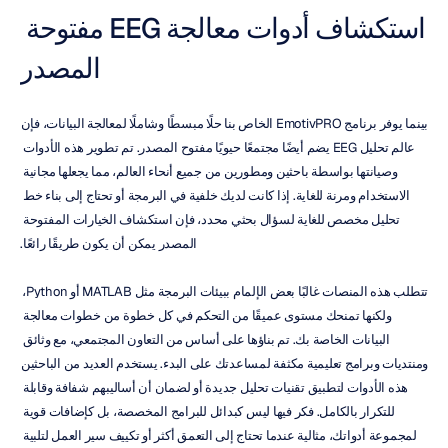
استكشاف أدوات معالجة EEG مفتوحة 
المصدر
بينما يوفر برنامج EmotivPRO الخاص بنا حلًا مبسطًا وشاملًا لمعالجة البيانات، فإن 
عالم تحليل EEG يضم أيضًا مجتمعًا حيويًا مفتوح المصدر. تم تطوير هذه الأدوات 
وصيانتها بواسطة باحثين ومطورين من جميع أنحاء العالم، مما يجعلها مجانية 
الاستخدام ومرنة للغاية. إذا كانت لديك خلفية في البرمجة أو تحتاج إلى بناء خط 
تحليل مخصص للغاية لسؤال بحثي محدد، فإن استكشاف الخيارات المفتوحة 
المصدر يمكن أن يكون طريقًا رائعًا.
تتطلب هذه المنصات غالبًا بعض الإلمام ببيئات البرمجة مثل MATLAB أو Python، 
ولكنها تمنحك مستوى عميقًا من التحكم في كل خطوة من خطوات معالجة 
البيانات الخاصة بك. تم بناؤها على أساس من التعاون المجتمعي، مع وثائق 
ومنتديات وبرامج تعليمية مكثفة لمساعدتك على البدء. يستخدم العديد من الباحثين 
هذه الأدوات لتطبيق تقنيات تحليل جديدة أو لضمان أن أساليبهم شفافة وقابلة 
للتكرار بالكامل. فكر فيها ليس كبدائل للبرامج المخصصة، بل كإضافات قوية 
لمجموعة أدواتك، مثالية عندما تحتاج إلى التعمق أكثر أو تكييف سير العمل لتلبية 