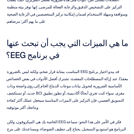
التركيز على التشخيص الدقيق والرعاية الفعالة للمرضى. إنها توفر بيئة منظمة 
ومتوافقة وسهلة الاستخدام لضمان إمكانية تركيز المتخصصين في الرعاية الصحية 
على ما يهم أكثر: مرضاهم.
ما هي الميزات التي يجب أن تبحث عنها 
في برنامج EEG؟
قد يبدو اختيار برنامج EEG المناسب بمثابة قرار ضخم، ولكنه ليس بالضرورة 
معقدًا. عند إزالة المصطلحات المعقدة، تشترك أفضل الأدوات في بعض الخصائص 
الأساسية الضرورية لتحويل بيانات موجات الدماغ الخام إلى رؤى واضحة وذات 
مغزى. سواء كنت تجري أبحاثًا أكاديمية، أو تطور تطبيق BCI جديد، أو تستكشف 
التسويق العصبي، فإن التركيز على الميزات المناسبة سيجعل عملك أكثر كفاءة 
ونتائجك أكثر موثوقية.
فكر في الأمر على هذا النحو: سماعة EEG الخاصة بك هي الميكروفون، ولكن 
البرنامج هو استوديو التسجيل. يحتاج إلى تنظيف الضوضاء، ومساعدتك على مزج 