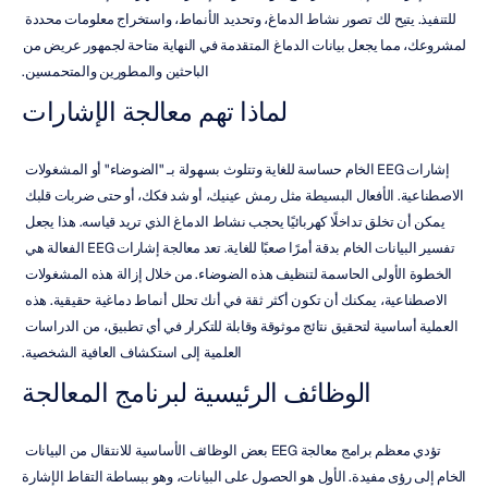
للتنفيذ. يتيح لك تصور نشاط الدماغ، وتحديد الأنماط، واستخراج معلومات محددة 
لمشروعك، مما يجعل بيانات الدماغ المتقدمة في النهاية متاحة لجمهور عريض من 
الباحثين والمطورين والمتحمسين.
لماذا تهم معالجة الإشارات
إشارات EEG الخام حساسة للغاية وتتلوث بسهولة بـ "الضوضاء" أو المشغولات 
الاصطناعية. الأفعال البسيطة مثل رمش عينيك، أو شد فكك، أو حتى ضربات قلبك 
يمكن أن تخلق تداخلًا كهربائيًا يحجب نشاط الدماغ الذي تريد قياسه. هذا يجعل 
تفسير البيانات الخام بدقة أمرًا صعبًا للغاية. تعد معالجة إشارات EEG الفعالة هي 
الخطوة الأولى الحاسمة لتنظيف هذه الضوضاء. من خلال إزالة هذه المشغولات 
الاصطناعية، يمكنك أن تكون أكثر ثقة في أنك تحلل أنماط دماغية حقيقية. هذه 
العملية أساسية لتحقيق نتائج موثوقة وقابلة للتكرار في أي تطبيق، من الدراسات 
العلمية إلى استكشاف العافية الشخصية.
الوظائف الرئيسية لبرنامج المعالجة
تؤدي معظم برامج معالجة EEG بعض الوظائف الأساسية للانتقال من البيانات 
الخام إلى رؤى مفيدة. الأول هو الحصول على البيانات، وهو ببساطة التقاط الإشارة 