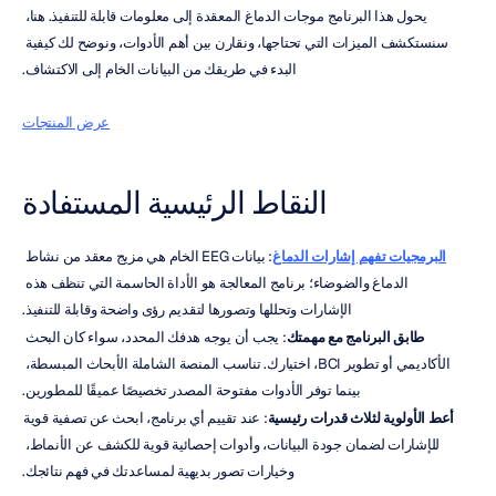
يحول هذا البرنامج موجات الدماغ المعقدة إلى معلومات قابلة للتنفيذ. هنا، 
سنستكشف الميزات التي تحتاجها، ونقارن بين أهم الأدوات، ونوضح لك كيفية 
البدء في طريقك من البيانات الخام إلى الاكتشاف.
عرض المنتجات
النقاط الرئيسية المستفادة
البرمجيات تفهم إشارات الدماغ
: بيانات EEG الخام هي مزيج معقد من نشاط 
الدماغ والضوضاء؛ برنامج المعالجة هو الأداة الحاسمة التي تنظف هذه 
الإشارات وتحللها وتصورها لتقديم رؤى واضحة وقابلة للتنفيذ.
طابق البرنامج مع مهمتك
: يجب أن يوجه هدفك المحدد، سواء كان البحث 
الأكاديمي أو تطوير BCI، اختيارك. تناسب المنصة الشاملة الأبحاث المبسطة، 
بينما توفر الأدوات مفتوحة المصدر تخصيصًا عميقًا للمطورين.
أعط الأولوية لثلاث قدرات رئيسية
: عند تقييم أي برنامج، ابحث عن تصفية قوية 
للإشارات لضمان جودة البيانات، وأدوات إحصائية قوية للكشف عن الأنماط، 
وخيارات تصور بديهية لمساعدتك في فهم نتائجك.