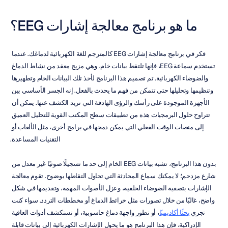
ما هو برنامج معالجة إشارات EEG؟
فكر في برنامج معالجة إشارات EEG كالمترجم للغة الكهربائية لدماغك. عندما 
تستخدم سماعة EEG، فإنها تلتقط بيانات خام، وهي مزيج معقد من نشاط الدماغ 
والضوضاء الكهربائية. تم تصميم هذا البرنامج لأخذ تلك البيانات الخام وتطهيرها 
وتنظيمها وتحليلها حتى تتمكن من فهم ما يحدث بالفعل. إنه الجسر الأساسي بين 
الأجهزة الموجودة على رأسك والرؤى الهادفة التي تريد الكشف عنها. يمكن أن 
تتراوح حلول البرمجيات هذه من تطبيقات سطح المكتب القوية للتحليل العميق 
إلى منصات الوقت الفعلي التي يمكن دمجها في برامج أخرى، مثل الألعاب أو 
التقنيات المساعدة.
بدون هذا البرنامج، تشبه بيانات EEG الخام إلى حد ما تسجيلًا صوتيًا غير معدل من 
شارع مزدحم؛ لا يمكنك سماع المحادثة التي تحاول التقاطها بوضوح. تقوم معالجة 
الإشارات بتصفية الضوضاء الخلفية، وعزل الأصوات المهمة، وتقديمها في شكل 
واضح، غالبًا من خلال تصورات مثل خرائط الدماغ أو مخططات التردد. سواء كنت 
تجري 
بحثًا أكاديميًا
، أو تطور واجهة دماغ حاسوبية، أو تستكشف أدوات العافية 
الإدراكية، فإن هذا البرنامج هو ما يحول الإشارات الكهربائية إلى بيانات قابلة 