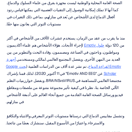
الصحة العامة المحلية والوطنية ليست مجهزة بفرق من علماء السلوك والدماغ. 
كما أنها لا تملك إمكانية الوصول إلى التقنيات العصبية التي يمكنها قياس ردود 
أفعال الدماغ لدى الأشخاص عن بُعد في منازلهم، بما في ذلك التغيرات في 
مستويات التوتر التي يعانون منها حقًا.
منذ ما يقرب من عقد من الزمان، يستخدم عشرات الآلاف من الأشخاص في أكثر 
من 120 دولة 
حلول Emotiv
 لإجراء الأبحاث. هؤلاء الأشخاص هم علماء أكاديميون 
ومواطنون، وباحثون في الصناعة، ومصممون، وقادة البحث والتطوير من بين 
العديد من المهن الأخرى. وبفضل المجتمع العالمي لمالكي ومستخدمي 
أجهزة 
Emotiv لقراءة الدماغ
، تم نشر عدة آلاف من الدراسات العلمية (
بحث Google 
Scholar
 عن "Emotiv AND EEG" في 11 أكتوبر 2020). لذلك قمنا بإشراك 
مجتمعنا العالمي للمساهمة في BRAINSvsVIRUS. وبفضل خوارزميات التعلم 
الآلي الخاصة بنا، نظرنا في كيفية تأثير مجموعة متنوعة من ملصقات ومقاطع 
فيديو ورسائل الصحة العامة القادمة من جميع أنحاء العالم على أدمغة الأشخاص 
في منازلهم.
وتشمل مقاييس الدماغ التي درسناها مستويات التوتر المعرفي والانتباه والتكافؤ 
والاسترخاء. واعتبارًا من الأسبوع المقبل، سنشارك بعضًا من نتائجنا.