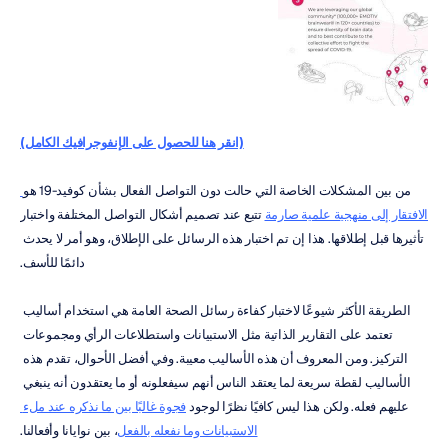
(انقر هنا للحصول على الإنفوجرافيك الكامل)
من بين المشكلات الخاصة التي حالت دون التواصل الفعال بشأن كوفيد-19 هو
الافتقار إلى منهجية علمية صارمة
 تتبع عند تصميم أشكال التواصل المختلفة واختبار 
تأثيرها قبل إطلاقها. هذا إن تم اختبار هذه الرسائل على الإطلاق، وهو أمر لا يحدث 
دائمًا للأسف.
الطريقة الأكثر شيوعًا لاختبار كفاءة رسائل الصحة العامة هي استخدام أساليب 
تعتمد على التقارير الذاتية مثل الاستبيانات واستطلاعات الرأي ومجموعات 
التركيز. ومن المعروف أن هذه الأساليب معيبة. وفي أفضل الأحوال، تقدم هذه 
الأساليب لقطة سريعة لما يعتقد الناس أنهم سيفعلونه أو ما يعتقدون أنه ينبغي 
عليهم فعله. ولكن هذا ليس كافيًا نظرًا لوجود 
فجوة غالبًا بين ما نذكره عند ملء 
الاستبيانات وما نفعله بالفعل
، بين نوايانا وأفعالنا.