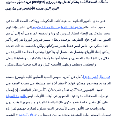
سلطات الصحة العامة بشكل أفضل وتقديم رؤى (insight) فريدة حول مستوى 
التوتر الذي يعيشه الأشخاص في منازلهم.
على مدى الأشهر الثمانية الماضية، كانت الحكومات ووكالات الصحة العامة في 
جميع أنحاء العالم
 تكافح لنقل المعلومات المتعلقة بكوفيد
 إلى الناس وإقناعهم 
بتغيير سلوكياتهم لإبطاء انتشار فيروس كورونا. والحقيقة المرة هي أنه إلى أن يتم 
العثور على لقاح، فإن الطريقة الوحيدة لإبطاء انتشار فيروس كورونا هي إقناع أكبر 
عدد ممكن من الناس ليس فقط بتغيير سلوكياتهم ولكن بالتمسك بعادات جديدة 
يمكنها إنقاذ الأرواح. وتشمل هذه غسل أيدينا كثيرًا، وتجنب المخالطة اللصيقة من 
خلال مراعاة التباعد الجسدي، وتغطية أفواهنا وأنوفنا بالكمامات، وتغطية السعال 
والعطس، وتنظيف وتطهير الأسطح كثيرًا، ومراقبة صحتنا بشكل متكرر.
في مقال نُشر مؤخرًا
، نُقل عن ألفريد سومر، العميد السابق لكلية بلومبرغ للصحة 
العامة بجامعة جونز هوبكنز، قوله: 
“أعظم أداة غير مستغلة في الصحة العامة هي 
تثقيف الجمهور
 <…> 
الآن، تعمل على تدارك الأمر خلال الجائحة“
. إن إيصال 
توصيات الصحة العامة وتثقيف الجمهور في أوقات الأزمات ليس
 بالمهمة السهلة
على أقل تقدير. خاصة عندما تكون تلك الجائحة عالمية وتمتد بمرور الوقت، دون 
نهاية واضحة في الأفق. وحتى الأشخاص الذين يبذلون قصارى جهدهم لمراعاة 
توصيات الصحة العامة المتعلقة بكوفيد يعانون عمومًا من 
“
إرهاق الوقاية
”
: الشعور 