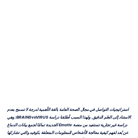
الدماغ
مقابل
الفيروس
-
تحديثات
الدراسة
كوك
مينه
لاي
تم
التحديث
في
13‏/10‏/2020
استراتيجيات التواصل في مجال الصحة العامة بالغة الأهمية لدرجة لا تسمح بعدم 
الاستناد إلى العلم الدقيق. ولهذا السبب أطلقنا دراسة
BRAINSvsVIRUS: وهي 
دراسة غير تجارية تستفيد من منصة Emotiv الجديدة تمامًا لجمع بيانات الدماغ 
عن بُعد لفهم كيفية معالجة الأشخاص للمعلومات المتعلقة بكوفيد والتي تشاركها 