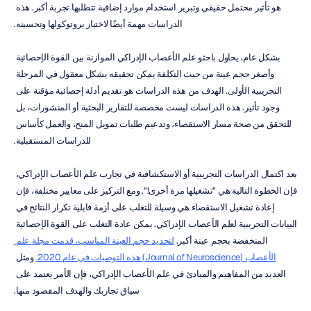
هو تأثير محتمل حقيقي وتبرير استخدام موارد إضافية تتطلبها تجربة أكبر. هذه 
الدراسات مهمة أيضًا لاختبار بروتوكولها وتحسينه.
بشكل عام، يحاول باحثو علم الأعصاب الإدراكي الموازنة بين القوة الإحصائية 
وأصغر حجم عينة من حيث التكلفة يمكن تحقيقه بشكل معقول في المرحلة 
التجريبية الأولى. الهدف من هذه الدراسات هو تقديم أدلة إحصائية مؤقتة على 
وجود تأثير. هذه الدراسات ليست مخصصة للتقارير البحثية أو المنشورات، بل 
للتحقق من صحة مسار الاستقصاء، وتدعيم طلبات تمويل المنح، والعمل كأساس 
للدراسات المستقبلية.
بعد اكتمال الدراسات التجريبية أو الاستكشافية في تجارب علم الأعصاب الإدراكي، 
فإن الخطوة التالية هي "تشغيلها مرة أخرى!". ومع التركيز على معايير مختلفة، فإن 
إعادة تشغيل الاستقصاء هي وسيلة للتغلب على أزمة قابلية تكرار النتائج في 
البيانات التجريبية لعلم الأعصاب الإدراكي. يمكن عادة التغلب على القوة الإحصائية 
المنخفضة بحجم عينة أكبر. 
لتحديد حجم العينة المناسب، قدمت مجلة علم 
الأعصاب (Journal of Neuroscience) هذه التوصيات في عام 2020.
 ومثل 
العديد من المفاهيم والمبادئ في علم الأعصاب الإدراكي، فإن الأمر يعتمد على 
سياق تجاربك والهدف المقصود منها.