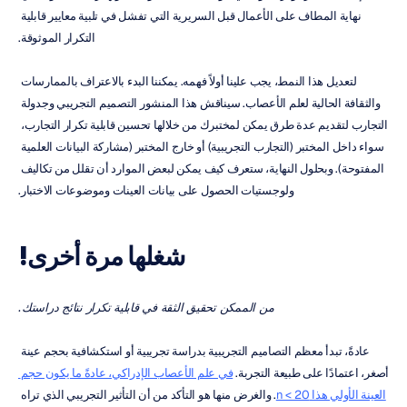
نهاية المطاف على الأعمال قبل السريرية التي تفشل في تلبية معايير قابلية 
التكرار الموثوقة.
لتعديل هذا النمط، يجب علينا أولاً فهمه. يمكننا البدء بالاعتراف بالممارسات 
والثقافة الحالية لعلم الأعصاب. سيناقش هذا المنشور التصميم التجريبي وجدولة 
التجارب لتقديم عدة طرق يمكن لمختبرك من خلالها تحسين قابلية تكرار التجارب، 
سواء داخل المختبر (التجارب التجريبية) أو خارج المختبر (مشاركة البيانات العلمية 
المفتوحة). وبحلول النهاية، ستعرف كيف يمكن لبعض الموارد أن تقلل من تكاليف 
ولوجستيات الحصول على بيانات العينات وموضوعات الاختبار.
شغلها مرة أخرى!
من الممكن تحقيق الثقة في قابلية تكرار نتائج دراستك.
عادةً، تبدأ معظم التصاميم التجريبية بدراسة تجريبية أو استكشافية بحجم عينة 
أصغر، اعتمادًا على طبيعة التجربة. 
في علم الأعصاب الإدراكي، عادةً ما يكون حجم 
العينة الأولي هذا n < 20
. والغرض منها هو التأكد من أن التأثير التجريبي الذي تراه 