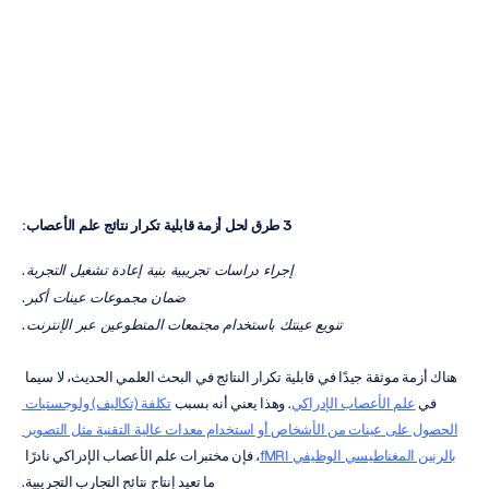
علم
الأعصاب
كوك
مينه
لاي
تم
التحديث
في
3 طرق لحل أزمة قابلية تكرار نتائج علم الأعصاب
:
إجراء دراسات تجريبية بنية إعادة تشغيل التجربة.
ضمان مجموعات عينات أكبر.
تنويع عينتك باستخدام مجتمعات المتطوعين عبر الإنترنت.
هناك أزمة موثقة جيدًا في قابلية تكرار النتائج في البحث العلمي الحديث، لا سيما 
في 
علم الأعصاب الإدراكي
. وهذا يعني أنه بسبب 
تكلفة (تكاليف) ولوجستيات 
الحصول على عينات من الأشخاص أو استخدام معدات عالية التقنية مثل التصوير 
بالرنين المغناطيسي الوظيفي fMRI
، فإن مختبرات علم الأعصاب الإدراكي نادرًا 
ما تعيد إنتاج نتائج التجارب التجريبية.