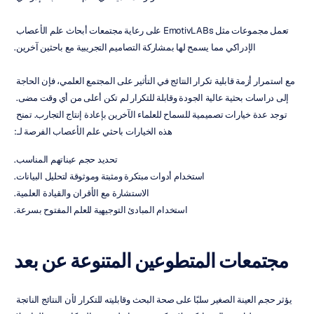
تعمل مجموعات مثل EmotivLABs على رعاية مجتمعات أبحاث علم الأعصاب 
الإدراكي مما يسمح لها بمشاركة التصاميم التجريبية مع باحثين آخرين.
مع استمرار أزمة قابلية تكرار النتائج في التأثير على المجتمع العلمي، فإن الحاجة 
إلى دراسات بحثية عالية الجودة وقابلة للتكرار لم تكن أعلى من أي وقت مضى. 
توجد عدة خيارات تصميمية للسماح للعلماء الآخرين بإعادة إنتاج التجارب. تمنح 
هذه الخيارات باحثي علم الأعصاب الفرصة لـ:
تحديد حجم عيناتهم المناسب.
استخدام أدوات مبتكرة ومثبتة وموثوقة لتحليل البيانات.
الاستشارة مع الأقران والقيادة العلمية.
استخدام المبادئ التوجيهية للعلم المفتوح بسرعة.
مجتمعات المتطوعين المتنوعة عن بعد
يؤثر حجم العينة الصغير سلبًا على صحة البحث وقابليته للتكرار لأن النتائج الناتجة 