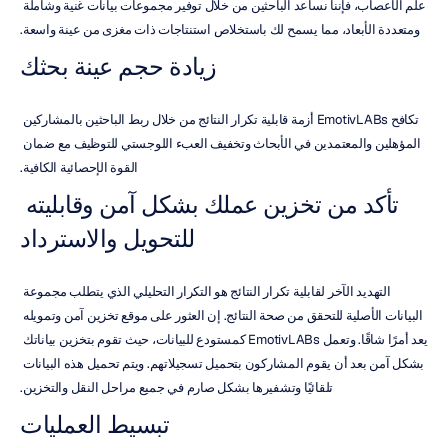
علم الأعصاب، فإننا نساعد الباحثين من خلال توفير مجموعات بيانات غنية وشاملة 
ومتعددة الأبعاد، مما يسمح لك باستخلاص استنتاجات ذات مغزى من عينة واسعة.
زيادة حجم عينة بحثك
تكافح EmotivLABs أزمة قابلية تكرار النتائج من خلال ربط الباحثين بالمشاركين 
المؤهلين والمعتمدين في الأبحاث وتخفيف العبء اللوجستي للتوظيف مع ضمان 
القوة الإحصائية الكافية.
تأكد من تخزين عملك بشكل آمن وقابليته 
للتحويل والاسترداد
التهديد الآخر لقابلية تكرار النتائج هو التكرار التحليلي الذي يتطلب مجموعة 
البيانات الأصلية للتحقق من صحة النتائج. إن العثور على موقع تخزين آمن وتمويله 
يعد أمرًا شاقًا. وتعمل EmotivLABs كمستودع للبيانات، حيث تقوم بتخزين بياناتك 
بشكل آمن بعد أن يقوم المشاركون بتحميل تسجيلاتهم. ويتم تحميل هذه البيانات 
تلقائيًا وتشفيرها بشكل صارم في جميع مراحل النقل والتخزين.
تبسيط العمليات