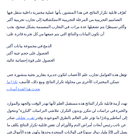
تُعرّف قابلية تكرار النتائج، في هذا المنشور، بأنها عملية مختبرية داخلية تنتقل فيها 
التصاميم التجريبية من المرحلة التجريبية الاستكشافية إلى تجارب تجريبية أكبر 
وأكثر تسيطرًا يتم تشغيلها عدة مرات. في التجارب المصممة بشكل صحيح، يجب 
أن تكون البيانات والنتائج التي يتم جمعها من كل تجربة قادرة على:
الدمج في مجموعة بيانات أكبر.
الحصول على حجم عينة أكبر.
الحصول على قوة إحصائية عالية.
تؤهل هذه العوامل تجارب علم الأعصاب لتكون جديرة بتقارير بحثية منشورة حتى 
تتمكن المختبرات الأخرى من محاولة تكرار النتائج. ومع ذلك، للأسف، 
نادرًا ما 
يحدث هذا لعدة أسباب
.
تهدد أزمة قابلية تكرار النتائج هذه مستقبل العلم لأنها تهدر الوقت والجهد والموارد 
والخبرة في دراسات لن تتكرر. وبدون التكرار، تتلاشى الدراسات "البارزة" وتتحول 
إلى أساطير ونادرًا ما تؤثر على العالم بالطرق الموعودة. وقدر 
تقرير تحليلي
 صادر 
عن نائب رئيس أبحاث أمراض الدم والأورام أن نقص قابلية تكرار النتائج يكلف ما 
يصل إلى 28 مليار دولار سنويًا في الولايات المتحدة وحدها. وتُهدر هذه الأموال في 