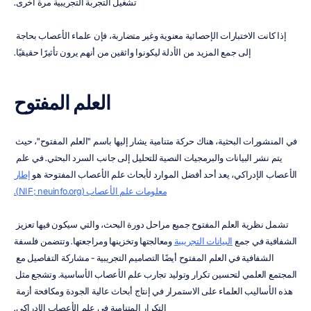
تشغيل التجربة التجريبية مرة أخرى.
إذا كانت الاختبارات الإحصائية معنوية وغير متضاربة، فإن علماء الأعصاب بحاجة 
إلى جمع المزيد من الأدلة ليكونوا واثقين من أنهم يرون تأثيرًا حقيقيًا.
العلم المفتوح
في المنشورات البحثية، هناك حركة متنامية يشار إليها باسم "العلم المفتوح"، حيث 
يتم نشر البيانات والبرمجيات النصية للتحليل إلى جانب السرد البحثي. في علم 
الأعصاب الإدراكي، يعد أحد أفضل الموارد لأبحاث علم الأعصاب المفتوحة هو 
إطار 
معلومات علم الأعصاب (NIF; neuinfo.org).
تشمل نظرية العلم المفتوح جميع مراحل دورة البحث، والتي سيكون فيها تعزيز 
الشفافية في جمع 
البيانات التجريبية
 ومعالجتها وتخزينها ومراجعتها. وتتضمن فلسفة 
الشفافية في العلم المفتوح أيضًا التصاميم التجريبية - مشاركة التفاصيل مع 
المجتمع العلمي لتحسين تكرار وتوليد تجارب علم الأعصاب الأساسية. وتشجع مثل 
هذه الأساليب العلماء على الاستمرار في إنتاج أبحاث عالية الجودة ومكافحة أزمة 
التكرار المتنامية في علم الأعصاب الإدراكي.