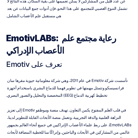
عن عدد قليل من المشاركين لا يمكن تعميمها على بقية السكان. هذه النتائج لا 
تشمل التنوع العصبي للمجتمع. على هذا النحو، فإن أدوات جمع البيانات عن بعد 
هي مستقبل علم الأعصاب الشامل.
EmotivLABs: رعاية مجتمع علم 
الأعصاب الإدراكي
تعرف على Emotiv
تأسست شركة Emotiv في عام 2011، وهي شركة معلوماتية حيوية مقرها سان 
فرانسيسكو وتتمثل مهمتها في تطوير فهمنا للدماغ البشري باستخدام أجهزة 
تخطيط كهربية الدماغ (EEG) المخصصة والتحليل والتصور البصري.
في قلب العلم المفتوح يكمن التعاون. تهدف منصة وموظفو Emotiv إلى تعزيز 
النزاهة العلمية والدقة التجريبية. وتعمل منصة الأبحاث القابلة للتطوير لدينا، 
EmotivLABs، على ربط علماء الأعصاب الإدراكيين في جميع أنحاء العالم بجمهور 
عالمي من المشاركين في الأبحاث والباحثين. وإدراكًا منا للخطية المضافة لأبحاث 