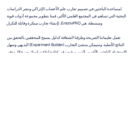
لمساعدة الباحثين في تصميم تجارب علم الأعصاب الإدراكي ونشر الدراسات 
البحثية التي تساهم في المجتمع العلمي الأكبر، قمنا بتطوير مجموعة أدوات قوية 
ومبسطة، هي EmotivPRO، لإنشاء تجارب مبتكرة وقابلة للتكرار.
تعمل تعليماتنا الصريحة وطرقنا الشفافة كدليل يسمح للمحققين بالتحقق من 
النتائج الأصلية. وسيمكن منشئ التجارب (Experiment Builder) البديهي وسهل 
الاستخدام الباحثين الآخرين الذين يرغبون في إعادة إنتاج دراستك من خلال توفير 
قالب جاهز داخل المنصة. وبدلاً من ذلك، يمكن لباحثي علم الأعصاب الإدراكي 
إنشاء تجربة فريدة، مما يسمح لهم بتخصيص كل التفاصيل من الصفر.
تقنية Emotiv
صممت Emotiv مجموعة من الأدوات لدعم كل خطوة من خطوات أبحاث علم 
الأعصاب على طول الطريق.
برنامج EmotivPRO يتيح للمستخدمين معالجة نتائج التجارب وتحليلها وتصويرها. 
يمكن للباحثين أيضًا تصميم تجارب على المستوى المهني حيث يمكن لأي مشارك 
لديه سماعة Emotiv المشاركة إذا كان متوافقًا مع التصميم التجريبي.