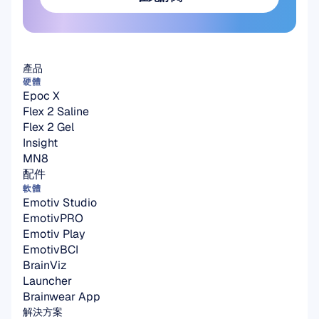
在此訂閱
產品
硬體
Epoc X
Flex 2 Saline
Flex 2 Gel
Insight
MN8
配件
軟體
Emotiv Studio
EmotivPRO
Emotiv Play
EmotivBCI
BrainViz
Launcher
Brainwear App
解決方案