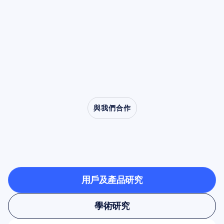
（desynchronization）的特性，使 Mu 節律成
動清理步驟。
為模仿、共情以及從口吃至自閉症等臨床障礙研
究的核心角色。
與我們合作
看看當神經科學走出實
驗室時可能發生的事情
用戶及產品研究
用戶及產品研究
學術研究
學術研究