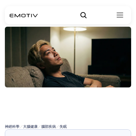
什麼是悖論性失
眠？
神經科學
／
大腦健康
／
腦部疾病
／
失眠