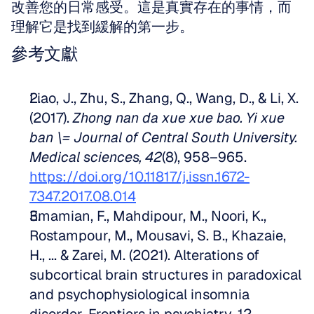
改善您的日常感受。這是真實存在的事情，而
理解它是找到緩解的第一步。
參考文獻
Liao, J., Zhu, S., Zhang, Q., Wang, D., & Li, X. 
(2017). 
Zhong nan da xue xue bao. Yi xue 
ban \= Journal of Central South University. 
Medical sciences, 42
(8), 958–965. 
https://doi.org/10.11817/j.issn.1672-
7347.2017.08.014
Emamian, F., Mahdipour, M., Noori, K., 
Rostampour, M., Mousavi, S. B., Khazaie, 
H., ... & Zarei, M. (2021). Alterations of 
subcortical brain structures in paradoxical 
and psychophysiological insomnia 