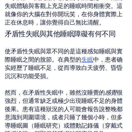
失眠體驗與客觀上充足的睡眠時間相衝突。這
就像你的大腦在對你開玩笑，在你身體實際上
正在休息時，讓你覺得自己無比清醒。
矛盾性失眠與其他睡眠障礙有何不同
使矛盾性失眠與眾不同的是這種感知睡眠與實
際睡眠之間的脫節。在典型的
失眠
中，患者确
实經歷了睡眠不足，從而導致白天疲勞、昏昏
沉沉和功能受損。
然而，在矛盾性失眠中，雖然沒睡覺的
感覺
很
強烈，但通常缺乏或極少出現睡眠不足的身體
後果。患有這種狀況的人可能會報告說整晚都
意識到周圍環境，或者只睡了幾個小時，但多
導睡眠圖（睡眠研究）或體動記錄儀（穿戴式