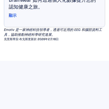
Brainwear 如何透過個人化數據提升您的
認知健康之旅。
顯示
顯示
Emotiv 是一家神經科技領導者，透過可近用的 EEG 和腦部資料工
具，協助推動神經科學研究進展。
克里斯蒂安·布戈斯
更新於 2026年2月18日
定量腦電圖 (qEEG)
腦電圖偽影
數十年來，臨床醫生一直依賴視覺檢查腦電圖
（EEG）波形來診斷癲癇或腦病。然而，對於其
偽影（Artifacts）是由非大腦產生的無用訊號，
脑电波 Mu 節律
他廣泛的神經與精神疾病，人類肉眼很難提取出
它們會扭曲腦電圖（EEG）的視覺判讀，並破壞
在不同的腦電波節律中，有一個節律數十年來一
一致且有意義的模式。
驅動腦機介面或心理狀態監測的演算法分析。
定量腦電圖（qEEG）填補了這一空白，它通過
腦電圖數據
直吸引著神經科學家的注意，因為它似乎處於行
應用信號處理算法，將原始波形轉換為豐富的數
無論您是在解讀用於癲癇標記的原始腦電圖軌
EEG 數據提供了從頭皮測量到的電活動的具時
動、知覺和社交理解的交匯點。
閱讀文章
值特徵，例如特定頻段的功率、相干性測量，以
跡，還是將數據輸入機器學習管線，未被發現的
效性記錄。其價值不僅取決於記錄本身，還取決
Mu 節律是在感覺運動皮層上記錄到的 8-13 Hz
及與常模數據庫進行統計學對比。
偽影都可能偽裝成病理性波形，或引入降低模型
閱讀文章
於仔細的採集、透明的處理、妥善的儲存以及負
振盪，每當我們執行某個動作、觀看他人執行相
性能的變異度。
這份實用的實地指南將帶您了解腦電圖偽影的兩
責的解讀。
閱讀文章
同動作，甚至僅僅是想像執行該動作時，其能量
大類別，解釋如何識別它們獨特的時域特徵，並
都會降低。這種被稱為去同步化
閱讀文章
闡述在進行任何計算處理之前仍然至關重要的手