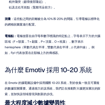
枕外隆突（顱骨後部隆起）、
以及左右耳前點（緊鄰耳朵前方）。
測量
：這些點之間的距離被分為 10% 和 20% 的間隔，引導電極以標準化
的網格狀圖案進行配置。
電極點：
電極放置在由字母和數字標識的特定點上，字母表示下方的大腦
區域（F = 額葉，T = 顳葉，P = 頂葉，O = 枕葉），數字表示 
hemisphere（單數代表左半球，雙數代表右半球，z 代表中線）。例
如，Fp1 代表放置在左額極上方的傳感器。
為什麼 Emotiv 採用 10-20 系統
在 Emotiv 的腦電圖設備中採用國際 10-20 系統，對於收集一致且可重複
的數據至關重要。通過致力於該系統，我們正在推動對大腦更深層次的探
索，並加快該領域發現與創新的步伐。
最大程度減少數據變異性