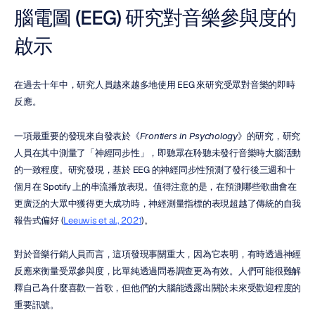
腦電圖 (EEG) 研究對音樂參與度的
啟示
在過去十年中，研究人員越來越多地使用 EEG 來研究受眾對音樂的即時
反應。
一項最重要的發現來自發表於《
Frontiers in Psychology
》的研究，研究
人員在其中測量了「神經同步性」，即聽眾在聆聽未發行音樂時大腦活動
的一致程度。研究發現，基於 EEG 的神經同步性預測了發行後三週和十
個月在 Spotify 上的串流播放表現。值得注意的是，在預測哪些歌曲會在
更廣泛的大眾中獲得更大成功時，神經測量指標的表現超越了傳統的自我
報告式偏好 (
Leeuwis et al., 2021
)。
對於音樂行銷人員而言，這項發現事關重大，因為它表明，有時透過神經
反應來衡量受眾參與度，比單純透過問卷調查更為有效。人們可能很難解
釋自己為什麼喜歡一首歌，但他們的大腦能透露出關於未來受歡迎程度的
重要訊號。