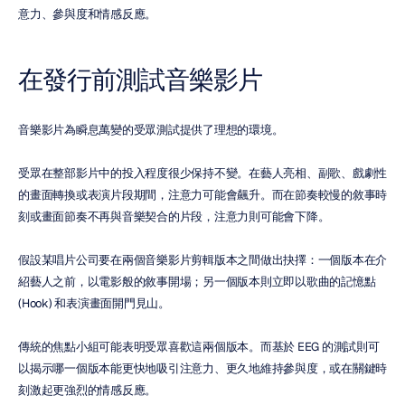
意力、參與度和情感反應。
在發行前測試音樂影片
音樂影片為瞬息萬變的受眾測試提供了理想的環境。
受眾在整部影片中的投入程度很少保持不變。在藝人亮相、副歌、戲劇性
的畫面轉換或表演片段期間，注意力可能會飆升。而在節奏較慢的敘事時
刻或畫面節奏不再與音樂契合的片段，注意力則可能會下降。
假設某唱片公司要在兩個音樂影片剪輯版本之間做出抉擇：一個版本在介
紹藝人之前，以電影般的敘事開場；另一個版本則立即以歌曲的記憶點 
(Hook) 和表演畫面開門見山。
傳統的焦點小組可能表明受眾喜歡這兩個版本。而基於 EEG 的測試則可
以揭示哪一個版本能更快地吸引注意力、更久地維持參與度，或在關鍵時
刻激起更強烈的情感反應。