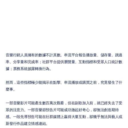
參與度
H.B.
Duran
更新於
2026年6月8日
音樂行銷人員擁有的數據不計其數。串流平台報告播放量、儲存量、跳過
率、分享量和完成率；社群平台提供瀏覽量、互動指標和受眾人口統計數
據；票務系統披露轉換行為。
然而，這些指標極少能揭示在點擊、串流播放或購買之前，究竟發生了什
麼事。
一部音樂影片可能產生數百萬次觀看，但在副歌加入前，就已經失去了受
眾的注意力。一部音樂節預告片可能成功激起好奇心，卻無法創造期待
感。一段先導預告可能在社群媒體上贏得大量互動，卻幾乎無法與藝人或
新發行作品建立情感連結。