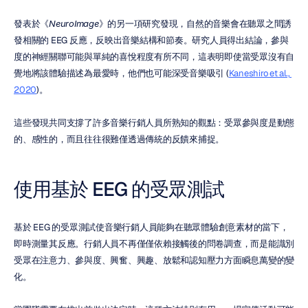
發表於《
NeuroImage
》的另一項研究發現，自然的音樂會在聽眾之間誘
發相關的 EEG 反應，反映出音樂結構和節奏。研究人員得出結論，參與
度的神經關聯可能與單純的喜悅程度有所不同，這表明即使當受眾沒有自
覺地將該體驗描述為最愛時，他們也可能深受音樂吸引 (
Kaneshiro et al., 
2020
)。
這些發現共同支撐了許多音樂行銷人員所熟知的觀點：受眾參與度是動態
的、感性的，而且往往很難僅透過傳統的反饋來捕捉。
使用基於 EEG 的受眾測試
基於 EEG 的受眾測試使音樂行銷人員能夠在聽眾體驗創意素材的當下，
即時測量其反應。行銷人員不再僅僅依賴接觸後的問卷調查，而是能識別
受眾在注意力、參與度、興奮、興趣、放鬆和認知壓力方面瞬息萬變的變
化。