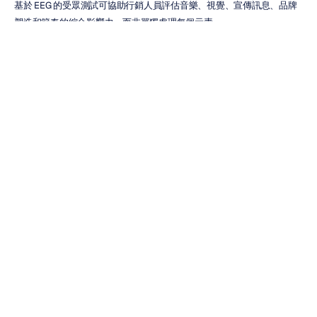
基於 EEG 的受眾測試可協助行銷人員評估音樂、視覺、宣傳訊息、品牌
塑造和節奏的綜合影響力，而非單獨處理每個元素。
使用 EEG 輔助音樂數據分析
串流數據、門票銷售、社群互動和宣傳活動分析依然至關重要。它們揭示
了受眾在接觸之後做了什麼。
而基於 EEG 的研究則增加了另一個維度，幫助行銷人員理解受眾在體驗
內容時的即時反應。
對於要在先導預告剪輯間抉擇、評估音樂影片、測試藝人故事敘述、優化
音樂節宣傳或精煉品牌合作的團隊而言，這能在活動擴大規模前提供寶貴
的指引。
行銷人員不再僅僅依賴偏好調查或內部意見，而是能獲取與注意力、參與
度和情緒反應掛鉤的、可衡量的受眾反應數據。