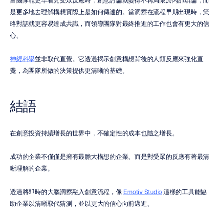
當團隊能更早看見受眾反應時，創意討論就變得不再局限於內部辯論，而
是更多地去理解構想實際上是如何傳達的。當洞察在流程早期出現時，策
略對話就更容易達成共識，而領導團隊對最終推進的工作也會有更大的信
心。
神經科學
並非取代直覺。它透過揭示創意構想背後的人類反應來強化直
覺，為團隊所做的決策提供更清晰的基礎。
結語
在創意投資持續增長的世界中，不確定性的成本也隨之增長。
成功的企業不僅僅是擁有最膽大構想的企業。而是對受眾的反應有著最清
晰理解的企業。
透過將即時的大腦洞察融入創意流程，像 
Emotiv Studio
 這樣的工具能協
助企業以清晰取代猜測，並以更大的信心向前邁進。