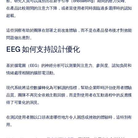
察。研究人員可以識別出在新手引導（onboarding）期間的壓力尖峰、
在產品比較期間的注意力下降，或者當使用者同時面臨過多選擇時的認知
超載。
這些洞察有助於團隊在部署之前改進體驗，而不是在產品發布後才對效能
問題做出應對。
EEG 如何支持設計優化
基於腦電圖（EEG）的神經分析可以測量與注意力、參與度、認知負荷和
情緒處理相關的腦部電活動。
現代系統將這些數據轉化為可解讀的指標，幫助企業即時評估使用者體驗
品質。團隊不再完全依賴主觀回饋，而是對使用者在互動過程中的反應獲
得了可量化的洞見。
在測試使用者難以口頭表達哪些地方令人困惑或挫敗的體驗時，這特別有
用。