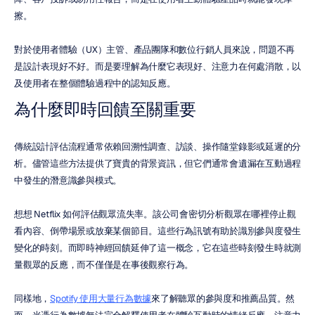
擦。
對於使用者體驗（UX）主管、產品團隊和數位行銷人員來說，問題不再
是設計表現好不好。而是要理解為什麼它表現好、注意力在何處消散，以
及使用者在整個體驗過程中的認知反應。
為什麼即時回饋至關重要
傳統設計評估流程通常依賴回溯性調查、訪談、操作隨堂錄影或延遲的分
析。儘管這些方法提供了寶貴的背景資訊，但它們通常會遺漏在互動過程
中發生的潛意識參與模式。
想想 Netflix 如何評估觀眾流失率。該公司會密切分析觀眾在哪裡停止觀
看內容、倒帶場景或放棄某個節目。這些行為訊號有助於識別參與度發生
變化的時刻。而即時神經回饋延伸了這一概念，它在這些時刻發生時就測
量觀眾的反應，而不僅僅是在事後觀察行為。
同樣地，
Spotify 使用大量行為數據
來了解聽眾的參與度和推薦品質。然