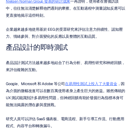
Nielsen Norman Group 發表的研討成果
一再證明，使用者在會後訪談
中，往往無法清楚解釋他們遇到的摩擦。在互動過程中測量認知反應可以
更直接地揭示這些時刻。
企業越來越多地使用基於 EEG 的受眾研究來評估注意力持續性、認知壓
力、情緒參與、對介面變化的反應以及整體的互動品質。
產品設計的即時測試
產品設計測試方法越來越多地結合了行為分析、易用性研究和神經回饋，
來評估複雜的互動。
Google、Microsoft 和 Adobe 等公司
在易用性測試上投入了大量資金
，因
為介面的微幅改進可以在數百萬使用者身上產生巨大的效益。雖然傳統的 
UX 測試能識別許多易用性問題，但神經回饋有助於發掘行為指標本身可
能無法揭露的潛在參與度挑戰。
研究人員可以評估 SaaS 儀表板、電商流程、新手引導工作流、行動應用
程式、內容平台和轉換漏斗。