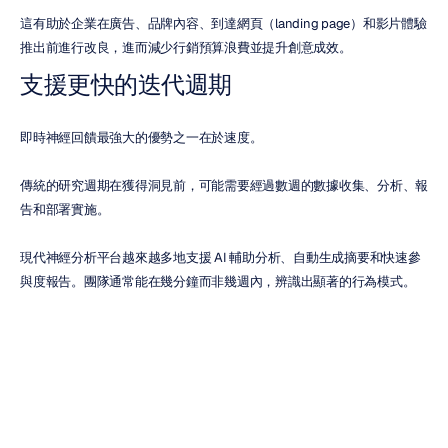
這有助於企業在廣告、品牌內容、到達網頁（landing page）和影片體驗
推出前進行改良，進而減少行銷預算浪費並提升創意成效。
支援更快的迭代週期
即時神經回饋最強大的優勢之一在於速度。
傳統的研究週期在獲得洞見前，可能需要經過數週的數據收集、分析、報
告和部署實施。
現代神經分析平台越來越多地支援 AI 輔助分析、自動生成摘要和快速參
與度報告。團隊通常能在幾分鐘而非幾週內，辨識出顯著的行為模式。
這為產品、UX 和創意團隊創造了更快速的「測試-改進」工作流程機會。
在數位體驗持續演進的環境中，更快的學習週期能創造顯著的競爭優勢。
為什麼神經行銷技術變得越來越重要