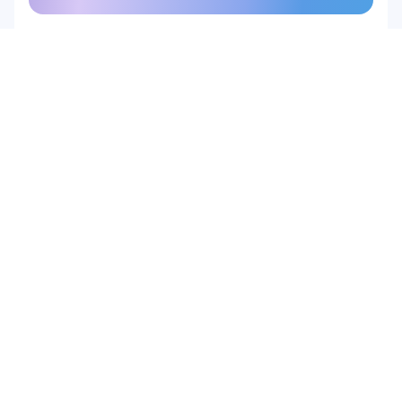
產品
硬體
Epoc X
Flex 2 Saline
Flex 2 Gel
Insight
MN8
配件
軟體
Emotiv Studio
EmotivPRO
Emotiv Play
EmotivBCI
BrainViz
Launcher
Brainwear App
解決方案
學術研究