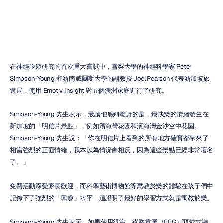
Duc
Tran
更新於
2017年5月25日
在神經旅遊研究的首次重大嘗試中，雪梨大學的神經科學家 Peter 
Simpson-Young 和新南威爾斯大學的副教授 Joel Pearson 代表新加坡旅
遊局，使用 Emotiv Insight 對五個澳洲家庭進行了研究。
Simpson-Young 先生表示，最讓他感到驚訝的是，最快樂的情緒發生在
新加坡的「明信片景點」，例如濱海灣花園和濱海灣金沙空中花園。
Simpson-Young 先生說：「你在明信片上看到的所有地方確實都帶來了
相當強烈的正面情緒，我本以為情況會相反，因為這些景點已經非常著名
了。」
免費活動深受家長歡迎，而科學藝術博物館等寓教於樂的體驗在孩子們中
記錄下了強烈的「興趣」水平，這證明了最好的學習方式就是寓教於樂。
Simpson-Young 先生表示，如果使用得當，從腦電圖（EEG）頭戴式裝