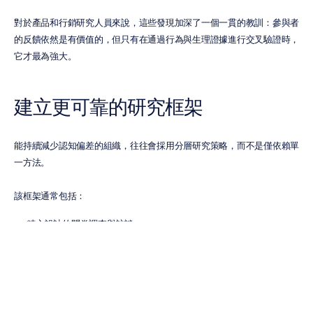
對於產品和行銷研究人員來說，這些發現加深了一個一貫的教訓：參與者
的反饋依然是有價值的，但只有在通過行為與生理證據進行交叉驗證時，
它才最為強大。
建立更可靠的研究框架
能持續減少認知偏差的組織，往往會採用分層研究策略，而不是僅依賴單
一方法。
該框架通常包括：
精心設計的問卷調查與訪談。
行為分析與成效指標。
定性觀察。
實驗性測試方法。
在合適的情況下，使用受到神經科學啟發的測量方法。