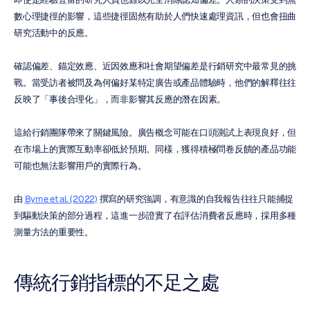
數心理捷徑的影響，這些捷徑固然有助於人們快速處理資訊，但也會扭曲
研究活動中的反應。
確認偏差、錨定效應、近因效應和社會期望偏差是行銷研究中最常見的挑
戰。當受訪者被問及為何偏好某特定廣告或產品體驗時，他們的解釋往往
反映了「事後合理化」，而非影響其反應的潛在因素。
這給行銷團隊帶來了關鍵風險。廣告概念可能在口頭測試上表現良好，但
在市場上的實際互動率卻低於預期。同樣，獲得積極問卷反饋的產品功能
可能也無法影響用戶的實際行為。
由 
Byrne et al. (2022)
 撰寫的研究強調，有意識的自我報告往往只能捕捉
到驅動決策的部分過程，這進一步證實了在評估消費者反應時，採用多種
測量方法的重要性。
傳統行銷指標的不足之處