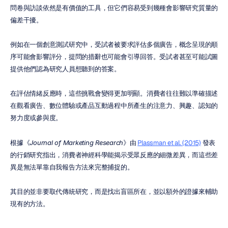
問卷與訪談依然是有價值的工具，但它們容易受到幾種會影響研究質量的
偏差干擾。
例如在一個創意測試研究中，受試者被要求評估多個廣告，概念呈現的順
序可能會影響評分，提問的措辭也可能會引導回答。受試者甚至可能試圖
提供他們認為研究人員想聽到的答案。
在評估情緒反應時，這些挑戰會變得更加明顯。消費者往往難以準確描述
在觀看廣告、數位體驗或產品互動過程中所產生的注意力、興趣、認知的
努力度或參與度。
根據《
Journal of Marketing Research
》由 
Plassman et al. (2015)
 發表
的行銷研究指出，消費者神經科學能揭示受眾反應的細微差異，而這些差
異是無法單靠自我報告方法來完整捕捉的。
其目的並非要取代傳統研究，而是找出盲區所在，並以額外的證據來輔助
現有的方法。