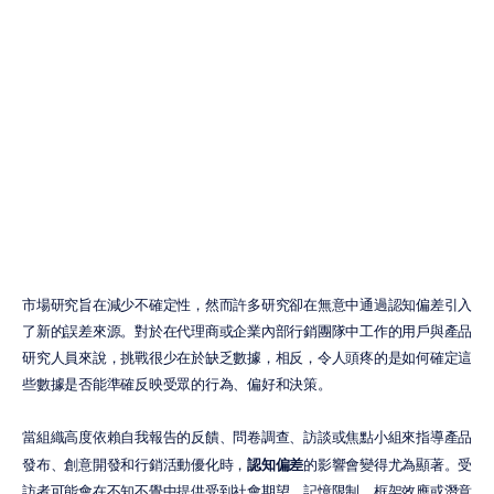
銷研究中的認知
偏差
H.B.
Duran
更新於
2026年6月10日
市場研究旨在減少不確定性，然而許多研究卻在無意中通過認知偏差引入
了新的誤差來源。對於在代理商或企業內部行銷團隊中工作的用戶與產品
研究人員來說，挑戰很少在於缺乏數據，相反，令人頭疼的是如何確定這
些數據是否能準確反映受眾的行為、偏好和決策。
當組織高度依賴自我報告的反饋、問卷調查、訪談或焦點小組來指導產品
發布、創意開發和行銷活動優化時，
認知偏差
的影響會變得尤為顯著。受
訪者可能會在不知不覺中提供受到社會期望、記憶限制、框架效應或潛意