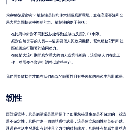
您的敏捷度如何？
 敏捷性是指您使大腦適應新環境，並在高度專注和全
局大局之間快速轉換的能力。敏捷性的例子包括：
在比賽中針對不同狀況快速移動並做出反應的 F1 車隊。
應對自然災害的人員——這需要個人與政府機構、緊急服務部門和社
區組織進行顯著的協同努力。
在疫情大流行期間應對重大的個人或業務挑戰，這需要人們在家工
作，並需要企業進行調整以維持生存。
我們需要敏捷性才能在我們面臨的顛覆性且有些未知的未來中茁壯成長。
韌性
面對逆境時，您是崩潰還是重新振作？如果您接受生命是不確定的，並透
過不確定性，您將作為一個個體獲得成長，這是建立您韌性的良好起點。
透過在生活中發展出有韌性且全方位的積極態度，您將擁有情感力量並適