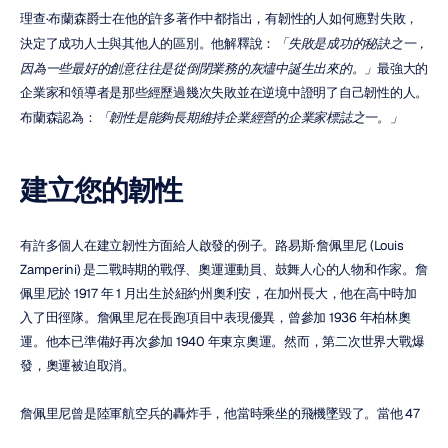
理查·布蘭森爵士在他的許多著作中都指出，有韌性的人如何應對失敗，
決定了成功人士與其他人的區別。他解釋說：
「失敗是成功的秘訣之一，
因為一些最好的創意往往是從倒閉業務的灰燼中誕生出來的。」
最強大的
企業家和領導者是那些經歷過幾次失敗並在逆境中證明了自己韌性的人。
布蘭森認為：
「韌性是能夠長期維持企業經營的企業家標誌之一。」
建立您的韌性
有許多個人在建立韌性方面給人啟發的例子。路易斯·詹佩里尼 (Louis 
Zamperini) 是二戰時期的戰俘、奧運運動員、鼓舞人心的人物和作家。詹
佩里尼於 1917 年 1 月出生於紐約州奧利安，在加州長大，他在高中時加
入了田徑隊。詹佩里尼在長跑項目中表現優異，曾參加 1936 年柏林奧
運。他本已準備好再次參加 1940 年東京奧運。然而，第二次世界大戰爆
發，奧運被迫取消。
詹佩里尼曾是陸軍航空兵的轟炸手，他當時乘坐的飛機墜毀了。當他 47 
天后抵達日本海岸時，他被俘虜為戰俘並被折磨了兩年。釋放後，詹佩里