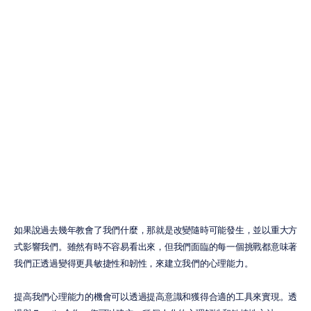
如何提升心智敏
捷度、韌性與容
量
梅胡爾·納亞克
更新於
2023年6月29日
如果說過去幾年教會了我們什麼，那就是改變隨時可能發生，並以重大方
式影響我們。雖然有時不容易看出來，但我們面臨的每一個挑戰都意味著
我們正透過變得更具敏捷性和韌性，來建立我們的心理能力。
提高我們心理能力的機會可以透過提高意識和獲得合適的工具來實現。透