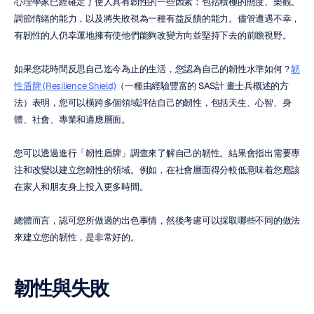
心理學家已經確定了使人具有韌性的一些因素：包括積極的態度、樂觀、
調節情緒的能力，以及將失敗視為一種有益反饋的能力。儘管遭遇不幸，
有韌性的人仍幸運地擁有使他們能夠改變方向並堅持下去的前瞻視野。
如果您花時間反思自己迄今為止的生活，您認為自己的韌性水準如何？
韌
性盾牌 (Resilience Shield)
（一種由經驗豐富的 SAS計 畫士兵概述的方
法）表明，您可以橫跨多個領域評估自己的韌性，包括天生、心智、身
體、社會、專業和適應層面。
您可以透過進行「韌性盾牌」調查來了解自己的韌性。結果會指出需要專
注和改變以建立您韌性的領域。例如，在社會層面得分較低意味着您應該
在家人和朋友身上投入更多時間。
總體而言，認可您所做過的出色事情，然後考慮可以採取哪些不同的做法
來建立您的韌性，是非常好的。
韌性與失敗