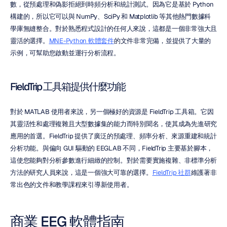
數，從預處理和偽影拒絕到時頻分析和統計測試。因為它是基於 Python 
構建的，所以它可以與 NumPy、SciPy 和 Matplotlib 等其他熱門數據科
學庫無縫整合。對於熟悉程式設計的任何人來說，這都是一個非常強大且
靈活的選擇。
MNE-Python 軟體套件
的文件非常完備，並提供了大量的
示例，可幫助您啟動並運行分析流程。
FieldTrip 工具箱提供什麼功能
對於 MATLAB 使用者來說，另一個極好的資源是 FieldTrip 工具箱。它因
其靈活性和處理複雜且大型數據集的能力而特別聞名，使其成為先進研究
應用的首選。FieldTrip 提供了廣泛的預處理、頻率分析、來源重建和統計
分析功能。與偏向 GUI 驅動的 EEGLAB 不同，FieldTrip 主要基於腳本，
這使您能夠對分析參數進行細緻的控制。對於需要實施複雜、非標準分析
方法的研究人員來說，這是一個強大可靠的選擇。
FieldTrip 社群
維護著非
常出色的文件和教學課程來引導新使用者。
商業 EEG 軟體指南