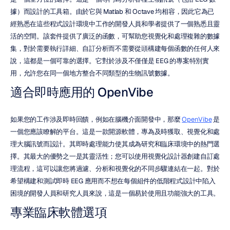
據）而設計的工具箱。由於它與 Matlab 和 Octave 均相容，因此它為已
經熟悉在這些程式設計環境中工作的開發人員和學者提供了一個熟悉且靈
活的空間。該套件提供了廣泛的函數，可幫助您視覺化和處理複雜的數據
集，對於需要執行詳細、自訂分析而不需要從頭構建每個函數的任何人來
說，這都是一個可靠的選擇。它對於涉及不僅僅是 EEG 的專案特別實
用，允許您在同一個地方整合不同類型的生物訊號數據。
適合即時應用的 OpenVibe
如果您的工作涉及即時回饋，例如在腦機介面開發中，那麼 
OpenVibe
 是
一個您應該瞭解的平台。這是一款開源軟體，專為及時獲取、視覺化和處
理大腦訊號而設計。其即時處理能力使其成為研究和臨床環境中的熱門選
擇。其最大的優勢之一是其靈活性；您可以使用視覺化設計器創建自訂處
理流程，這可以讓您將過濾、分析和視覺化的不同步驟連結在一起。對於
希望構建和測試即時 EEG 應用而不想在每個組件的低階程式設計中陷入
困境的開發人員和研究人員來說，這是一個易於使用且功能強大的工具。
專業臨床軟體選項