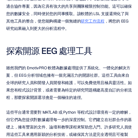
適合協作專案，因為它具有強大的共享與團隊權限控制功能。這可以確保
您的數據安全，同時便於您的同事獲取。該軟體的 LSL 支援還簡化了與
其他工具的整合，使您能夠構建一個無縫的
研究工作流程
，將您的 EEG 
研究結果融入到更大的分析流程中。
探索開源 EEG 處理工具
雖然我們的 EmotivPRO 軟體為數據處理提供了系統化、一體化的解決方
案，但 EEG 分析領域也擁有一個充滿活力的開源社群。這些工具由來自
全球的研究人員和開發人員開發和維護，可以免費使用且極具靈活性。如
果您有程式設計背景，或者需要為特定的研究問題構建高度自訂的分析流
程，那麼探索開源選項會是一個極佳的途徑。
這些平台通常需要對 MATLAB 或 Python 等程式設計環境有一定的瞭解，
但它們為您提供對數據處理每一步的深度控制。它們建立在社群合作的基
礎上，擁有豐富的文件、論壇和教學課程來幫助您入門。許多研究人員使
用這些工具來應用新穎的分析技術，或確保其方法是完全透明且可複製