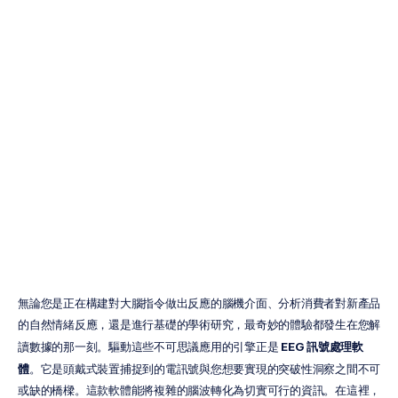
EEG
信號處理軟件：
完整指南
Emotiv
更新於
2026年3月4日
無論您是正在構建對大腦指令做出反應的腦機介面、分析消費者對新產品
的自然情緒反應，還是進行基礎的學術研究，最奇妙的體驗都發生在您解
讀數據的那一刻。驅動這些不可思議應用的引擎正是 
EEG 訊號處理軟
體
。它是頭戴式裝置捕捉到的電訊號與您想要實現的突破性洞察之間不可
或缺的橋樑。這款軟體能將複雜的腦波轉化為切實可行的資訊。在這裡，