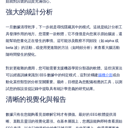
始就對訊號的品質充滿信心。
強大的統計分析
一旦數據清理乾淨，下一步就是尋找隱藏其中的模式。這就是統計分析工
具發揮作用的地方。您需要一款軟體，它不僅僅是向您展示原始腦波，還
能幫助您量化正在發生的事情。這可能涉及觀察不同頻段（如 alpha 或 
beta 波）的活動，或使用更進階的方法（如時頻分析）來查看大腦活動
隨時間發生的變化。
對於更複雜的應用，您可能需要支援機器學習分類器的軟體。這些演算法
可以經過訓練來識別 EEG 數據中的特定模式，這對於構建
腦機介面
或自
動化某些類型的分析至關重要。最終，目標是為您配備相應的工具，以測
試您的假設並從記錄中提取具有統計學意義的研究結果。
清晰的視覺化與報告
數據只有在您能夠看見並瞭解它時才有價值。最好的 EEG 軟體提供清
晰、直觀且靈活的視覺化選項。在基本層面上，您應該能夠即時查看原始 