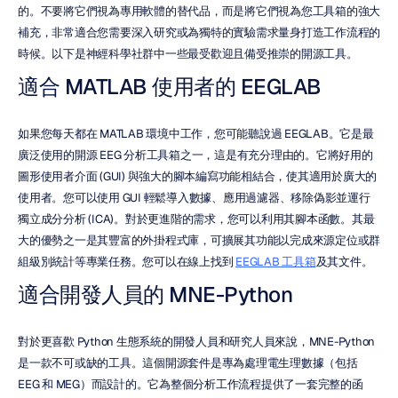
的。不要將它們視為專用軟體的替代品，而是將它們視為您工具箱的強大
補充，非常適合您需要深入研究或為獨特的實驗需求量身打造工作流程的
時候。以下是神經科學社群中一些最受歡迎且備受推崇的開源工具。
適合 MATLAB 使用者的 EEGLAB
如果您每天都在 MATLAB 環境中工作，您可能聽說過 EEGLAB。它是最
廣泛使用的開源 EEG 分析工具箱之一，這是有充分理由的。它將好用的
圖形使用者介面 (GUI) 與強大的腳本編寫功能相結合，使其適用於廣大的
使用者。您可以使用 GUI 輕鬆導入數據、應用過濾器、移除偽影並運行
獨立成分分析 (ICA)。對於更進階的需求，您可以利用其腳本函數。其最
大的優勢之一是其豐富的外掛程式庫，可擴展其功能以完成來源定位或群
組級別統計等專業任務。您可以在線上找到 
EEGLAB 工具箱
及其文件。
適合開發人員的 MNE-Python
對於更喜歡 Python 生態系統的開發人員和研究人員來說，MNE-Python 
是一款不可或缺的工具。這個開源套件是專為處理電生理數據（包括 
EEG 和 MEG）而設計的。它為整個分析工作流程提供了一套完整的函