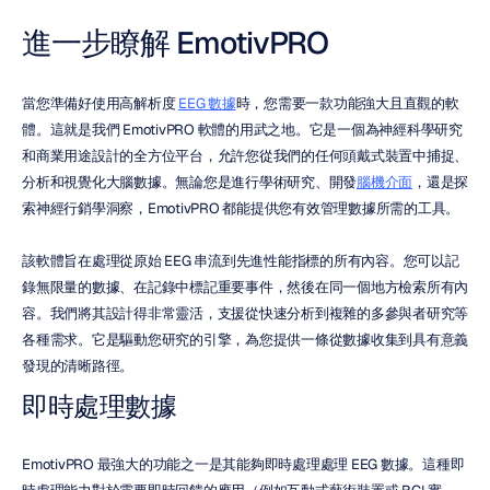
進一步瞭解 EmotivPRO
當您準備好使用高解析度 
EEG 數據
時，您需要一款功能強大且直觀的軟
體。這就是我們 EmotivPRO 軟體的用武之地。它是一個為神經科學研究
和商業用途設計的全方位平台，允許您從我們的任何頭戴式裝置中捕捉、
分析和視覺化大腦數據。無論您是進行學術研究、開發
腦機介面
，還是探
索神經行銷學洞察，EmotivPRO 都能提供您有效管理數據所需的工具。
該軟體旨在處理從原始 EEG 串流到先進性能指標的所有內容。您可以記
錄無限量的數據、在記錄中標記重要事件，然後在同一個地方檢索所有內
容。我們將其設計得非常靈活，支援從快速分析到複雜的多參與者研究等
各種需求。它是驅動您研究的引擎，為您提供一條從數據收集到具有意義
發現的清晰路徑。
即時處理數據
EmotivPRO 最強大的功能之一是其能夠即時處理處理 EEG 數據。這種即