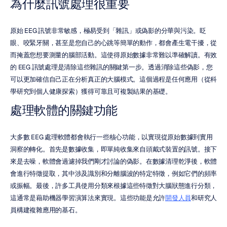
為什麼訊號處理很重要
原始 EEG 訊號非常敏感，極易受到「雜訊」或偽影的分華與污染。眨
眼、咬緊牙關，甚至是您自己的心跳等簡單的動作，都會產生電干擾，從
而掩蓋您想要測量的腦部活動。這使得原始數據非常難以準確解讀。有效
的 EEG 訊號處理是清除這些雜訊的關鍵第一步。透過消除這些偽影，您
可以更加確信自己正在分析真正的大腦模式。這個過程是任何應用（從科
學研究到個人健康探索）獲得可靠且可複製結果的基礎。
處理軟體的關鍵功能
大多數 EEG 處理軟體都會執行一些核心功能，以實現從原始數據到實用
洞察的轉化。首先是數據收集，即單純收集來自頭戴式裝置的訊號。接下
來是去噪，軟體會過濾掉我們剛才討論的偽影。在數據清理乾淨後，軟體
會進行特徵提取，其中涉及識別和分離腦波的特定特徵，例如它們的頻率
或振幅。最後，許多工具使用分類來根據這些特徵對大腦狀態進行分類，
這通常是藉助機器學習演算法來實現。這些功能是允許
開發人員
和研究人
員構建複雜應用的基石。