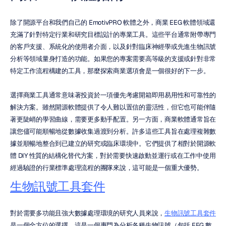
除了開源平台和我們自己的 EmotivPRO 軟體之外，商業 EEG 軟體領域還
充滿了針對特定行業和研究目標設計的專業工具。這些平台通常附帶專門
的客戶支援、系統化的使用者介面，以及針對臨床神經學或先進生物訊號
分析等領域量身打造的功能。如果您的專案需要高等級的支援或針對非常
特定工作流程構建的工具，那麼探索商業選項會是一個很好的下一步。
選擇商業工具通常意味著投資於一項優先考慮開箱即用易用性和可靠性的
解決方案。雖然開源軟體提供了令人難以置信的靈活性，但它也可能伴隨
著更陡峭的學習曲線，需要更多動手配置。另一方面，商業軟體通常旨在
讓您儘可能順暢地從數據收集過渡到分析。許多這些工具旨在處理複雜數
據並順暢地整合到已建立的研究或臨床環境中。它們提供了相對於開源軟
體 DIY 性質的結構化替代方案，對於需要快速啟動並運行或在工作中使用
經過驗證的行業標準處理流程的團隊來說，這可能是一個重大優勢。
生物訊號工具套件
對於需要多功能且強大數據處理環境的研究人員來說，
生物訊號工具套件
是一個全方位的選擇。這是一個專門為分析各種生物訊號（包括 EEG 數