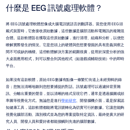
什麼是 EEG 訊號處理軟體？
將 EEG 訊號處理軟體想像成大腦電訊號語言的翻譯器。當您使用 EEG 頭
戴式裝置時，它會接收原始數據，這些數據是腦部活動和電雜訊的複雜混
合體。這款軟體旨在獲取這些原始數據，進行清理、組織和分析，以便您
瞭解實際發生的情況。它是您頭上的硬體與您想要發掘的具有意義洞察之
間不可或缺的橋樑。這些軟體解決方案的範圍很廣，從用於深度分析的強
大桌面應用程式，到可以整合到其他程式（如遊戲或輔助技術）中的即時
平台。
如果沒有這款軟體，原始 EEG 數據有點像一條繁忙街道上未經剪輯的錄
音；您無法清晰地聽到您想要捕捉的對話。訊號處理可以過濾掉背景雜
訊、分離出重要的聲音，並以清晰的格式呈現它們，通常是透過腦圖或頻
率圖等視覺化方式。無論您是進行
學術研究
、開發腦機介面，還是探索認
知健康工具，這款軟體都能將電訊號轉化為切實可行的數據。它讓您能夠
視覺化腦部活動、識別模式並為您的專案提取特定資訊，最終使廣大的研
究人員、開發人員和愛好者都能接觸到先進的腦部數據。