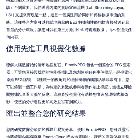
時處理能力對於需要即時回饋的應用（例如互動式藝術裝置或 BCI 實
驗）至關重要。我們透過內建的實驗室串流層 (Lab Streaming Layer, 
LSL) 支援來實現這一點，這是一個廣泛用於同步和傳輸數據串流的系
統。這種整合方案可以輕鬆地將您的 EEG 數據和性能指標直接發送到您
首選的分析環境，讓您可以在第三方應用中即時處理數據，而不會遺失任
何內容。
使用先進工具視覺化數據
瞭解大腦數據始於清晰地看見它。EmotivPRO 包含一個整合的 EEG 查看
器，可讓您直接與我們的性能指標以及您創建的任何事件標記一起視覺化
原始 EEG 訊號。這種統一的視角對於理解複雜的腦部活動非常有用。您
可以錄製一個工作期，為特定的刺激或參與者動作加上標記，然後立即檢
閱數據以查看大腦的反應。這種直接視覺化有助於您快速發現模式和偽
影，使您的分析過程更加高效且富有洞察力。
匯出並整合您的研究結果
您的研究數據必須便於獲取且易於分享。使用 EmotivPRO，您可以靈活
地將錄製內容儲存至 Emotiv Cloud 或本地電腦中。我們的雲端儲存非常