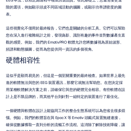
EEG 串流，以在記錄過程中檢查訊號品質。在此基礎上，您還需要更進
階的選項，例如顯示頭皮不同區域活動的腦圖，或顯示功率譜密度的圖
表。
這些視覺化不僅用於最終報告，它們也是關鍵的分析工具。它們可以幫助
您在深入進行複雜統計之前，發現偽影、識別有趣的事件並對數據產生直
觀的感受。例如，我們的 EmotivPRO 軟體允許您將數據視為原始波形、
頻譜和動態腦圖，從而為您提供同一資訊的多個視角。
硬體相容性
這似乎是顯而易見的，但這是一個至關重要的最終檢查。如果世界上最先
進的軟體無法與您的 EEG 裝置通訊，那麼它就無法幫助您。在您決定採
用某種軟體解決方案之前，請確保它與您的硬體完全相容。有些軟體在設
計上是不限品牌的，而其他平台則針對一組特定的裝置進行了最佳化。
一個硬體與軟體在設計上能協同工作的整合生態系統可以為您省去很多煩
惱。例如，我們的軟體旨在與 Epoc X 等 Emotiv 頭戴式裝置無縫連接，
確保從數據獲取一直到分析的流暢工作流程。這消除了解除技術障礙，讓