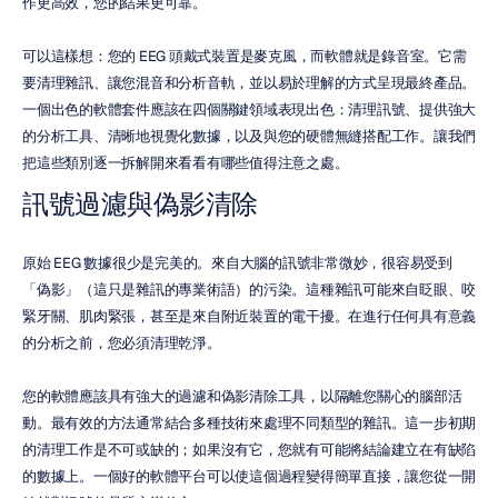
作更高效，您的結果更可靠。
可以這樣想：您的 EEG 頭戴式裝置是麥克風，而軟體就是錄音室。它需
要清理雜訊、讓您混音和分析音軌，並以易於理解的方式呈現最終產品。
一個出色的軟體套件應該在四個關鍵領域表現出色：清理訊號、提供強大
的分析工具、清晰地視覺化數據，以及與您的硬體無縫搭配工作。讓我們
把這些類別逐一拆解開來看看有哪些值得注意之處。
訊號過濾與偽影清除
原始 EEG 數據很少是完美的。來自大腦的訊號非常微妙，很容易受到
「偽影」（這只是雜訊的專業術語）的污染。這種雜訊可能來自眨眼、咬
緊牙關、肌肉緊張，甚至是來自附近裝置的電干擾。在進行任何具有意義
的分析之前，您必須清理乾淨。
您的軟體應該具有強大的過濾和偽影清除工具，以隔離您關心的腦部活
動。最有效的方法通常結合多種技術來處理不同類型的雜訊。這一步初期
的清理工作是不可或缺的；如果沒有它，您就有可能將結論建立在有缺陷
的數據上。一個好的軟體平台可以使這個過程變得簡單直接，讓您從一開