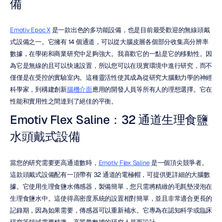
備
Emotiv Epoc X
 是一款出色的多功能設備，也是目前最受歡迎的無線頭戴
式設備之一。它擁有 14 個通道，可以從大腦皮層各個部分收集高分辨率
數據，在學術和商業研究中足夠強大。我喜歡它的一點是它的移動性。因
為它是無線的且可以快速設置，所以您可以在現實環境中進行研究，而不
僅僅是在受控的實驗室內。這種靈活性使其成為從研究大腦動力學的神經
科學家，到構建創新
腦機介面
應用的開發人員等所有人的理想選擇。它在
性能和實用性之間達到了絕佳的平衡。
Emotiv Flex Saline：32 通道生理食鹽
水頭戴式設備
當您的研究需要更高通道數時，
Emotiv Flex Saline
 是一個頂尖競爭者。
這款頭戴式設備配有一頂帶有 32 通道的電極帽，可提供更詳細的大腦數
據。它使用生理食鹽水傳感器，製備簡單，您只需將精緻的毛氈墊浸泡在
生理食鹽水中。這使得高密度系統的設置相對簡單，並且非常適合更長的
記錄期，因為如果需要，傳感器可以重新補水。它專為在認知科学或臨床