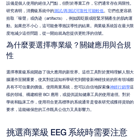
設備是個人使用的絕佳入門點，但對於專業工作，它們通常存在局限性。
研究表明，消費級系統中的
測試/再測試可靠性可能較低
。它們也更容易
拾取「噪聲」或伪迹（artifacts），例如因眨眼或咬緊牙關產生的肌肉運
動。如果您不小心，這可能會導致誤導性的結果。商業級系統旨在最大限
度地減少這些問題，從一開始就為您提供更乾淨的信號。
為什麼要選擇專業級？關鍵應用與合規
性
選擇專業級系統開啟了強大應用的新世界。這些工具對於實時理解人類大
腦運作至關重要，使其對從認知科學研究到開發新神經技術的所有領域都
具有不可估量的價值。使用商業系統，您可以自信地探索像
神經行銷學
這
樣的領域、構建精密 BCI 應用，或提供認知健康工具的使用途徑。對於
學術和臨床工作，使用符合更高標準的系統通常是發表研究或獲得資助的
要求，這能確保您的工作既具公信力又具影響力。
挑選商業級 EEG 系統時需要注意