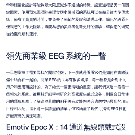
帶和輕量化設計等能夠最大限度減少不適感的特徵。設置過程是另一個關
鍵因素。使用预先濕潤的生理食鹽水傳感器的系統可以在幾分鐘內準備就
緒，節省了寶貴的時間，並免去了凌亂的凝膠和清理工作。簡化的設置不
僅讓您的工作更輕鬆，還能為您的參與者創造更好的體驗，確保您的研究
從始至終順利運行。
領先商業級 EEG 系統的一瞥
一旦您掌握了需要尋找的關鍵特徵，下一步就是看看它們是如何在實際設
備中結合在一起的。商業 EEG 的世界有很多選擇，每一種都是針對不同
用戶和應用而設計的。為了給您一個更清晰的畫面，讓我們來逐一看看一
些領先的系統。從用於詳細學術研究的高密度头戴式设备，到適合日常使
用的隱形耳塞，了解這些具體的例子將有助於您將合適的技術與您的項目
目標相匹配。這不是一個詳盡的清單，但它涵蓋了現代可攜式 EEG 技術
所能實現的廣泛範圍。
Emotiv Epoc X：14 通道無線頭戴式設