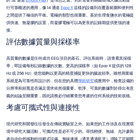
的 32 通道 
Emotiv Flex
）是理想之選。對於需要對關鍵區域大腦活動進
行可靠概述的應用，像 14 通道 
Epoc X
 這樣的設備則在覆蓋範圍和便利性
之間提供了極佳的平衡。電極的類型也很重要。基於生理食鹽水的電極提
供快速、無凝膠的設置，而凝膠電極可以為更長的記錄期提供更強的連
接。
評估數據質量與採樣率
高質量的數據是任何成功 EEG 項目的基石。評估系統時，請查看其採樣
率，即設備每秒記錄數據的次數。更高的採樣率（如 Epoc X 提供的 128 
Hz 或 256 Hz）使您能夠以更高的精度捕捉更快的腦波頻率。雖然商業級
系統是為可靠性而設計的，但在您的具體
學術研究
或應用中，檢查設備的
分辨率和頻寬是否滿足需求依然很重要。乾淨、可靠的數據對於得出有意
義的結論至關重要，因此請務必仔細審查您考慮的任何系統的技術規格。
考慮可攜式性與連接性
現代研究和開發往往發生在傳統實驗室之外。如果您的工作涉及在現實環
境中研究大腦活動，可攜式性是必不可少的。尋找輕便、無線、允許參與
者自由自然移動的頭戴式設備。無線連接（通常通過藍牙）消除了可能限