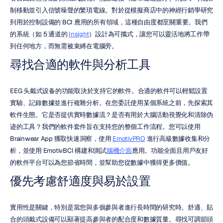
制移動並引入信號噪聲的繁瑣電線。對於從模擬商店中的神經行銷學研究
到用於控制設備的 BCI 應用的所有領域，這種自由度都至關重要。我們
的系統（如 5 通道的 
Insight
）設計為可攜式，讓您可以靈活地將工作帶
到任何地方，而無需被束縛在電腦旁。
尋找合適的軟件與分析工具
EEG 头戴式设备的功能取決於支持它的軟件。合適的軟件可以輕鬆設置
實驗、記錄數據並進行複雜分析。在您委託使用某個系統之前，先探索其
軟件生態。它是否提供實時數據流？是否有用於大腦活動視覺化和清除伪
迹的工具？我們的軟件套件旨在支持您的整個工作流程。您可以使用 
Brainwear App 獲取快速洞察，使用 
EmotivPRO
 進行高級數據收集和分
析，並使用 EmotivBCI 構建和測試
腦機介面
應用。功能全面且用戶友好
的軟件平台可以為您節省時間，並幫助您從數據中獲得更多價值。
優先考慮舒適度與易於設置
實用性是關鍵，特別是當您與多個參與者進行長時間的研究時。舒適、貼
合的頭戴式設備可以顯著提高參與者的配合度和數據質量。尋找可調節頭