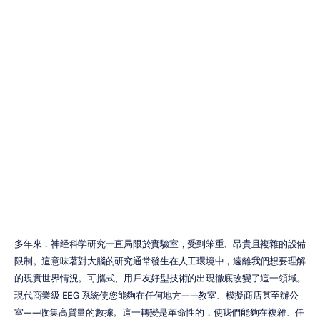
專業商用級腦電
圖
(EEG)
系統基本指南
Emotiv
更新於
2025年12月19日
多年來，神经科学研究一直局限於實驗室，受到笨重、昂貴且複雜的設備
限制。這意味著對大腦的研究通常發生在人工環境中，遠離我們想要理解
的現實世界情況。可攜式、用戶友好型技術的出現徹底改變了這一領域。
現代商業級 EEG 系統使您能夠在任何地方——教室、模擬商店甚至辦公
室——收集高質量的數據。這一轉變是革命性的，使我們能夠在複雜、任