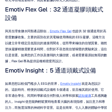
研究等領域需要精準、高質量數據的研究人員而設計。
Emotiv Flex Gel：32 通道凝膠頭戴式
設備
與其生理食鹽水同類產品類似，
Emotiv Flex Gel
 也提供 32 個通道用於高
密度數據收集。主要的區別在於其電極使用傳統的 EEG 凝膠。這種方法
以建立非常穩定且低阻抗的連接而聞名，從而帶來極佳的信號質量。雖然
塗抹凝膠稍微需要更多時間，但對於不容忽視信號噪聲的實驗來說，這往
往是首選。如果您的工作涉及微弱的大腦信號，或者需要最原始無瑕的數
據，Flex Gel 專為提供這種精密度而設計。
Emotiv Insight：5 通道頭戴式設備
如果您想以較低門檻步入 EEG 的世界，
Emotiv Insight
 就是為您設計
的。這款時尚、輕便的頭戴式設備有 5 個通道，並且極其易於使用。它
非常適合學生、民間科學家或任何對個人科學和探索
認知健康
工具感興趣
的人。Insight 使您能夠輕鬆實時地查看大腦的表現指標，如注意力和專
注力，而無需深厚的神經科学背景。這是在簡單、引人入勝的體驗中學習 