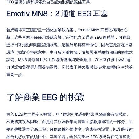
EEG 基礎知識和探索您自己認知狀態的絕佳工具。
Emotiv MN8：2 通道 EEG 耳塞
若想獲得真正隱密且一體化的解決方案，Emotiv MN8 耳塞堪稱獨出心
裁。這些耳塞不僅僅用於聽音樂；它們包含 2 通道 EEG 傳感器，可在您
進行日常活動時測量認知狀態。這種外形具有革命性，因為它允許在日常
環境（如辦公室或家中）中收集大腦數據，而無需用戶佩戴傳統的頭戴式
設備。MN8 特別適用於工作場所健康與安全應用，在日常任務中為注意
力與認知負荷等方面提供洞察。它代表了將大腦感知技術無縫融入生活的
重要一步。
了解商業 EEG 的挑戰
踏入 EEG 的世界令人興奮，但了解您可能遇到的常見障礙會有所幫助。
不要將其視為阻礙，而是將其視為收集高質量大腦數據過程的一部分。主
要的挑戰通常分為三類：確保數據的整潔度、適應技術設置，以及將技術
融合到您現有的項目中。幸運的是，現代商業級 EEG 系統旨在使這些挑