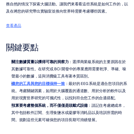
務自然的情況下探索大腦活動。讓我們來看看這些系統是如何工作的，以
及在將您的研究帶出實驗室並推向世界時需要考慮哪些因素。
查看產品
關鍵要點
關注數據質量以獲得可靠的洞察力
：選擇商業級系統的主要原因在於
其數據可靠性。在研究或 BCI 開發中的專業應用需要乾淨、準確、噪
聲最小的數據，這與消費級工具有著本質區別。
讓您的工具與您的目標保持一致
：最好的 EEG 系統是適合您項目的系
統。考慮關鍵因素，如用於大腦覆蓋的通道數、用於分析的軟件以及
用於現實世界研究的可攜式性，以找到符合您工作的合適搭配。
預算要考慮整個系統，而不僅僅是頭戴式設備
：請記住考慮總成本，
其中包括軟件訂閱、生理食鹽水或凝膠等消耗品以及培訓所需的時
間。規劃這些元素可確保您的項目長期可持續發展。