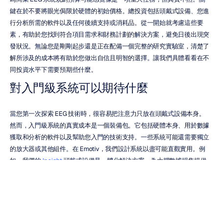
鍵在於不要將眼光侷限於硬體的初始價格。總投資包括頭戴式設備、您進
行分析所需的軟件以及任何後續支持或消耗品。從一開始就考慮這些要
素，有助於您找到符合項目需求和財務計劃的解決方案，避免日後出現突
發狀況。無論您是剛剛起步還是正在配備一個完整的研究實驗室，清楚了
解所涉及的成本將有助於您做出自信且明智的選擇。讓我們具體看看在不
同投資水平下需要預期些什麼。
對入門級系統可以期待什麼
當您第一次探索 EEG 技術時，很容易把注意力只放在頭戴式設備本身。
然而，入門級系統的真實成本是一個裝備包。它包括硬體本身、用於數據
獲取和分析的軟件以及幫助您入門的技術支持。一些系統可能還需要獨立
的放大器或其他組件。在 Emotiv，我們設計系統以盡可能直觀實用。例
如，我們的 
Insight
 頭戴式設備是一體化解決方案，為大腦數據採集提供
了一個完整的入門方案，使其更容易編列預算並讓您的項目順利啟動。
為研究級設備規劃預算
對於學術和專業研究人員，確保設備的資金來源始終是第一要務。高質