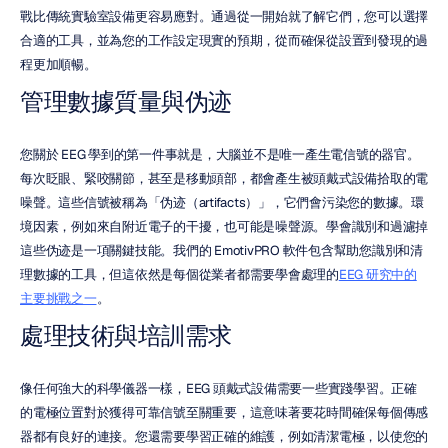
戰比傳統實驗室設備更容易應對。通過從一開始就了解它們，您可以選擇
合適的工具，並為您的工作設定現實的預期，從而確保從設置到發現的過
程更加順暢。
管理數據質量與伪迹
您關於 EEG 學到的第一件事就是，大腦並不是唯一產生電信號的器官。
每次眨眼、緊咬關節，甚至是移動頭部，都會產生被頭戴式設備拾取的電
噪聲。這些信號被稱為「伪迹（artifacts）」，它們會污染您的數據。環
境因素，例如來自附近電子的干擾，也可能是噪聲源。學會識別和過濾掉
這些伪迹是一項關鍵技能。我們的 EmotivPRO 軟件包含幫助您識別和清
理數據的工具，但這依然是每個從業者都需要學會處理的
EEG 研究中的
主要挑戰之一
。
處理技術與培訓需求
像任何強大的科學儀器一樣，EEG 頭戴式設備需要一些實踐學習。正確
的電極位置對於獲得可靠信號至關重要，這意味著要花時間確保每個傳感
器都有良好的連接。您還需要學習正確的維護，例如清潔電極，以使您的