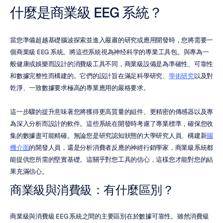
什麼是商業級 EEG 系統？
當您準備超越基礎腦波探索並進入嚴肅的研究或應用開發時，您將需要一
個商業級 EEG 系統。將這些系統視為神经科学的專業工具包。與專為一
般健康或娛樂而設計的消費級工具不同，商業級設備是為準確性、可靠性
和數據完整性而構建的。它們的設計旨在滿足科學研究、
學術研究
以及對
乾淨、一致數據要求極高的專業應用的嚴格要求。
這一步驟的提升意味著您將獲得更高質量的組件、更精密的傳感器以及專
為深入分析而設計的軟件。這些系統在開發時考慮了專業標準，確保您收
集的數據盡可能精確。無論您是研究認知狀態的大學研究人員、構建新
腦
機介面
的開發人員，還是分析消費者反應的神經行銷學家，商業級系統都
能提供您所需的堅實基礎。這關乎對您工具的信心，這樣您才能對您的結
果充滿信心。
商業級與消費級：有什麼區別？
商業級與消費級 EEG 系統之間的主要區別在於數據可靠性。雖然消費級