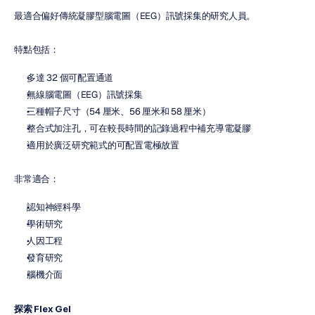
最適合偏好傳統凝膠型腦電圖（EEG）訊號採集的研究人員。
特點包括：
多達 32 個可配置通道
無線腦電圖（EEG）訊號採集
三種帽子尺寸（54 厘米、56 厘米和 58 厘米）
整合式加注孔，可在較長時間的記錄過程中補充導電凝膠
適用於廣泛研究範式的可配置電極放置
非常適合：
認知神經科學
學術研究
人因工程
發育研究
腦機介面
探索 Flex Gel