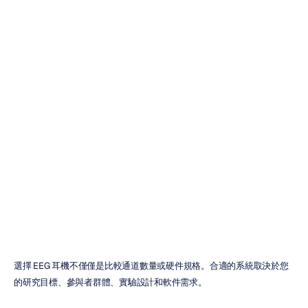
究、BCI
和個人使用的
Emotiv
腦電圖
(EEG)
耳機
Emotiv
更新於
2026年1月26日
選擇 EEG 耳機不僅僅是比較通道數量或硬件規格。合適的系統取決於您
的研究目標、參與者群體、實驗設計和軟件需求。