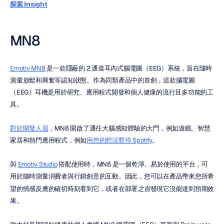
探索 Insight
MN8
Emotiv MN8
 是一款隱蔽的 2 通道耳內式腦電圖（EEG）系統，旨在隨時
測量放鬆和興奮等認知狀態。作為同類產品中的首創，這款腦電圖
（EEG）耳機是用於研究、應用程式開發和個人健康的流行且多功能的工
具。
對於開發人員
，MN8 開啟了通往大腦感知體驗的大門，例如遊戲、智慧
家居和熱門應用程式，例如
用您的想法暫停 Spotify
。
與 
Emotiv Studio
 搭配使用時，MN8 是一個乾淨、易於使用的平台，可
用於隨時測量消費者與行銷創意的互動。因此，您可以在產品帶來您所希
望的情感反應的確切時刻看到它，或者在部署
之前
發現它沒能達到預期效
果。