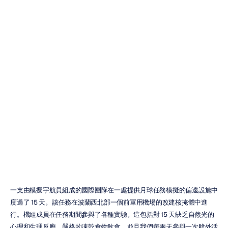
Benjamin
Pothier
帶著
Emotiv
EPOC+
登上月球
賴國明
更新於
2021年5月26日
一支由模擬宇航員組成的國際團隊在一處提供月球任務模擬的偏遠設施中
度過了 15 天。該任務在波蘭西北部一個前軍用機場的改建核掩體中進
行。機組成員在任務期間參與了各種實驗。這包括對 15 天缺乏自然光的
心理和生理反應、嚴格的凍乾食物飲食，並且我們每兩天參與一次艙外活