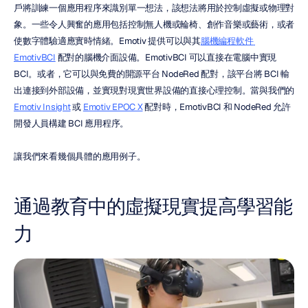
戶將訓練一個應用程序來識別單一想法，該想法將用於控制虛擬或物理對
象。一些令人興奮的應用包括控制無人機或輪椅、創作音樂或藝術，或者
使數字體驗適應實時情緒。Emotiv 提供可以與其
腦機編程軟件 
EmotivBCI
 配對的腦機介面設備。EmotivBCI 可以直接在電腦中實現 
BCI。或者，它可以與免費的開源平台 NodeRed 配對，該平台將 BCI 輸
出連接到外部設備，並實現對現實世界設備的直接心理控制。當與我們的 
Emotiv Insight
 或 
Emotiv EPOC X
 配對時，EmotivBCI 和 NodeRed 允許
開發人員構建 BCI 應用程序。
讓我們來看幾個具體的應用例子。
通過教育中的虛擬現實提高學習能
力