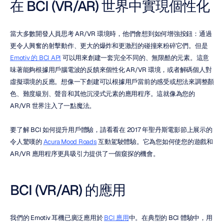
在 BCI (VR/AR) 世界中實現個性化
當大多數開發人員思考 AR/VR 環境時，他們會想到如何增強按鈕：通過
更令人興奮的射擊動作、更大的爆炸和更激烈的碰撞來粉碎它們。但是 
Emotiv 的 BCI API
 可以用來創建一套完全不同的、無限酷的元素。這意
味著能夠根據用戶腦電波的反饋來個性化 AR/VR 環境，或者解碼個人對
虛擬環境的反應。想像一下創建可以根據用戶當前的感受或想法來調整顏
色、難度級別、聲音和其他沉浸式元素的應用程序。這就像為您的 
AR/VR 世界注入了一點魔法。
要了解 BCI 如何提升用戶體驗，請看看在 2017 年聖丹斯電影節上展示的
令人驚嘆的 
Acura Mood Roads
 互動駕駛體驗。它為您如何使您的遊戲和 
AR/VR 應用程序更具吸引力提供了一個窺探的機會。
BCI (VR/AR) 的應用
我們的 Emotiv 耳機已廣泛應用於 
BCI 應用
中。在典型的 BCI 體驗中，用