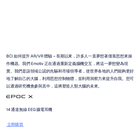
AR/VR
體驗
賴國明
更新於
2022年5月17日
BCI 如何提升 AR/VR 體驗 – 長期以來，許多人一直夢想著僅靠思想來操
作機器。我們 Emotiv 正在通過重新定義腦機交互，將這一夢想變為現
實。我們是該領域公認的先驅和市場領導者，使世界各地的人們能夠更好
地了解自己的大腦，利用思想控制物體，並利用洞察力來提升自我。您可
以通過研究機會參與其中，這將塑造人類大腦的未來。
14 通道無線 EEG 腦電耳機
 立即購買 