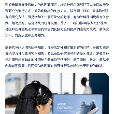
對於希望擴展業務能力的代理商而言，增設神經科學部門可以徹底改變受
眾研究的進行方式，並強化建議的支持力道。腦電圖（EEG）並非取代現
有的研究方法，而是增加了一層可量化的數據，有助於解釋消費者為何會
做出如此反應。結合傳統的研究技術，基於 EEG 的測試可以幫助代理商
發掘那些可能無法單靠自我報告的反饋完全捕捉到的注意力模式、參與度
水平、情感反應和認知壓力。
隨著代理商之間的競爭加劇，在提供定性和定量洞察的同時，提供客觀證
據的能力可以鞏固客戶關係，並為高端研究服務創造新的機會。消費者神
經科學已越來越多地被用於在發布前評估廣告、數位體驗、包裝、產品概
念和創意資產，從而幫助代理商在仍可進行修改時做出更明智的建議。