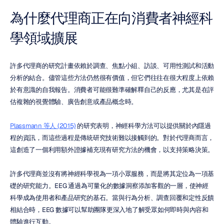
為什麼代理商正在向消費者神經科
學領域擴展
許多代理商的研究計畫依賴於調查、焦點小組、訪談、可用性測試和活動
分析的結合。儘管這些方法仍然很有價值，但它們往往在很大程度上依賴
於有意識的自我報告。消費者可能很難準確解釋自己的反應，尤其是在評
估複雜的視覺體驗、廣告創意或產品概念時。
Plassmann 等人 (2015)
 的研究表明，神經科學方法可以提供關於內隱過
程的資訊，而這些過程是傳統研究技術難以接觸到的。對於代理商而言，
這創造了一個利用額外證據補充現有研究方法的機會，以支持策略決策。
許多代理商並沒有將神經科學視為一項小眾服務，而是將其定位為一項基
礎的研究能力。EEG 通過為可量化的數據洞察添加客觀的一層，使神經
科學成為使用者和產品研究的基石。當與行為分析、調查回覆和定性反饋
相結合時，EEG 數據可以幫助團隊更深入地了解受眾如何即時與內容和
體驗進行互動。