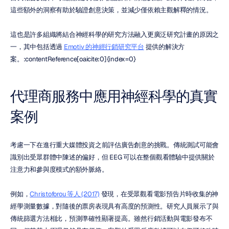
這些額外的洞察有助於驗證創意決策，並減少僅依賴主觀解釋的情況。
這也是許多組織將結合神經科學的研究方法融入更廣泛研究計畫的原因之
一，其中包括透過 
Emotiv 的神經行銷研究平台
 提供的解決方
案。:contentReference[oaicite:0]{index=0}
代理商服務中應用神經科學的真實
案例
考慮一下在進行重大媒體投資之前評估廣告創意的挑戰。傳統測試可能會
識別出受眾群體中陳述的偏好，但 EEG 可以在整個觀看體驗中提供關於
注意力和參與度模式的額外脈絡。
例如，
Christoforou 等人 (2017)
 發現，在受眾觀看電影預告片時收集的神
經學測量數據，對隨後的票房表現具有高度的預測性。研究人員展示了與
傳統篩選方法相比，預測準確性顯著提高。雖然行銷活動與電影發布不