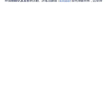
些洞察轉化為真實的活動。許多品牌與 
TikAssist
 等代理商合作，以管理
創作者推廣、網紅合作夥伴關係、聯盟成員招募和 TikTok 商店成長，幫
助將有研究支持的創意決策轉化為可衡量的活動績效。
隨著消費者神經科學的不斷發展，將研究洞察與可擴展的行銷執行相結合
的組織，將能更好地提供數據驅動的活動，從而更有效地與受眾建立聯
繫。
結論
消費者神經科學正日益從專業的研究環境走向實際的商業應用。對於行銷
代理商而言，EEG 提供了一個機會，可以用額外一層客觀、可量化的洞
察來強化使用者和產品研究計畫。
結合神經科學的測試並非取代傳統研究方法，而是透過揭示受眾反應中可
能仍隱藏在自我報告數據之外的各個層面，來補充現有的方法。其結果是
對注意力、參與度、情感反應和使用者體驗有更全面的了解，從而可以改
善各種活動、產品和數位體驗中的決策。