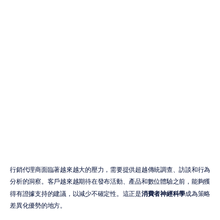
將消費者神經科
學服務引進您的
行銷代理商
H.B.
Duran
更新於
2026年6月17日
行銷代理商面臨著越來越大的壓力，需要提供超越傳統調查、訪談和行為
分析的洞察。客戶越來越期待在發布活動、產品和數位體驗之前，能夠獲
得有證據支持的建議，以減少不確定性。這正是
消費者神經科學
成為策略
差異化優勢的地方。