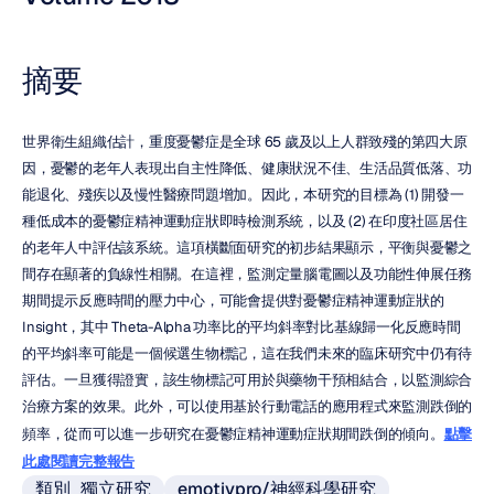
摘要
世界衛生組織估計，重度憂鬱症是全球 65 歲及以上人群致殘的第四大原
因，憂鬱的老年人表現出自主性降低、健康狀況不佳、生活品質低落、功
能退化、殘疾以及慢性醫療問題增加。因此，本研究的目標為 (1) 開發一
種低成本的憂鬱症精神運動症狀即時檢測系統，以及 (2) 在印度社區居住
的老年人中評估該系統。這項橫斷面研究的初步結果顯示，平衡與憂鬱之
間存在顯著的負線性相關。在這裡，監測定量腦電圖以及功能性伸展任務
期間提示反應時間的壓力中心，可能會提供對憂鬱症精神運動症狀的 
Insight，其中 Theta-Alpha 功率比的平均斜率對比基線歸一化反應時間
的平均斜率可能是一個候選生物標記，這在我們未來的臨床研究中仍有待
評估。一旦獲得證實，該生物標記可用於與藥物干預相結合，以監測綜合
治療方案的效果。此外，可以使用基於行動電話的應用程式來監測跌倒的
頻率，從而可以進一步研究在憂鬱症精神運動症狀期間跌倒的傾向。
點擊
此處閱讀完整報告
類別_獨立研究
emotivpro/神經科學研究