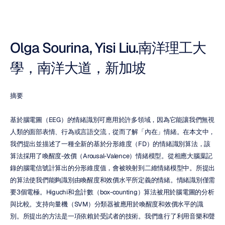
Olga Sourina, Yisi Liu.南洋理工大
學，南洋大道，新加坡
摘要
基於腦電圖（EEG）的情緒識別可應用於許多領域，因為它能讓我們無視
人類的面部表情、行為或言語交流，從而了解「內在」情緒。在本文中，
我們提出並描述了一種全新的基於分形維度（FD）的情緒識別算法，該
算法採用了喚醒度-效價（Arousal-Valence）情緒模型。從相應大腦葉記
錄的腦電信號計算出的分形維度值，會被映射到二維情緒模型中。所提出
的算法使我們能夠識別由喚醒度和效價水平所定義的情緒。情緒識別僅需
要3個電極。Higuchi和盒計數（box-counting）算法被用於腦電圖的分析
與比較。支持向量機（SVM）分類器被應用於喚醒度和效價水平的識
別。所提出的方法是一項依賴於受試者的技術。我們進行了利用音樂和聲