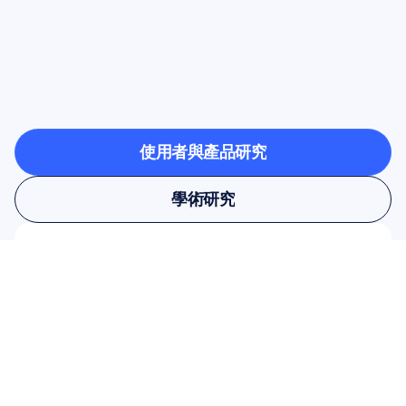
看看當神經科學走出實
驗室時，會帶來什麼樣
的可能
使用者與產品研究
使用者與產品研究
學術研究
學術研究
訂閱我們的電子報即可獲得 10% 
的折扣
不要錯過——立即訂閱，獲取您的專屬
優惠。