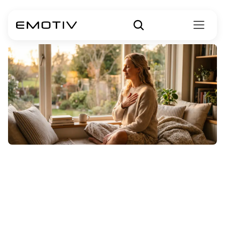
Liefdevolle-
vriendelijkheidme
ditatie