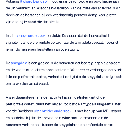
Volgens 
Richard Davidson
, hoogleraar psychologie en psychiatrie aan 
de Universiteit van Wisconsin-Madison, kan de mate van activiteit in dit 
deel van de hersenen bij een veerkrachtig persoon dertig keer groter 
zijn dan bij iemand die dat niet is.
In zijn 
vroege onderzoek
 ontdekte Davidson dat de hoeveelheid 
signalen van de prefrontale cortex naar de amygdala bepaalt hoe snel 
iemands hersenen herstellen van overstuur zijn.
De 
amygdala
 is een gebied in de hersenen dat bedreigingen signaleert 
en de vecht-of-vluchtrespons activeert. Wanneer er verhoogde activiteit 
is in de prefrontale cortex, verkort dit de tijd die de amygdala nodig heeft 
om te worden geactiveerd.
Als er daarentegen minder activiteit is aan de linkerkant of de 
prefrontale cortex, duurt het langer voordat de amygdala reageert. Later 
voerde Davidson 
uitgebreider onderzoek
 uit met behulp van MRI-scans 
en ontdekte hij dat de hoeveelheid witte stof - de axonen die de 
neuronen verbinden - tussen de amygdala en de prefrontale cortex 