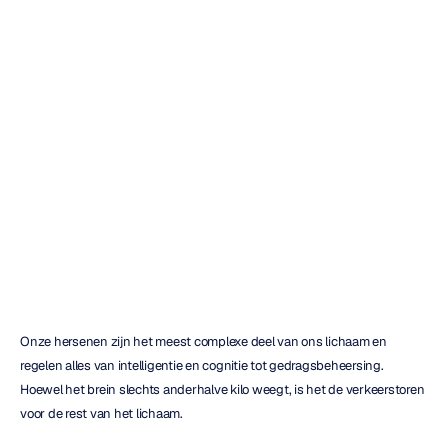
Waarom
is
het
belangrijk
om
je
brein
te
kennen?
Mehul
Nayak
Bijgewerkt
op
31
mrt
2022
Onze hersenen zijn het meest complexe deel van ons lichaam en 
regelen alles van intelligentie en cognitie tot gedragsbeheersing. 
Hoewel het brein slechts anderhalve kilo weegt, is het de verkeerstoren 
voor de rest van het lichaam.