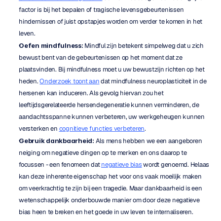
factor is bij het bepalen of tragische levensgebeurtenissen 
hindernissen of juist opstapjes worden om verder te komen in het 
leven.
Oefen mindfulness:
 Mindful zijn betekent simpelweg dat u zich 
bewust bent van de gebeurtenissen op het moment dat ze 
plaatsvinden. Bij mindfulness moet u uw bewustzijn richten op het 
heden. 
Onderzoek toont aan
 dat mindfulness neuroplasticiteit in de 
hersenen kan induceren. Als gevolg hiervan zou het 
leeftijdsgerelateerde hersendegeneratie kunnen verminderen, de 
aandachtsspanne kunnen verbeteren, uw werkgeheugen kunnen 
versterken en 
cognitieve functies verbeteren
.
Gebruik dankbaarheid:
 Als mens hebben we een aangeboren 
neiging om negatieve dingen op te merken en ons daarop te 
focussen - een fenomeen dat 
negatieve bias
 wordt genoemd. Helaas 
kan deze inherente eigenschap het voor ons vaak moeilijk maken 
om veerkrachtig te zijn bij een tragedie. Maar dankbaarheid is een 
wetenschappelijk onderbouwde manier om door deze negatieve 
bias heen te breken en het goede in uw leven te internaliseren. 