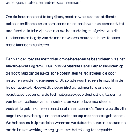
geheugen, intellect en andere waarnemingen.
Om de hersenen echt te begrijpen, moeten we de samenstellende 
cellen identificeren en ze karakteriseren op basis van hun connectiviteit 
and functie. In feite zijn veel nieuwe behandelingen afgeleid van dit 
fundamentele begrip van de manier waarop neuronen in het lichaam 
met elkaar communiceren.
Een van de vroegste methoden om de hersenen te bestuderen was het 
elektro-encefalogram (EEG). In 1929 plaatste Hans Berger sensoren op 
de hoofdhuid om de elektrische potentialen te registreren die door 
neuronen worden gegenereerd. Dit zorgde voor het eerste inzicht in de 
hersenactiviteit. Hoewel dit vroege EEG uit rudimentaire analoge 
registraties bestond, is de technologie zo gevorderd dat digitalisering 
van hersengolfgegevens mogelijk is en wordt deze nog steeds 
veelvuldig gebruikt in een breed scala aan scenario's. Tegenwoordig zijn 
cognitieve psychologie en hersenwetenschap meer contextgebaseerd. 
We hebben nu hulpmiddelen waarmee we datasets kunnen bestuderen 
om de hersenwerking te begrijpen met betrekking tot bepaalde 