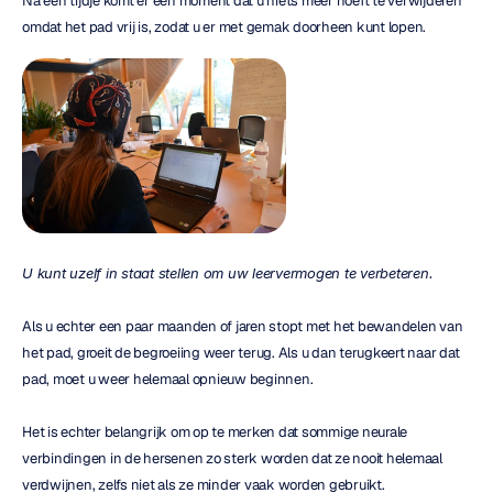
Na een tijdje komt er een moment dat u niets meer hoeft te verwijderen 
omdat het pad vrij is, zodat u er met gemak doorheen kunt lopen.
U kunt uzelf in staat stellen om uw leervermogen te verbeteren.
Als u echter een paar maanden of jaren stopt met het bewandelen van 
het pad, groeit de begroeiing weer terug. Als u dan terugkeert naar dat 
pad, moet u weer helemaal opnieuw beginnen.
Het is echter belangrijk om op te merken dat sommige neurale 
verbindingen in de hersenen zo sterk worden dat ze nooit helemaal 
verdwijnen, zelfs niet als ze minder vaak worden gebruikt.