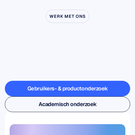
WERK MET ONS
Ontdek
wat
er
mogelijk
is
wanneer
neurowetenschap
buiten
het
lab
treedt
Gebruikers- & productonderzoek
Gebruikers- & productonderzoek
Academisch onderzoek
Academisch onderzoek