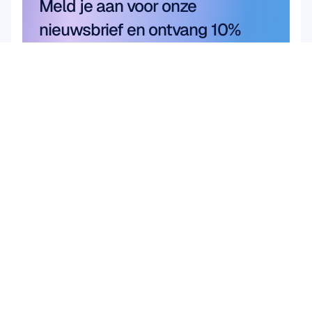
Meld je aan voor onze 
nieuwsbrief en ontvang 10% 
korting
Mis het niet — meld u vandaag nog 
aan en claim uw exclusieve korting.
Meld je hier aan
Meld je hier aan
Product
Oplossingen
Academisch 
HARDWARE
Epoc X
onderzoek
Flex 2 Saline
Gebruikers- & 
Flex 2 Gel
productonderzoek
Insight
Hersen-
MN8
computerinterface 
Accessoires
(BCI)
SOFTWARE
Hersengezondheid