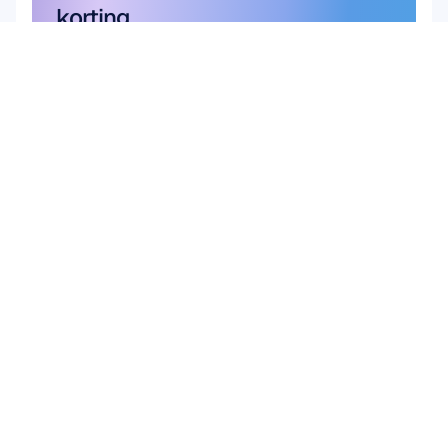
korting
Mis het niet — meld u vandaag nog 
aan en claim uw exclusieve korting.
Meld je hier aan
Meld je hier aan
Product
Oplossingen
Academisch 
HARDWARE
Epoc X
onderzoek
Flex 2 Saline
Gebruikers- & 
Flex 2 Gel
productonderzoek
Insight
Hersen-
MN8
computerinterface 
Accessoires
(BCI)
SOFTWARE
Hersengezondheid
Emotiv Studio
Emotiv Play
EmotivPRO
Emotiv Play