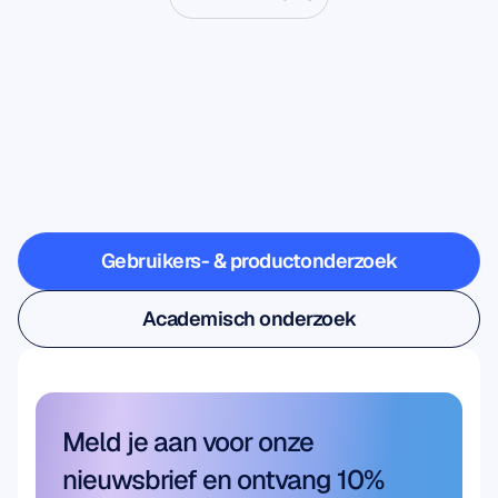
Ontdek
wat
er
mogelijk
is
wanneer
neurowetenschap
buiten
het
lab
treedt
Gebruikers- & productonderzoek
Gebruikers- & productonderzoek
Academisch onderzoek
Academisch onderzoek
Meld je aan voor onze 
nieuwsbrief en ontvang 10% 