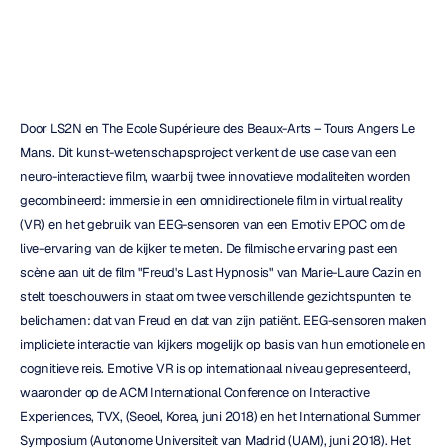
Maverick
Nguyen
Bijgewerkt
op
29
jan
2019
Door LS2N en The Ecole Supérieure des Beaux-Arts – Tours Angers Le 
Mans. Dit kunst-wetenschapsproject verkent de use case van een 
neuro-interactieve film, waarbij twee innovatieve modaliteiten worden 
gecombineerd: immersie in een omnidirectionele film in virtual reality 
(VR) en het gebruik van EEG-sensoren van een Emotiv EPOC om de 
live-ervaring van de kijker te meten. De filmische ervaring past een 
scène aan uit de film "Freud's Last Hypnosis" van Marie-Laure Cazin en 
stelt toeschouwers in staat om twee verschillende gezichtspunten te 
belichamen: dat van Freud en dat van zijn patiënt. EEG-sensoren maken 
impliciete interactie van kijkers mogelijk op basis van hun emotionele en 
cognitieve reis. Emotive VR is op internationaal niveau gepresenteerd, 
waaronder op de ACM International Conference on Interactive 
Experiences, TVX, (Seoel, Korea, juni 2018) en het International Summer 
Symposium (Autonome Universiteit van Madrid (UAM), juni 2018). Het 