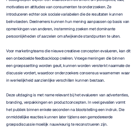
motivaties en attitudes van consumenten te onderzoeken. Ze 
introduceren echter ook sociale variabelen die de resultaten kunnen 
beïnvloeden. Deelnemers kunnen hun mening aanpassen op basis van 
opmerkingen van anderen, instemming zoeken met dominante 
persoonlijkheden of aarzelen om afwijkende standpunten te uiten.
Voor marketingteams die nieuwe creatieve concepten evalueren, kan dit 
een onbedoelde feedbackloop creëren. Vroege meningen die binnen 
een groepssetting worden geuit, kunnen worden versterkt naarmate de 
discussie vordert, waardoor onderzoekers consensus waarnemen waar 
in werkelijkheid aanzienlijke verschillen kunnen bestaan.
Deze uitdaging is met name relevant bij het evalueren van advertenties, 
branding, verpakkingen en productconcepten. In veel gevallen vormt 
het publiek binnen enkele seconden na blootstelling een indruk. Die 
onmiddellijke reacties kunnen later tijdens een gemodereerde 
groepsdiscussie moeilijk nauwkeurig te reconstrueren zijn.