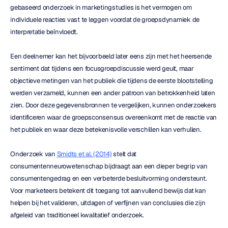
gebaseerd onderzoek in marketingstudies is het vermogen om 
individuele reacties vast te leggen voordat de groepsdynamiek de 
interpretatie beïnvloedt.
Een deelnemer kan het bijvoorbeeld later eens zijn met het heersende 
sentiment dat tijdens een focusgroepdiscussie werd geuit, maar 
objectieve metingen van het publiek die tijdens de eerste blootstelling 
werden verzameld, kunnen een ander patroon van betrokkenheid laten 
zien. Door deze gegevensbronnen te vergelijken, kunnen onderzoekers 
identificeren waar de groepsconsensus overeenkomt met de reactie van 
het publiek en waar deze betekenisvolle verschillen kan verhullen.
Onderzoek van 
Smidts et al. (2014)
 stelt dat 
consumentenneurowetenschap bijdraagt aan een dieper begrip van 
consumentengedrag en een verbeterde besluitvorming ondersteunt. 
Voor marketeers betekent dit toegang tot aanvullend bewijs dat kan 
helpen bij het valideren, uitdagen of verfijnen van conclusies die zijn 
afgeleid van traditioneel kwalitatief onderzoek.