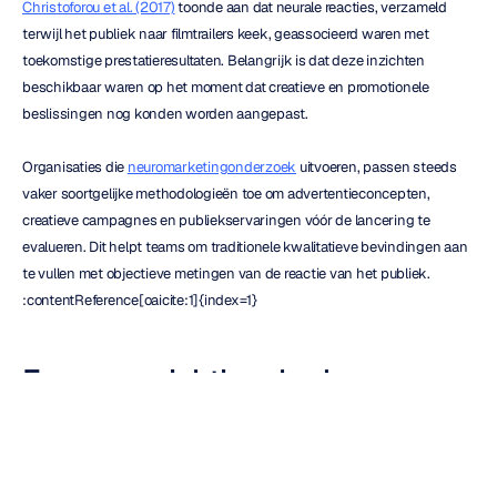
Christoforou et al. (2017)
 toonde aan dat neurale reacties, verzameld 
terwijl het publiek naar filmtrailers keek, geassocieerd waren met 
toekomstige prestatieresultaten. Belangrijk is dat deze inzichten 
beschikbaar waren op het moment dat creatieve en promotionele 
beslissingen nog konden worden aangepast.
Organisaties die 
neuromarketingonderzoek
 uitvoeren, passen steeds 
vaker soortgelijke methodologieën toe om advertentieconcepten, 
creatieve campagnes en publiekservaringen vóór de lancering te 
evalueren. Dit helpt teams om traditionele kwalitatieve bevindingen aan 
te vullen met objectieve metingen van de reactie van het publiek. 
:contentReference[oaicite:1]{index=1}
Een evenwichtiger kader voor 
marketingonderzoek
De meest effectieve onderzoeksprogramma's combineren doorgaans 