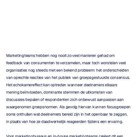
focusgroepen
H.B.
Duran
Bijgewerkt
op
16
jun
2026
Marketingteams hebben nog nooit zo veel manieren gehad om 
feedback van consumenten te verzamelen, maar toch worstelen veel 
organisaties nog steeds met een bekend probleem: het onderscheiden 
van oprechte reacties van het publiek van groepsgestuurde consensus. 
Het echokamereffect kan optreden wanneer deelnemers elkaars 
mening beïnvloeden, dominante stemmen de uitkomsten van 
discussies bepalen of respondenten zich onbewust aanpassen aan 
waargenomen groepsnormen. Als gevolg hiervan kunnen focusgroepen 
soms onthullen wat deelnemers bereid zijn in het openbaar te zeggen, 
in plaats van hoe ze daadwerkelijk reageerden tijdens een ervaring.
Voor marketingbureaus en in-house marketingteams creëert dit een 