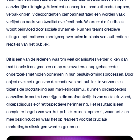
aanzienlijke uitdaging. Advertentieconcepten, productboodschappen, 
verpakkingen, videocontent en campagnestrategieën worden vaak 
verfijnd op basis van kwalitatieve feedback. Wanneer die feedback 
wordt beïnvloed door sociale dynamiek, kunnen teams creatieve 
uitingen optimaliseren rond groepsverhalen in plaats van authentieke 
reacties van het publiek.
Dit is een van de redenen waarom veel organisaties verder kijken dan 
traditionele focusgroepen en op neurowetenschap gebaseerde 
onderzoeksmethoden opnemen in hun besluitvormingsprocessen. Door 
objectieve metingen van de reactie van het publiek te verzamelen 
tijdens de blootstelling aan marketingstimuli, kunnen onderzoekers 
aanvullende context verkrijgen die onafhankelijk is van sociale invloed, 
groepsdiscussie of retrospectieve herinnering. Het resultaat is een 
completer begrip van wat het publiek nu echt opmerkt, waar het zich 
mee bezighoudt en waar het op reageert voordat cruciale 
marketingbeslissingen worden genomen.