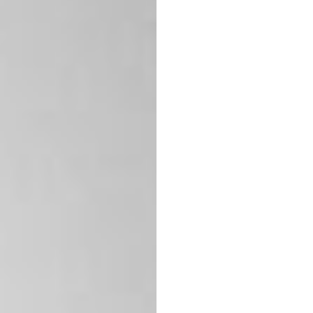
troef:
perso
Emotiv
Bijgewerkt
op
10