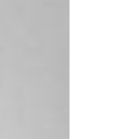
Priorit
aan
h
van
u