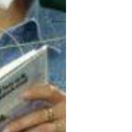
aanto
Nuri
Djavit
Bijgewerkt
op