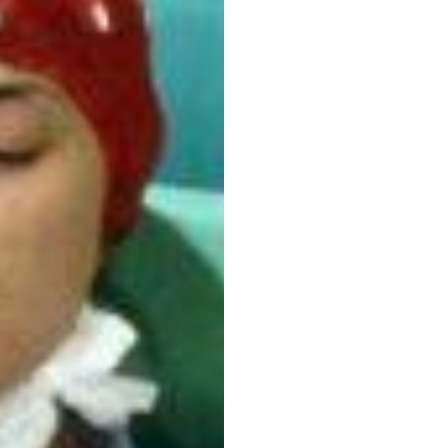
Een
Fi
brein