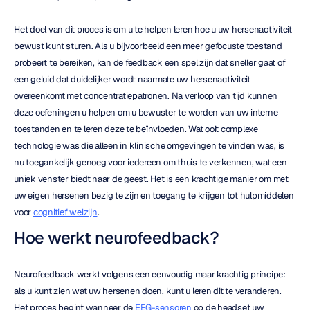
Het doel van dit proces is om u te helpen leren hoe u uw hersenactiviteit 
bewust kunt sturen. Als u bijvoorbeeld een meer gefocuste toestand 
probeert te bereiken, kan de feedback een spel zijn dat sneller gaat of 
een geluid dat duidelijker wordt naarmate uw hersenactiviteit 
overeenkomt met concentratiepatronen. Na verloop van tijd kunnen 
deze oefeningen u helpen om u bewuster te worden van uw interne 
toestanden en te leren deze te beïnvloeden. Wat ooit complexe 
technologie was die alleen in klinische omgevingen te vinden was, is 
nu toegankelijk genoeg voor iedereen om thuis te verkennen, wat een 
uniek venster biedt naar de geest. Het is een krachtige manier om met 
uw eigen hersenen bezig te zijn en toegang te krijgen tot hulpmiddelen 
voor 
cognitief welzijn
.
Hoe werkt neurofeedback?
Neurofeedback werkt volgens een eenvoudig maar krachtig principe: 
als u kunt zien wat uw hersenen doen, kunt u leren dit te veranderen. 
Het proces begint wanneer de 
EEG-sensoren
 op de headset uw 