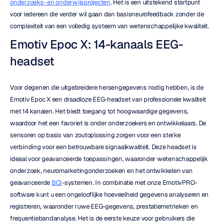
onderzoeks- en onderwijsprojecten
. Het is een uitstekend startpunt 
voor iedereen die verder wil gaan dan basisneurofeedback zonder de 
complexiteit van een volledig systeem van wetenschappelijke kwaliteit.
Emotiv Epoc X: 14-kanaals EEG-
headset
Voor degenen die uitgebreidere hersengegevens nodig hebben, is de 
Emotiv Epoc X een draadloze EEG-headset van professionele kwaliteit 
met 14 kanalen. Het biedt toegang tot hoogwaardige gegevens, 
waardoor het een favoriet is onder onderzoekers en ontwikkelaars. De 
sensoren op basis van zoutoplossing zorgen voor een sterke 
verbinding voor een betrouwbare signaalkwaliteit. Deze headset is 
ideaal voor geavanceerde toepassingen, waaronder wetenschappelijk 
onderzoek, neuromarketingonderzoeken en het ontwikkelen van 
geavanceerde 
BCI
-systemen. In combinatie met onze EmotivPRO-
software kunt u een ongelooflijke hoeveelheid gegevens analyseren en 
registreren, waaronder ruwe EEG-gegevens, prestatiemetrieken en 
frequentiebandanalyse. Het is de eerste keuze voor gebruikers die 