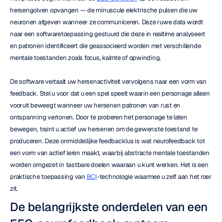
hersengolven opvangen — de minuscule elektrische pulsen die uw 
neuronen afgeven wanneer ze communiceren. Deze ruwe data wordt 
naar een softwaretoepassing gestuurd die deze in realtime analyseert 
en patronen identificeert die geassocieerd worden met verschillende 
mentale toestanden zoals focus, kalmte of opwinding.
De software vertaalt uw hersenactiviteit vervolgens naar een vorm van 
feedback. Stel u voor dat u een spel speelt waarin een personage alleen 
vooruit beweegt wanneer uw hersenen patronen van rust en 
ontspanning vertonen. Door te proberen het personage te laten 
bewegen, traint u actief uw hersenen om de gewenste toestand te 
produceren. Deze onmiddellijke feedbacklus is wat neurofeedback tot 
een vorm van actief leren maakt, waarbij abstracte mentale toestanden 
worden omgezet in tastbare doelen waaraan u kunt werken. Het is een 
praktische toepassing van 
BCI
-technologie waarmee u zelf aan het roer 
zit.
De belangrijkste onderdelen van een 