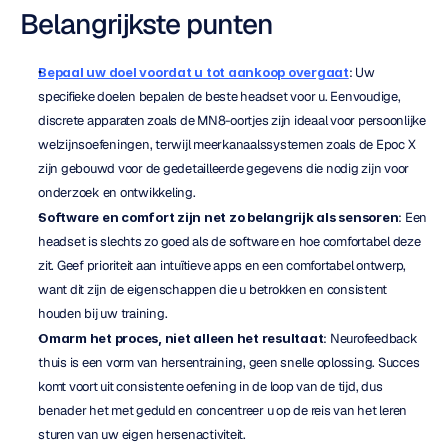
Belangrijkste punten
Bepaal uw doel voordat u tot aankoop overgaat
: Uw 
specifieke doelen bepalen de beste headset voor u. Eenvoudige, 
discrete apparaten zoals de MN8-oortjes zijn ideaal voor persoonlijke 
welzijnsoefeningen, terwijl meerkanaalssystemen zoals de Epoc X 
zijn gebouwd voor de gedetailleerde gegevens die nodig zijn voor 
onderzoek en ontwikkeling.
Software en comfort zijn net zo belangrijk als sensoren
: Een 
headset is slechts zo goed als de software en hoe comfortabel deze 
zit. Geef prioriteit aan intuïtieve apps en een comfortabel ontwerp, 
want dit zijn de eigenschappen die u betrokken en consistent 
houden bij uw training.
Omarm het proces, niet alleen het resultaat
: Neurofeedback 
thuis is een vorm van hersentraining, geen snelle oplossing. Succes 
komt voort uit consistente oefening in de loop van de tijd, dus 
benader het met geduld en concentreer u op de reis van het leren 
sturen van uw eigen hersenactiviteit.