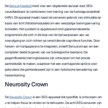
De 
Sens.ai-headset
 kiest voor een uitgebreide aanpak door EEG-
neurofeedback te combineren met training van de hartslagvariabiliteit 
(HRV). Dit apparaat maakt naast de sensoren gebruik van stimulatie op 
basis van licht (fotobiomodulatie) om een veelzijdige trainingservaring 
te bieden. Het systeem is opgebouwd rond gepersonaliseerde 
programma's die zich in de loop van de tijd aanpassen aan uw 
vooruitgang en zich richten op verschillende cognitieve functies. Door 
hersen- en hartgegevens te integreren, streeft Sens.ai ernaar om een 
completer beeld te geven van uw fysiologische toestand. De 
gegamificeerde trainingssessies zijn ontworpen om het proces 
aantrekkelijk te maken, waardoor het een overtuigende optie is voor 
gebruikers die geïnteresseerd zijn in een holistische benadering van 
hersentraining.
Neurosity Crown
De 
Neurosity Crown
 is een EEG-apparaat dat specifiek is ontworpen om 
u te helpen focus te vinden en te behouden. De acht EEG-sensoren zijn 