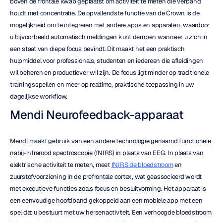
boven de frontale kwab geplaatst om activiteit te meten die verband 
houdt met concentratie. De opvallendste functie van de Crown is de 
mogelijkheid om te integreren met andere apps en apparaten, waardoor 
u bijvoorbeeld automatisch meldingen kunt dempen wanneer u zich in 
een staat van diepe focus bevindt. Dit maakt het een praktisch 
hulpmiddel voor professionals, studenten en iedereen die afleidingen 
wil beheren en productiever wil zijn. De focus ligt minder op traditionele 
trainingsspellen en meer op realtime, praktische toepassing in uw 
dagelijkse workflow.
Mendi Neurofeedback-apparaat
Mendi maakt gebruik van een andere technologie genaamd functionele 
nabij-infrarood spectroscopie (fNIRS) in plaats van EEG. In plaats van 
elektrische activiteit te meten, meet 
fNIRS de bloedstroom
 en 
zuurstofvoorziening in de prefrontale cortex, wat geassocieerd wordt 
met executieve functies zoals focus en besluitvorming. Het apparaat is 
een eenvoudige hoofdband gekoppeld aan een mobiele app met een 
spel dat u bestuurt met uw hersenactiviteit. Een verhoogde bloedstroom 