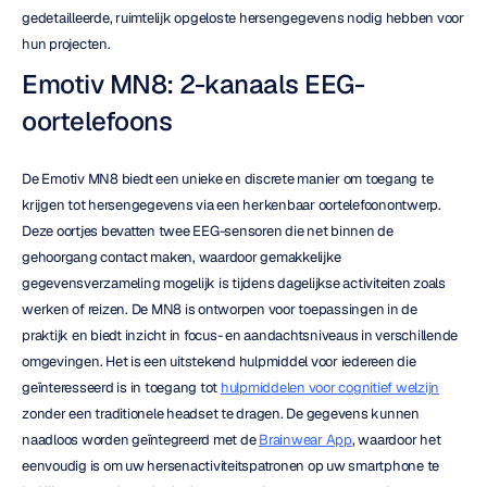
gedetailleerde, ruimtelijk opgeloste hersengegevens nodig hebben voor 
hun projecten.
Emotiv MN8: 2-kanaals EEG-
oortelefoons
De Emotiv MN8 biedt een unieke en discrete manier om toegang te 
krijgen tot hersengegevens via een herkenbaar oortelefoonontwerp. 
Deze oortjes bevatten twee EEG-sensoren die net binnen de 
gehoorgang contact maken, waardoor gemakkelijke 
gegevensverzameling mogelijk is tijdens dagelijkse activiteiten zoals 
werken of reizen. De MN8 is ontworpen voor toepassingen in de 
praktijk en biedt inzicht in focus- en aandachtsniveaus in verschillende 
omgevingen. Het is een uitstekend hulpmiddel voor iedereen die 
geïnteresseerd is in toegang tot 
hulpmiddelen voor cognitief welzijn
zonder een traditionele headset te dragen. De gegevens kunnen 
naadloos worden geïntegreerd met de 
Brainwear App
, waardoor het 
eenvoudig is om uw hersenactiviteitspatronen op uw smartphone te 