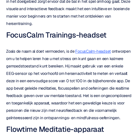
in het doelgebied zorgt ervoor dat de bal in het spel omhoog gaat. Deze 
visuele and interactieve feedback maakt het een intuïtieve en boeiende 
manier voor beginners om te starten met het ontdekken van 
hersentraining.
FocusCalm Trainings-headset
Zoals de naam al doet vermoeden, is de 
FocusCalm-headset
 ontworpen 
om u te helpen leren hoe u met stress om kunt gaan en een kalmere 
gemoedstoestand kunt bereiken. Hij maakt gebruik van een enkele 
EEG-sensor op het voorhoofd om hersenactiviteit te meten en vertaalt 
deze in een eenvoudige score van 0 tot 100 in de bijbehorende app. De 
app bevat geleide meditaties, focusspellen and oefeningen die realtime 
feedback geven over uw mentale toestand. Het is een ongecompliceerd 
en toegankelijk apparaat, waardoor het een geweldige keuze is voor 
personen die nieuw zijn met neurofeedback en die voornamelijk 
geïnteresseerd zijn in ontspannings- en mindfulness-oefeningen.
Flowtime Meditatie-apparaat