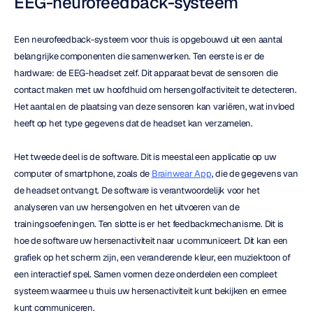
EEG-neurofeedback-systeem
Een neurofeedback-systeem voor thuis is opgebouwd uit een aantal 
belangrijke componenten die samenwerken. Ten eerste is er de 
hardware: de EEG-headset zelf. Dit apparaat bevat de sensoren die 
contact maken met uw hoofdhuid om hersengolfactiviteit te detecteren. 
Het aantal en de plaatsing van deze sensoren kan variëren, wat invloed 
heeft op het type gegevens dat de headset kan verzamelen.
Het tweede deel is de software. Dit is meestal een applicatie op uw 
computer of smartphone, zoals de 
Brainwear App
, die de gegevens van 
de headset ontvangt. De software is verantwoordelijk voor het 
analyseren van uw hersengolven en het uitvoeren van de 
trainingsoefeningen. Ten slotte is er het feedbackmechanisme. Dit is 
hoe de software uw hersenactiviteit naar u communiceert. Dit kan een 
grafiek op het scherm zijn, een veranderende kleur, een muziektoon of 
een interactief spel. Samen vormen deze onderdelen een compleet 
systeem waarmee u thuis uw hersenactiviteit kunt bekijken en ermee 
kunt communiceren.