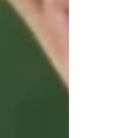
Hoe
k
juiste