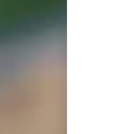
neuro
paraa
Emotiv
Bijgewerkt
op
3
m