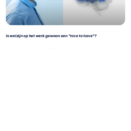
Is welzijn op het werk gewoon een "nice to have"?
Inspanningen om het welzijn op het werk te verbeteren hebben niet 
altijd het gewenste effect gehad, omdat ze in veel gevallen slechts zijn 
beschouwd als een discretionair extraatje, een "nice to have". In dit 
geval kunnen we niet echt verwachten dat het welzijn van werknemers 
een betere ROI oplevert door lagere zorgkosten. Het management moet 
serieuzer omgaan met de zorg voor hun werknemers, vooral wanneer 
ze proberen mensen te laten terugkeren naar de werkvloer.
Wanneer we besluiten om het welzijn van werknemers te behandelen 
als een doel op zich, verbeteren we de relatie tussen werkgever en 
werknemer, bouwen we aan een beter merkimago, bevorderen we een 
positieve werkcultuur, wat resulteert in gezonde en gelukkige 