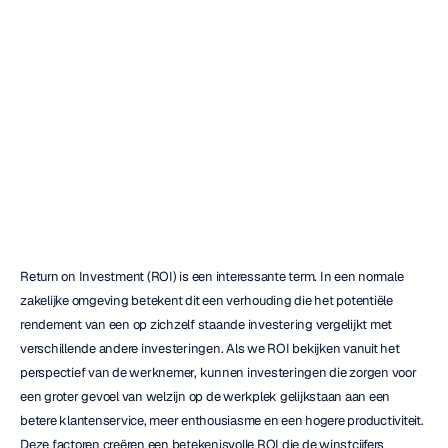
bedrijf
kan
verbeteren?
Mehul
Nayak
Bijgewerkt
op
27
sep
2022
Return on Investment (ROI) is een interessante term. In een normale 
zakelijke omgeving betekent dit een verhouding die het potentiële 
rendement van een op zichzelf staande investering vergelijkt met 
verschillende andere investeringen. Als we ROI bekijken vanuit het 
perspectief van de werknemer, kunnen investeringen die zorgen voor 
een groter gevoel van welzijn op de werkplek gelijkstaan aan een 
betere klantenservice, meer enthousiasme en een hogere productiviteit. 
Deze factoren creëren een betekenisvolle ROI die de winstcijfers 