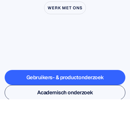
WERK MET ONS
Ontdek
wat
er
mogelijk
is
wanneer
neurowetenschap
buiten
het
lab
treedt
Gebruikers- & productonderzoek
Gebruikers- & productonderzoek
Academisch onderzoek
Academisch onderzoek
Meld je aan voor onze 