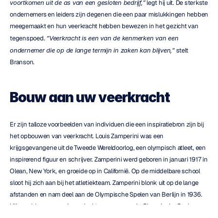
voortkomen uit de as van een gesloten bedrijf,”
 legt hij uit. De sterkste 
ondernemers en leiders zijn degenen die een paar mislukkingen hebben 
meegemaakt en hun veerkracht hebben bewezen in het gezicht van 
tegenspoed. 
“Veerkracht is een van de kenmerken van een 
ondernemer die op de lange termijn in zaken kan blijven,”
 stelt 
Branson.
Bouw aan uw veerkracht
Er zijn talloze voorbeelden van individuen die een inspiratiebron zijn bij 
het opbouwen van veerkracht. Louis Zamperini was een 
krijgsgevangene uit de Tweede Wereldoorlog, een olympisch atleet, een 
inspirerend figuur en schrijver. Zamperini werd geboren in januari 1917 in 
Olean, New York, en groeide op in Californië. Op de middelbare school 
sloot hij zich aan bij het atletiekteam. Zamperini blonk uit op de lange 
afstanden en nam deel aan de Olympische Spelen van Berlijn in 1936. 
Hij was klaar om opnieuw deel te nemen aan de Olympische Spelen van 
Tokio in 1940. De Tweede Wereldoorlog brak echter uit en de Spelen 