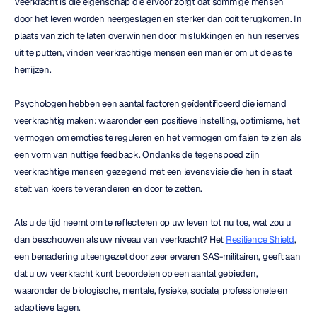
Veerkracht is die eigenschap die ervoor zorgt dat sommige mensen 
door het leven worden neergeslagen en sterker dan ooit terugkomen. In 
plaats van zich te laten overwinnen door mislukkingen en hun reserves 
uit te putten, vinden veerkrachtige mensen een manier om uit de as te 
herrijzen.
Psychologen hebben een aantal factoren geïdentificeerd die iemand 
veerkrachtig maken: waaronder een positieve instelling, optimisme, het 
vermogen om emoties te reguleren en het vermogen om falen te zien als 
een vorm van nuttige feedback. Ondanks de tegenspoed zijn 
veerkrachtige mensen gezegend met een levensvisie die hen in staat 
stelt van koers te veranderen en door te zetten.
Als u de tijd neemt om te reflecteren op uw leven tot nu toe, wat zou u 
dan beschouwen als uw niveau van veerkracht? Het 
Resilience Shield
, 
een benadering uiteengezet door zeer ervaren SAS-militairen, geeft aan 
dat u uw veerkracht kunt beoordelen op een aantal gebieden, 
waaronder de biologische, mentale, fysieke, sociale, professionele en 
adaptieve lagen.