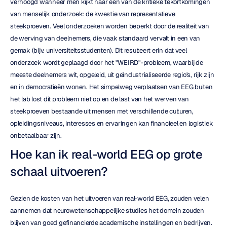
verhoogd wanneer men kijkt naar een van de kritieke tekortkomingen 
van menselijk onderzoek: de kwestie van representatieve 
steekproeven. Veel onderzoeken worden beperkt door de realiteit van 
de werving van deelnemers, die vaak standaard vervalt in een van 
gemak (bijv. universiteitsstudenten). Dit resulteert erin dat veel 
onderzoek wordt geplaagd door het "WEIRD"-probleem, waarbij de 
meeste deelnemers wit, opgeleid, uit geïndustrialiseerde regio's, rijk zijn 
en in democratieën wonen. Het simpelweg verplaatsen van EEG buiten 
het lab lost dit probleem niet op en de last van het werven van 
steekproeven bestaande uit mensen met verschillende culturen, 
opleidingsniveaus, interesses en ervaringen kan financieel en logistiek 
onbetaalbaar zijn.
Hoe kan ik real-world EEG op grote 
schaal uitvoeren?
Gezien de kosten van het uitvoeren van real-world EEG, zouden velen 
aannemen dat neurowetenschappelijke studies het domein zouden 
blijven van goed gefinancierde academische instellingen en bedrijven. 