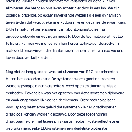
rekening kunnen houden met externe variabelen en deze kunnen 
elimineren. We brengen ons leven echter niet door in een lab. We zijn 
lopende, pratende, op elkaar inwerkende wezens die een dynamisch 
leven leiden dat wordt gekenmerkt door rijke en gevarieerde ervaringen. 
Dit feit maakt het generaliseren van laboratoriumstudies naar 
ongecontroleerde omgevingen moeilijk. Door de technologie uit het lab 
te halen, kunnen we mensen en hun hersenactiviteit onderzoeken in 
real-world omgevingen die dichter liggen bij de manier waarop we ons 
leven daadwerkelijk leiden.
Nog niet zo lang geleden was het uitvoeren van EEG-experimenten 
buiten het lab ondenkbaar. De systemen waren groot en moesten 
worden gekoppeld aan versterkers, voedingen en datatransmissie-
eenheden. Bovendien was het opzetten van deze systemen tijdrovend 
en vaak ongemakkelijk voor de deelnemers. Grote technologische 
vooruitgang heeft ertoe geleid dat systemen kleiner, goedkoper en 
draadloos konden worden gebouwd. Door deze toegenomen 
draagbaarheid en het lagere prijskaartje hebben kosteneffectieve en 
gebruiksvriendelijke EEG-systemen een duidelijke proliferatie 