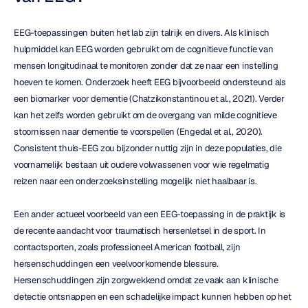
EEG-toepassingen buiten het lab zijn talrijk en divers. Als klinisch 
hulpmiddel kan EEG worden gebruikt om de cognitieve functie van 
mensen longitudinaal te monitoren zonder dat ze naar een instelling 
hoeven te komen. Onderzoek heeft EEG bijvoorbeeld ondersteund als 
een biomarker voor dementie (Chatzikonstantinou et al., 2021). Verder 
kan het zelfs worden gebruikt om de overgang van milde cognitieve 
stoornissen naar dementie te voorspellen (Engedal et al., 2020). 
Consistent thuis-EEG zou bijzonder nuttig zijn in deze populaties, die 
voornamelijk bestaan uit oudere volwassenen voor wie regelmatig 
reizen naar een onderzoeksinstelling mogelijk niet haalbaar is.
Een ander actueel voorbeeld van een EEG-toepassing in de praktijk is 
de recente aandacht voor traumatisch hersenletsel in de sport. In 
contactsporten, zoals professioneel American football, zijn 
hersenschuddingen een veelvoorkomende blessure. 
Hersenschuddingen zijn zorgwekkend omdat ze vaak aan klinische 
detectie ontsnappen en een schadelijke impact kunnen hebben op het 