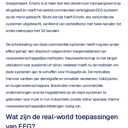
doorgemaakt. Emotiv is al meer dan een decennium toonaangevend op 
dit gebied en heeft het eerste commercieel verkrijgbare EEG-systeem 
op de markt gebracht. Sinds die tijd heeft Emotiv zes verschillende 
systemen uitgebracht, variërend van oortelefoons met twee kanalen tot 
onderzoekscaps met 32 kanalen.
De ontwikkeling van deze commerciële systemen heeft nog een ander 
effect gehad: een drastisch toegenomen toegankelijkheid van 
neurowetenschappelijke methoden. Neurowetenschap is niet langer 
uitsluitend voor academici of clinici. Iedereen heeft nu de middelen om 
deze systemen aan te schaffen voor thuisgebruik. De motivaties 
hiervoor variëren per demografie en omvatten recreanten, hobbyisten 
en burgerwetenschappers. Bovendien merken commerciële 
ondernemingen snel de mogelijkheid op om deze systemen te 
gebruiken voor inzet in hun industrieën zonder dat er speciale, interne 
neurowetenschappelijke afdelingen nodig zijn.
Wat zijn de real-world toepassingen 
van EEG?