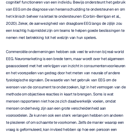
cognitief functioneren van een individu. Bewijs ondersteunt het gebruik 
van EEG om de diagnose van hersenschudding te ondersteunen en om 
het klinisch beheer na letsel te ondersteunen (Corbin-Berrigan et al., 
2020). Zeker, de aanwezigheid van draagbare EEG langs de zijlijn zou 
een krachtig hulpmiddel zijn om teams te helpen goede beslissingen te 
nemen met betrekking tot het welzijn van hun spelers.
Commerciële ondernemingen hebben ook veel te winnen bij real-world 
EEG. Neuromarketing is een brede term, maar wordt over het algemeen 
geassocieerd met het verkrijgen van inzicht in consumentenvoorkeuren 
en het voorspellen van gedrag door het meten van neurale of andere 
fysiologische signalen. De waarde van het gebruik van EEG om de 
wensen van de consument te onderzoeken, ligt in het vermogen van de 
methode om objectieve reacties in kaart te brengen. Soms is wat 
mensen rapporteren niet hoe ze zich daadwerkelijk voelen, omdat 
mensen onderhevig zijn aan een grote verscheidenheid aan 
vooroordelen. Ze kunnen ook een sterk verlangen hebben om anderen 
te plezieren of om schaamte te voorkomen. Zelfs de manier waarop een 
vraag is geformuleerd, kan invloed hebben op hoe een persoon een 