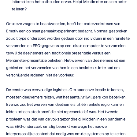
informatie en het onthouden ervan. Helpt Mentimeter ons om beter 
te leren?
Om deze vragen te beantwoorden, heeft het onderzoeksteam van 
Emotiv een op maat gemaakt experiment bedacht. Normaal gesproken 
zou dit type onderzoek worden gedaan door individuen in een ruimte te 
verzamelen en EEG-gegevens op een lokale computer te verzamelen 
terwijl de deelnemers een traditionele presentatie versus een 
Mentimeter-presentatie bekeken. Het werven van deelnemers uit één 
gebied en het verzamelen van hen in een besloten ruimte had om 
verschillende redenen niet de voorkeur.
De eerste was eenvoudige logistiek. Om naar onze locatie te komen, 
moesten deelnemers reizen, wat het aantal vrijwilligers kon beperken. 
Evenzo zou het werven van deelnemers uit één enkele regio kunnen 
leiden tot een steekproef die niet representatief was. Het tweede 
probleem was dat van de volksgezondheid. Midden in een pandemie 
was EEG-onderzoek ernstig beperkt vanwege het nauwe 
interpersoonlijke contact dat nodig was om de systemen op te zetten. 