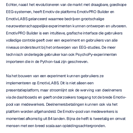
Echter, naast het revolutioneren van de markt met draagbare, goedkope 
EEG-systemen, heeft Emotiv de platforms EmotivPRO Builder en 
EmotivLABS gelanceerd waarmee bedrijven grootschalige 
neurowetenschappelijke experimenten kunnen ontwerpen en uitvoeren. 
EmotivPRO Builder is een intuïtieve, grafische interface die gebruikers 
volledige controle geeft over een experiment en gebruikers van alle 
niveaus ondersteunt bij het ontwerpen van EEG-studies. De meer 
technisch onderlegde gebruiker kan ook PsychoPy-experimenten 
importeren die in de Python-taal zijn geschreven.
Na het bouwen van een experiment kunnen gebruikers ze 
implementeren op EmotivLABS. Dit is niet alleen een 
presentatieplatform, maar stroomlijnt ook de werving van deelnemers 
via de dashboards en geeft onderzoekers toegang tot de brede Emotiv-
pool van medewerkers. Deelnemersbetalingen kunnen ook via het 
platform worden afgehandeld. De Emotiv-pool van medewerkers is 
momenteel afkomstig uit 84 landen. Bijna de helft is tweetalig en omvat 
mensen met een breed scala aan opleidingsachtergronden.