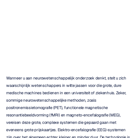
casestudy
met
EmotivLABS.
Dr.
Nikolas
Williams
Bijgewerkt
op
8
dec
2021
Wanneer u aan neurowetenschappelijk onderzoek denkt, stelt u zich 
waarschijnlijk wetenschappers in witte jassen voor die grote, dure 
medische machines bedienen in een universiteit of ziekenhuis. Zeker, 
sommige neurowetenschappelijke methoden, zoals 
positronemissietomografie (PET), functionele magnetische 
resonantiebeeldvorming (fMRI) en magneto-encefalografie (MEG), 
vereisen deze grote, complexe systemen die gepaard gaan met 
eveneens grote prijskaartjes. Elektro-encefalografie (EEG)-systemen 
zijn over het algemeen echter kleiner en minder duur. De technologie is 