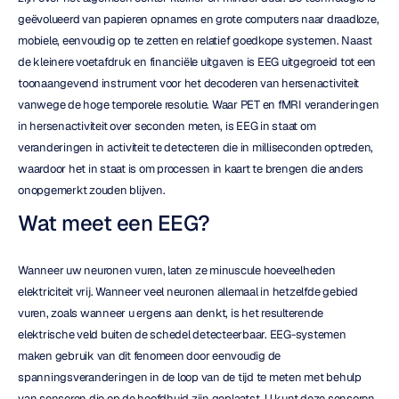
geëvolueerd van papieren opnames en grote computers naar draadloze, 
mobiele, eenvoudig op te zetten en relatief goedkope systemen. Naast 
de kleinere voetafdruk en financiële uitgaven is EEG uitgegroeid tot een 
toonaangevend instrument voor het decoderen van hersenactiviteit 
vanwege de hoge temporele resolutie. Waar PET en fMRI veranderingen 
in hersenactiviteit over seconden meten, is EEG in staat om 
veranderingen in activiteit te detecteren die in milliseconden optreden, 
waardoor het in staat is om processen in kaart te brengen die anders 
onopgemerkt zouden blijven.
Wat meet een EEG?
Wanneer uw neuronen vuren, laten ze minuscule hoeveelheden 
elektriciteit vrij. Wanneer veel neuronen allemaal in hetzelfde gebied 
vuren, zoals wanneer u ergens aan denkt, is het resulterende 
elektrische veld buiten de schedel detecteerbaar. EEG-systemen 
maken gebruik van dit fenomeen door eenvoudig de 
spanningsveranderingen in de loop van de tijd te meten met behulp 
van sensoren die op de hoofdhuid zijn geplaatst. U kunt deze sensoren 