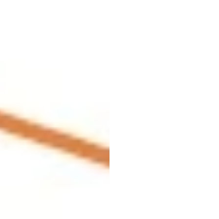
gids
m
practi
Emotiv
Bijgewerkt
op
8
m