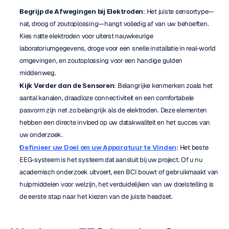
Begrijp de Afwegingen bij Elektroden
: Het juiste sensortype—
nat, droog of zoutoplossing—hangt volledig af van uw behoeften. 
Kies natte elektroden voor uiterst nauwkeurige 
laboratoriumgegevens, droge voor een snelle installatie in real-world 
omgevingen, en zoutoplossing voor een handige gulden 
middenweg.
Kijk Verder dan de Sensoren
: Belangrijke kenmerken zoals het 
aantal kanalen, draadloze connectiviteit en een comfortabele 
pasvorm zijn net zo belangrijk als de elektroden. Deze elementen 
hebben een directe invloed op uw datakwaliteit en het succes van 
uw onderzoek.
Definieer uw Doel om uw Apparatuur te Vinden
: Het beste 
EEG-systeem is het systeem dat aansluit bij uw project. Of u nu 
academisch onderzoek uitvoert, een BCI bouwt of gebruikmaakt van 
hulpmiddelen voor welzijn, het verduidelijken van uw doelstelling is 
de eerste stap naar het kiezen van de juiste headset.