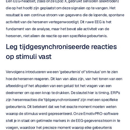
Een EEG-headset, zoals onze Epoc X, gebruikt sensoren (elektroden) 
die op het hoofd zijn geplaatst om deze signalen op te vangen. Het 
resultaat is een continue stroom van gegevens die de lopende, spontane 
activiteit van de hersenen vertegenwoordigt. Dit ruwe EEG is het 
fundament van de analyse, maar het bevat alle activiteit van de 
hersenen, niet alleen de reactie op een specifieke gebeurtenis.
Leg tijdgesynchroniseerde reacties 
op stimuli vast
Vervolgens introduceren we een 'gebeurtenis' of 'stimulus' om te zien 
hoe de hersenen reageren. Dit kan van alles zijn, van het tonen van een 
afbeelding of het afspelen van een geluid tot het vragen van een 
deelnemer om op een knop te drukken. De sleutel hier is timing. ERP's 
zijn hersenreacties die 'tijdgesynchroniseerd' zijn met een specifieke 
gebeurtenis. Dit betekent dat we het exacte moment moeten weten 
waarop de stimulus werd gepresenteerd. Onze EmotivPRO-software 
stelt je in staat om getimede markers in de EEG-gegevensstroom in te 
voegen, waardoor het precieze moment waarop elke gebeurtenis 