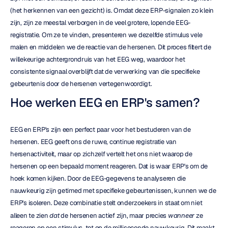
(het herkennen van een gezicht) is. Omdat deze ERP-signalen zo klein 
zijn, zijn ze meestal verborgen in de veel grotere, lopende EEG-
registratie. Om ze te vinden, presenteren we dezelfde stimulus vele 
malen en middelen we de reactie van de hersenen. Dit proces filtert de 
willekeurige achtergrondruis van het EEG weg, waardoor het 
consistente signaal overblijft dat de verwerking van die specifieke 
gebeurtenis door de hersenen vertegenwoordigt.
Hoe werken EEG en ERP's samen?
EEG en ERP's zijn een perfect paar voor het bestuderen van de 
hersenen. EEG geeft ons de ruwe, continue registratie van 
hersenactiviteit, maar op zichzelf vertelt het ons niet waarop de 
hersenen op een bepaald moment reageren. Dat is waar ERP's om de 
hoek komen kijken. Door de EEG-gegevens te analyseren die 
nauwkeurig zijn getimed met specifieke gebeurtenissen, kunnen we de 
ERP's isoleren. Deze combinatie stelt onderzoekers in staat om niet 
alleen te zien 
dat
 de hersenen actief zijn, maar precies 
wanneer
 ze 
reageren op een stimulus, tot op de milliseconde nauwkeurig. Dit maakt 