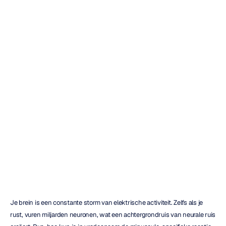
Wat
is
EEG
ERP-analyse?
Een
complete
handleiding
Emotiv
Bijgewerkt
op
1
mrt
2026
Je brein is een constante storm van elektrische activiteit. Zelfs als je 
rust, vuren miljarden neuronen, wat een achtergrondruis van neurale ruis 