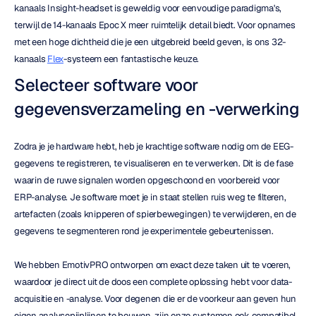
kanaals Insight-headset is geweldig voor eenvoudige paradigma's, 
terwijl de 14-kanaals Epoc X meer ruimtelijk detail biedt. Voor opnames 
met een hoge dichtheid die je een uitgebreid beeld geven, is ons 32-
kanaals 
Flex
-systeem een fantastische keuze.
Selecteer software voor 
gegevensverzameling en -verwerking
Zodra je je hardware hebt, heb je krachtige software nodig om de EEG-
gegevens te registreren, te visualiseren en te verwerken. Dit is de fase 
waarin de ruwe signalen worden opgeschoond en voorbereid voor 
ERP-analyse. Je software moet je in staat stellen ruis weg te filteren, 
artefacten (zoals knipperen of spierbewegingen) te verwijderen, en de 
gegevens te segmenteren rond je experimentele gebeurtenissen.
We hebben EmotivPRO ontworpen om exact deze taken uit te voeren, 
waardoor je direct uit de doos een complete oplossing hebt voor data-
acquisitie en -analyse. Voor degenen die er de voorkeur aan geven hun 
eigen analysepijplijnen te bouwen, zijn onze systemen ook compatibel 