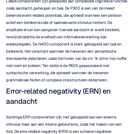
Latere componenten zijn gekoppeld aan complexere cognitieve functies 
zoals aandacht, geheugen en taal. De P300 is een van de meest 
bekende event-related potentials, die optreedt wanneer een persoon 
actief een betekenisvolle of taakrelevante stimulus herkent. De 
amplitude ervan kan aangeven hoeveel aandacht er wordt besteed, 
terwijl de latentie de snelheid van informatieverwerking kan 
weerspiegelen. De N400-component is sterk gekoppeld aan taal en 
betekenis. Het verschijnt wanneer de hersenen een semantische 
discrepantie detecteren, zoals het horen van de zin: 'Ik drink mijn koffie 
met room en sokken.' Ten slotte is de P600 geassocieerd met 
syntactische verwerking, die optreedt wanneer de hersenen 
grammaticale fouten of complexe zinsstructuren detecteren.
Error-related negativity (ERN) en 
aandacht
Sommige ERP-componenten zijn niet gekoppeld aan een externe 
stimulus maar aan een interne gebeurtenis, zoals het maken van een 
fout. De error-related negativity (ERN) is een scherpe negatieve 