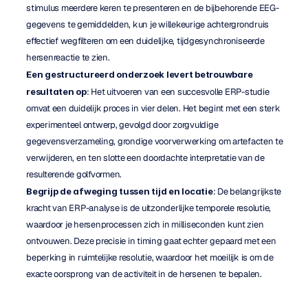
stimulus meerdere keren te presenteren en de bijbehorende EEG-
gegevens te gemiddelden, kun je willekeurige achtergrondruis 
effectief wegfilteren om een duidelijke, tijdgesynchroniseerde 
hersenreactie te zien.
Een gestructureerd onderzoek levert betrouwbare 
resultaten op
: Het uitvoeren van een succesvolle ERP-studie 
omvat een duidelijk proces in vier delen. Het begint met een sterk 
experimenteel ontwerp, gevolgd door zorgvuldige 
gegevensverzameling, grondige voorverwerking om artefacten te 
verwijderen, en ten slotte een doordachte interpretatie van de 
resulterende golfvormen.
Begrijp de afweging tussen tijd en locatie
: De belangrijkste 
kracht van ERP-analyse is de uitzonderlijke temporele resolutie, 
waardoor je hersenprocessen zich in milliseconden kunt zien 
ontvouwen. Deze precisie in timing gaat echter gepaard met een 
beperking in ruimtelijke resolutie, waardoor het moeilijk is om de 
exacte oorsprong van de activiteit in de hersenen te bepalen.