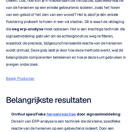
creëert. Dus, hoe kun je in vredesnaam de minuscule, specifieke reactie 
van de hersenen op een enkele gebeurtenis isoleren, zoals het horen 
van een geluid of het zien van een woord? Het is alsof je één enkele 
fluistering probeert te horen in een vol stadion. Dit is exact de uitdaging 
die 
eeg erp-analyse
 moet oplossen. Het is een krachtige techniek die 
signaalmiddeling gebruikt om de achtergrondruis weg te filteren, 
waardoor de precieze, tijdgesynchroniseerde reactie van de hersenen 
wordt onthuld. Deze gids leidt je door hoe deze methode werkt, wat de 
belangrijkste componenten betekenen en hoe je deze kunt gebruiken in 
je eigen onderzoek.
Bekijk Producten
Belangrijkste resultaten
Onthul specifieke 
hersenreacties
 door signaalmiddeling
: 
De kern van ERP-analyse is een techniek die de kleine, specifieke 
reactie van de hersenen op een gebeurtenis isoleert. Door een 