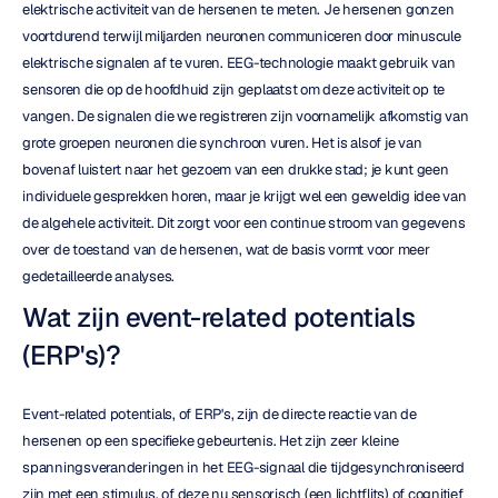
elektrische activiteit van de hersenen te meten. Je hersenen gonzen 
voortdurend terwijl miljarden neuronen communiceren door minuscule 
elektrische signalen af te vuren. EEG-technologie maakt gebruik van 
sensoren die op de hoofdhuid zijn geplaatst om deze activiteit op te 
vangen. De signalen die we registreren zijn voornamelijk afkomstig van 
grote groepen neuronen die synchroon vuren. Het is alsof je van 
bovenaf luistert naar het gezoem van een drukke stad; je kunt geen 
individuele gesprekken horen, maar je krijgt wel een geweldig idee van 
de algehele activiteit. Dit zorgt voor een continue stroom van gegevens 
over de toestand van de hersenen, wat de basis vormt voor meer 
gedetailleerde analyses.
Wat zijn event-related potentials 
(ERP's)?
Event-related potentials, of ERP's, zijn de directe reactie van de 
hersenen op een specifieke gebeurtenis. Het zijn zeer kleine 
spanningsveranderingen in het EEG-signaal die tijdgesynchroniseerd 
zijn met een stimulus, of deze nu sensorisch (een lichtflits) of cognitief 