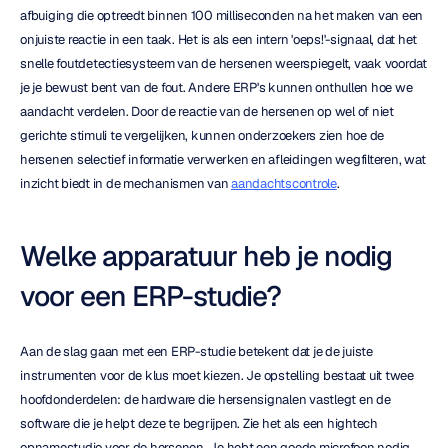
afbuiging die optreedt binnen 100 milliseconden na het maken van een 
onjuiste reactie in een taak. Het is als een intern 'oeps!'-signaal, dat het 
snelle foutdetectiesysteem van de hersenen weerspiegelt, vaak voordat 
je je bewust bent van de fout. Andere ERP's kunnen onthullen hoe we 
aandacht verdelen. Door de reactie van de hersenen op wel of niet 
gerichte stimuli te vergelijken, kunnen onderzoekers zien hoe de 
hersenen selectief informatie verwerken en afleidingen wegfilteren, wat 
inzicht biedt in de mechanismen van 
aandachtscontrole
.
Welke apparatuur heb je nodig 
voor een ERP-studie?
Aan de slag gaan met een ERP-studie betekent dat je de juiste 
instrumenten voor de klus moet kiezen. Je opstelling bestaat uit twee 
hoofdonderdelen: de hardware die hersensignalen vastlegt en de 
software die je helpt deze te begrijpen. Zie het als een hightech 
opnamestudio voor de hersenen. Je hebt een goede microfoon nodig 